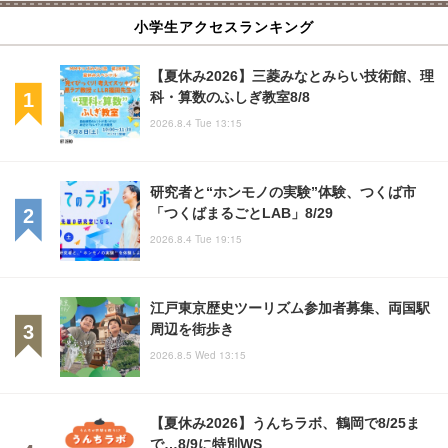
小学生アクセスランキング
【夏休み2026】三菱みなとみらい技術館、理
科・算数のふしぎ教室8/8
2026.8.4 Tue 13:15
研究者と“ホンモノの実験”体験、つくば市
「つくばまるごとLAB」8/29
2026.8.4 Tue 19:15
江戸東京歴史ツーリズム参加者募集、両国駅
周辺を街歩き
2026.8.5 Wed 13:15
【夏休み2026】うんちラボ、鶴岡で8/25ま
で…8/9に特別WS