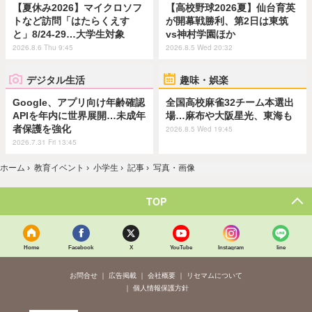
【夏休み2026】マイクロソフ
【高校野球2026夏】仙台育英
トなど訪問「はたらくえす
が開幕戦勝利、第2日は東筑
と」8/24-29…大学生対象
vs神村学園ほか
2026.8.6 Thu 9:45
2026.8.5 Wed 20:32
デジタル生活
趣味・娯楽
Google、アプリ向け年齢確認
全国高校麻雀32チーム本選出
APIを年内に世界展開…未成年
場…麻布や大阪星光、東海も
者保護を強化
2026.8.5 Wed 19:45
2026.7.31 Fri 13:45
ホーム
›
教育イベント
›
小学生
›
記事
›
写真・画像
TOP
Home
Facebook
X
YouTube
Instagram
line
お問合せ
広告掲載
会社概要
リセマムについて
個人情報保護方針