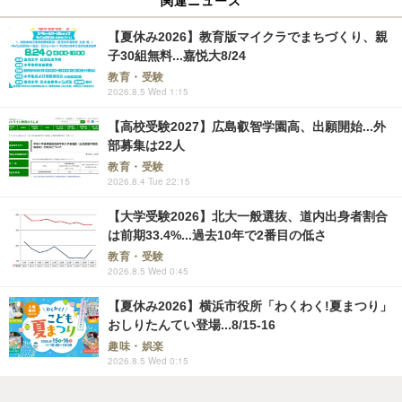
関連ニュース
【夏休み2026】教育版マイクラでまちづくり、親
子30組無料...嘉悦大8/24
教育・受験
2026.8.5 Wed 1:15
【高校受験2027】広島叡智学園高、出願開始...外
部募集は22人
教育・受験
2026.8.4 Tue 22:15
【大学受験2026】北大一般選抜、道内出身者割合
は前期33.4%...過去10年で2番目の低さ
教育・受験
2026.8.5 Wed 0:45
【夏休み2026】横浜市役所「わくわく!夏まつり」
おしりたんてい登場...8/15-16
趣味・娯楽
2026.8.5 Wed 0:15