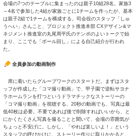
会場の7つのテーブルに集まったのは親子10組28名。家族3
～4名で参加した4組が家族ごとに1チームを作ったが、基本
は親子2組で1チームを構成する。司会役のスタッフ「しゅ
うへい」さんこと、プロジェクト推進本部 CXデザイン&マ
ネジメント推進室の丸尾周平氏のテンポのよいトークで始
まり、ここでも「ボール回し」による自己紹介が行われ
た。
全員参加の動画制作
席に着いたらグループワークのスタートだ。まずはスタ
ッフが作成した「コマ撮り動画」で、甲子園で逆転サヨナ
ラホームランを打つというドラマチックなストーリーの
「コマ撮り動画」を視聴する。20秒の動画でも、写真は最
低40枚は必要。不要であれば後で削除すればいいから、と
にかくたくさん写真を撮ることと聞いて、会場の雰囲気が
ちょっと不安げに。しかし、「やれば楽しいよ！」という
スタッフの呼びかけに、ストーリー作りに取りかかると、