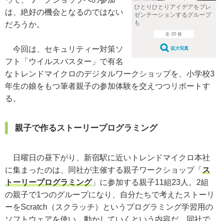
ひとりひとりアイデアをプレ
は、絶好の機会となるのではない
ゼンテーションするグループ
も
だろうか。
全 20 枚
今回は、セキュリティー対策ソ
拡大写真
フト「ウイルスバスター」で有名
なトレンドマイクロのデジタルワークショップを、小学校3
年生の娘をもつ筆者親子の参加体験を交えつつリポートす
る。
親子で作るストーリープログラミング
日曜日の昼下がり、新宿駅に近いトレンドマイクロ本社
に集まったのは、同社が主催する親子ワークショップ「
ス
トーリープログラミング
」に参加する親子11組23人。2組
の親子で1つのグループになり、自分たちで考えたストーリ
ーをScratch（スクラッチ）というプログラミング学習用の
ソフトウェアを使い、動かしていくという内容だ。同社で