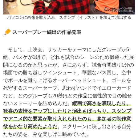
パソコンに画像を取り込み、スタンプ（イラスト）を加えて演出する
スーパープレー続出の作品発表
そして、上映会。サッカーをテーマにしたグループが6
組、バスケが1組で、どれも試合のシーンのため似通った展
開になるのかと思ったが、さにあらず。試合時間残り1分の
場面での勝ち越しツインシュート、華麗なパス回し、空中
でボールを蹴り上げるオーバーヘッドシュート、ゴールを
死守するスーパーセーブ、思わずハンドでイエローカード
など、どのグループも20秒ほどの作品に個性的で目の離せ
ないストーリーを詰め込んだ。
縦画で高さを表現したり、
歓喜の表情をアップにしたりと演出もばっちり。スタンプ
でアニメ的な要素が取り入れられたのも、参加者の制作意
欲をかなり高めたようだ
。スクリーンに映し出される自分
たちの姿を、みな楽しげに眺めていた。