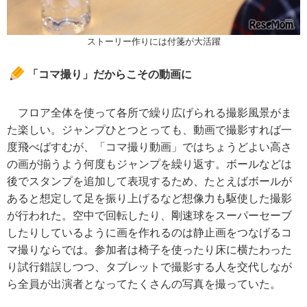
ストーリー作りには付箋が大活躍
「コマ撮り」だからこその動画に
フロア全体を使って各所で繰り広げられる撮影風景がま
た楽しい。ジャンプひとつとっても、動画で撮影すれば一
度飛べばすむが、「コマ撮り動画」ではちょうどよい高さ
の画が揃うよう何度もジャンプを繰り返す。ボールなどは
後でスタンプを追加して表現するため、たとえばボールが
あると想定して足を振り上げるなど想像力も駆使した撮影
が行われた。空中で回転したり、剛速球をスーパーセーブ
したりしているように画を作れるのは静止画をつなげるコ
マ撮りならでは。参加者は椅子を使ったり床に横たわった
り試行錯誤しつつ、タブレットで撮影する人を交代しなが
ら全員が出演者となってたくさんの写真を撮っていた。