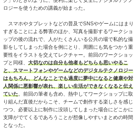
グ」のときのように、便利に楽しく安全にデジタルテクノ
ロジーを使うための講義が始まった。
スマホやタブレットなどの普及でSNSやゲームにはまり
すぎることによる弊害のほか、写真を撮影するワークショ
ップの後の流れで、人がたくさんいる公共の場で私的な撮
影をしてしまった場合を例にとり、周囲にも気をつかう重
要性をイラストを交えてレクチャー。前回のワークショッ
プと同様、
大切なのは自分も他者もどちらも思いやるこ
と、スマートフォンやゲームなどのデジタルテクノロジー
はもちろん、どんなことでも過度に夢中になると健康や対
人関係に悪影響が表れ、楽しい生活ができなくなると伝え
ていた
。前回の筆者も含め、熱中してワークショップに取
り組んだ直後だからこそ、チームで創作する楽しさを感じ
つつ、必要以上に制作に没頭してしまった場合にどこかに
支障がでてくるであろうことが想像しやすいまとめの時間
となった。