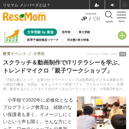
リセマム メンバーズ
Language
JP
/
CN
menu
search
大学受験 by 東進
医学部
東大受験
医専予備校徹底リサーチ
河合塾×東大特集
親子で考える大学選び
高校受験
中学受験
小学校受験
教育イベント
小学生
2018.12.17 Mon 10:45
PR
共通テスト
夏休み
8月開催学校説明会・相談会
スクラッチ＆動画制作でITリテラシーを学ぶ、
8月開催イベント・WS
全国公立高校 過去問
人気記事
トレンドマイクロ「親子ワークショップ」
自由研究教材（小学生向け）
自由研究教材（中学生向け）
ランキング
IT初心者にとって、企業が行うワークショップは効果的なデジタル体験を行
う絶好の機会。今回は、セキュリティー対策ソフト「ウイルスバスター」を開
発・販売するトレンドマイクロのデジタルワークショップを、小学校3年生の娘
と著者親子の参加体験を交えつつリポートする。
小学校で2020年に必修化となる
プログラミング教育は、経験のな
い保護者も多く、イメージしにく
いという声も聞く。そんな方にと
って、ワークショップへの参加