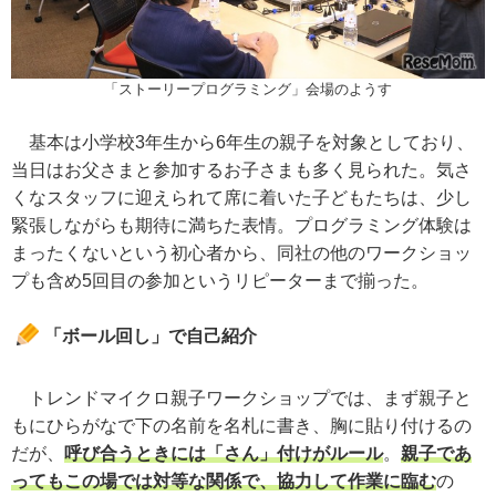
「ストーリープログラミング」会場のようす
基本は小学校3年生から6年生の親子を対象としており、
当日はお父さまと参加するお子さまも多く見られた。気さ
くなスタッフに迎えられて席に着いた子どもたちは、少し
緊張しながらも期待に満ちた表情。プログラミング体験は
まったくないという初心者から、同社の他のワークショッ
プも含め5回目の参加というリピーターまで揃った。
「ボール回し」で自己紹介
トレンドマイクロ親子ワークショップでは、まず親子と
もにひらがなで下の名前を名札に書き、胸に貼り付けるの
だが、
呼び合うときには「さん」付けがルール
。
親子であ
ってもこの場では対等な関係で、協力して作業に臨む
の