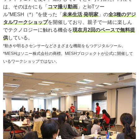
は、そのほかにも「
コマ撮り動画
」とIoTツー
ル”MESH（*）”を使った「
未来生活 発明家
」の
全3種のデジ
タルワークショップ
を開催しており、親子で一緒に楽しん
でテクノロジーに触れる機会を
現在月2回のペースで無料提
供
している。
*動きや明るさセンサーなどさまざまな機能をもつデジタルツール。
*MESHはソニー株式会社の商標。MESHプロジェクトが公式に開催して
いるワークショップではない。