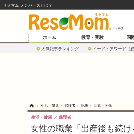
リセマム メンバーズ
ホーム
教育・受験
国
人気記事ランキング
イード・アワード（
ホーム
›
生活・健康
›
保護者
›
記事
›
写真・画像
生活・健康
保護者
女性の職業「出産後も続け