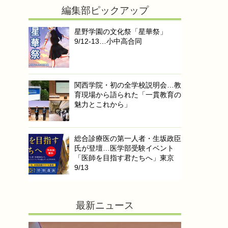
編集部ピックアップ
星野学園の文化祭「星華祭」
9/12-13…小中高合同
関西学院・初の全学校説明会…教
育現場から語られた「一貫教育の
魅力とこれから」
総合診療医の第一人者・生坂政臣
氏が登壇…医学部受験イベント
「医師を目指す君たちへ」東京
9/13
最新ニュース