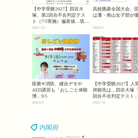
【中学受験2027】四谷大
高校囲碁全国大会、
塚、第2回合不合判定テス
は灘・南山女子部が
ト（7/5実施）偏差値…筑駒
74・桜蔭70＜PR＞
2026.7.10
2026.8.5
医療✕消防、縫合デモや
【中学受験2027】人
AED講習も「おしごと体験
併願先は…四谷大塚「
博」9/5
回合不合判定テスト
2026.8.6
2026.7.16
内閣府