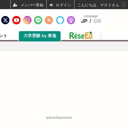
ログイン
こんにちは、ゲストさん
Language
JP
/
CN
ント
大学受験 by 東進
advertisement