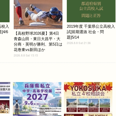
高校入
2019年度 千葉県公立高校入
4/6
試[前期選抜 社会・問
【高校野球2026夏】第4日
題]5/14
青森山田・東日大昌平・大
2026.8.8 Sat 21:36
分商・英明が勝利、第5日は
花巻東vs新田ほか
2026.8.8 Sat 15:15