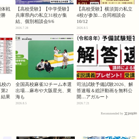
団体戦
【高校受験】【中学受験】
【高校受験】横須賀の私立
優勝
兵庫県内の私立31校が集
4校が参加…合同相談会
結、個別相談会9/6
10/12
2026.7.28
2026.8.5
気校の
全国高校麻雀32チーム本選
司法試験予備試験2026、解
第2
出場…麻布や大阪星光、東
答速報＆総評動画を無料公
」結果
海も
開…アガルート
2026.8.5
2026.7.21
Recommended by