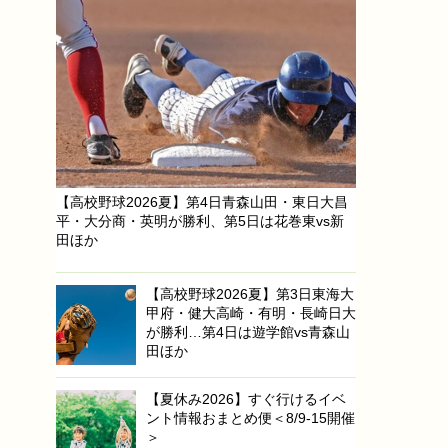
【高校野球2026夏】第4日青森山田・東日大昌
平・大分商・英明が勝利、第5日は花巻東vs新
田ほか
【高校野球2026夏】第3日東海大
甲府・健大高崎・有明・長崎日大
が勝利…第4日は遊学館vs青森山
田ほか
【夏休み2026】すぐ行けるイベ
ント情報おまとめ便＜8/9-15開催
＞