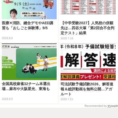
医療✕消防、縫合デモやAED講
【中学受験2027】人気校の併願
習も「おしごと体験博」9/5
先は…四谷大塚「第2回合不合判
定テスト」結果
2026.8.6
2026.7.16
全国高校麻雀32チーム本選出
司法試験予備試験2026、解答速
場…麻布や大阪星光、東海も
報＆総評動画を無料公開…アガ
ルート
2026.8.5
2026.7.21
Recommended by