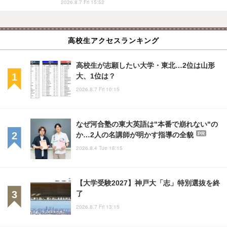
2026.8.7 Fri 15:52
高校生アクセスランキング
高校生が志願したい大学・東北…2位は山形
大、1位は？
2026.8.7 Fri 10:15
なぜ河合塾の東大英語は"本番で崩れない"の
か…2人の名講師が明かす指導の全貌
PR
2026.8.4 Tue 18:15
【大学受験2027】神戸大「志」特別選抜を終
了
2026.8.7 Fri 13:15