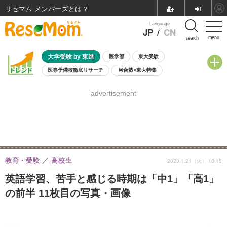
リセマム メンバーズ
Language
JP
/
CN
menu
search
大学受験 by 東進
医学部
東大受験
医専予備校徹底リサーチ
河合塾×東大特集
親子で考える大学選び
高校受験
中学受験
小学校受験
advertisement
共通テスト
夏休み
8月開催学校説明会・相談会
8月開催イベント・WS
全国公立高校 過去問
人気記事
自由研究教材（小学生向け）
自由研究教材（中学生向け）
ランキング
教育・受験
高校生
2020.1.21（火） 18:15
英語学習、苦手と感じる時期は「中1」「高1」
の前半 11枚目の写真・画像