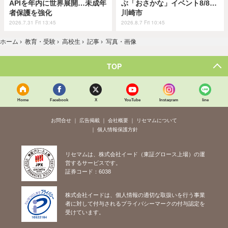
APIを年内に世界展開…未成年
ぶ「おさかな」イベント8/8…
者保護を強化
川崎市
2026.7.31 Fri 13:45
2026.8.7 Fri 10:45
ホーム
›
教育・受験
›
高校生
›
記事
›
写真・画像
TOP
Home
Facebook
X
YouTube
Instagram
line
お問合せ
広告掲載
会社概要
リセマムについて
個人情報保護方針
リセマムは、株式会社イード（東証グロース上場）の運
営するサービスです。
証券コード：6038
株式会社イードは、個人情報の適切な取扱いを行う事業
者に対して付与されるプライバシーマークの付与認定を
受けています。