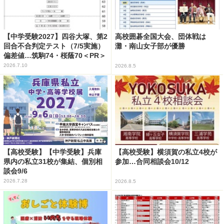
【中学受験2027】四谷大塚、第2
高校囲碁全国大会、団体戦は
回合不合判定テスト（7/5実施）
灘・南山女子部が優勝
偏差値…筑駒74・桜蔭70＜PR＞
2026.7.10
2026.8.5
【高校受験】【中学受験】兵庫
【高校受験】横須賀の私立4校が
県内の私立31校が集結、個別相
参加…合同相談会10/12
談会9/6
2026.7.28
2026.8.5