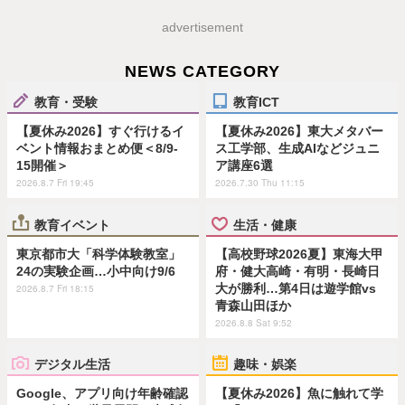
advertisement
NEWS CATEGORY
教育・受験
教育ICT
【夏休み2026】すぐ行けるイ
【夏休み2026】東大メタバー
ベント情報おまとめ便＜8/9-
ス工学部、生成AIなどジュニ
15開催＞
ア講座6選
2026.8.7 Fri 19:45
2026.7.30 Thu 11:15
教育イベント
生活・健康
東京都市大「科学体験教室」
【高校野球2026夏】東海大甲
24の実験企画…小中向け9/6
府・健大高崎・有明・長崎日
大が勝利…第4日は遊学館vs
2026.8.7 Fri 18:15
青森山田ほか
2026.8.8 Sat 9:52
デジタル生活
趣味・娯楽
Google、アプリ向け年齢確認
【夏休み2026】魚に触れて学