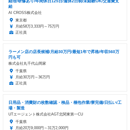
経理/研修あり/年間休日125日/週休2日制/未経験OK/交通費支
給
AI CROSS株式会社
東京都
月給58万3,333円～75万円
正社員
ラーメン店の店長候補/月給30万円/最短1年で昇格/年収560万
円も可
株式会社丸千代山岡家
千葉県
月給30万円～36万円
正社員
日用品・消費財の枚数確認・検品・梱包作業/寮完備/日払い/工
場・製造
UTエージェント株式会社AGT北関東第一CU
千葉県
月給20万9,000円～31万2,000円