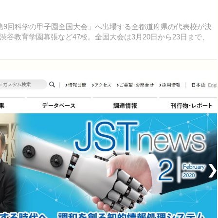
、「第9回科学の甲子園全国大会」へ出場する全都道府県の代表校が決
谷教育学園幕張など47校。全国大会は3月20日から23日まで、