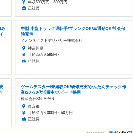
年収500万円～800万円
正社員
積み
中型 小型トラック運転手/ブランクOK/車通勤OK/社会保
イ
険完備
イオンネクストデリバリー株式会社
神奈川県
月給25万9,595円～
正社員
統
ゲームテスター/未経験OK/研修充実/かんたんチェック作
約
業/20~30代活躍中/スピード採用
株式会社SNJAPAN
東京都
月給31万5,000円～50万円
正社員
Sponsored by