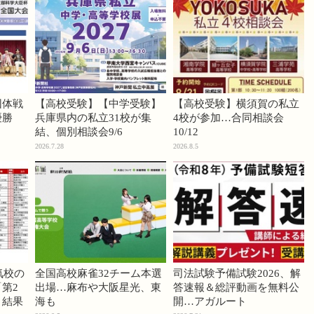
団体戦
【高校受験】【中学受験】
【高校受験】横須賀の私立
優勝
兵庫県内の私立31校が集
4校が参加…合同相談会
結、個別相談会9/6
10/12
2026.7.28
2026.8.5
気校の
全国高校麻雀32チーム本選
司法試験予備試験2026、解
第2
出場…麻布や大阪星光、東
答速報＆総評動画を無料公
」結果
海も
開…アガルート