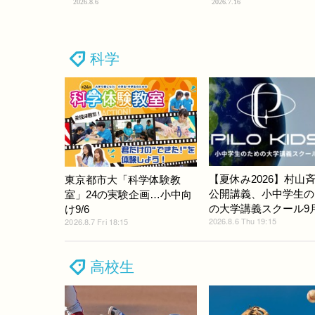
2026.8.6
2026.7.16
科学
【夏休み2026】村山
東京都市大「科学体験教
公開講義、小中学生の
室」24の実験企画…小中向
の大学講義スクール9
け9/6
2026.8.6 Thu 19:15
2026.8.7 Fri 18:15
高校生