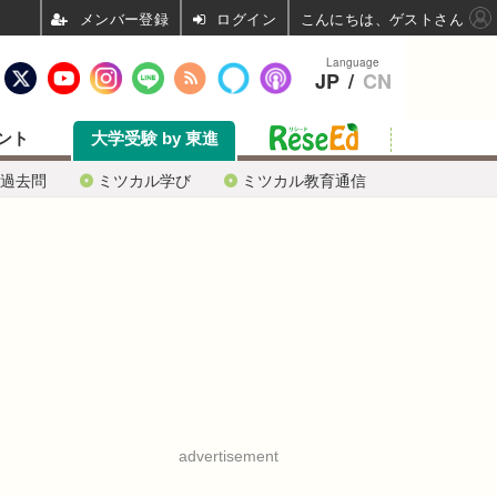
ログイン
こんにちは、ゲストさん
Language
JP
/
CN
ント
大学受験 by 東進
過去問
ミツカル学び
ミツカル教育通信
advertisement