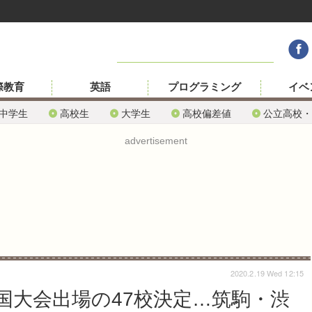
際教育
英語
プログラミング
イベ
中学生
高校生
大学生
高校偏差値
公立高校・
advertisement
2020.2.19 Wed 12:15
国大会出場の47校決定…筑駒・渋