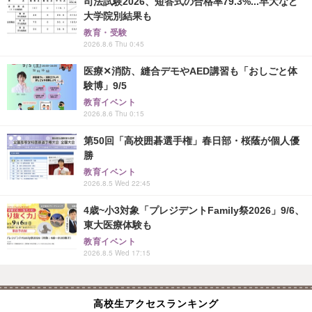
司法試験2026、短答式の合格率79.3%...早大など
大学院別結果も
教育・受験
2026.8.6 Thu 0:45
医療✕消防、縫合デモやAED講習も「おしごと体
験博」9/5
教育イベント
2026.8.6 Thu 0:15
第50回「高校囲碁選手権」春日部・桜蔭が個人優
勝
教育イベント
2026.8.5 Wed 22:45
4歳~小3対象「プレジデントFamily祭2026」9/6、
東大医療体験も
教育イベント
2026.8.5 Wed 17:15
高校生アクセスランキング