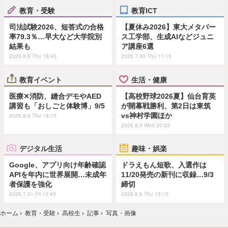
教育・受験
教育ICT
司法試験2026、短答式の合格
【夏休み2026】東大メタバー
率79.3％…早大など大学院別
ス工学部、生成AIなどジュニ
結果も
ア講座6選
2026.8.6 Thu 18:45
2026.7.30 Thu 11:15
教育イベント
生活・健康
医療✕消防、縫合デモやAED
【高校野球2026夏】仙台育英
講習も「おしごと体験博」9/5
が開幕戦勝利、第2日は東筑
vs神村学園ほか
2026.8.6 Thu 18:15
2026.8.5 Wed 20:32
デジタル生活
趣味・娯楽
Google、アプリ向け年齢確認
ドラえもん短歌、入選作は
APIを年内に世界展開…未成年
11/20発売の新刊に収録…9/3
者保護を強化
締切
2026.7.31 Fri 13:45
2026.8.6 Thu 15:15
ホーム
›
教育・受験
›
高校生
›
記事
›
写真・画像