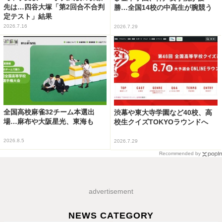
先は…四谷大塚「第2回合不合判
勝…全国14校の中高生が腕競う
定テスト」結果
2026.7.16
2026.7.29
全国高校麻雀32チーム本選出
渋幕や東大寺学園など40校、高
場…麻布や大阪星光、東海も
校生クイズTOKYOラウンドへ
2026.8.5
2026.7.29
Recommended by
advertisement
NEWS CATEGORY