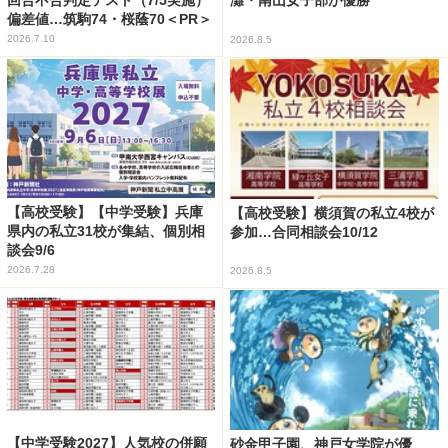
灘・南山女子部が優勝
偏差値…筑駒74・桜蔭70＜PR＞
2026.7.10
2026.8.5
【高校受験】【中学受験】兵庫
【高校受験】横須賀の私立4校が
県内の私立31校が集結、個別相
参加…合同相談会10/12
談会9/6
2026.7.28
2026.8.5
【中学受験2027】人気校の併願
砂金甲子園、神戸女学院が優