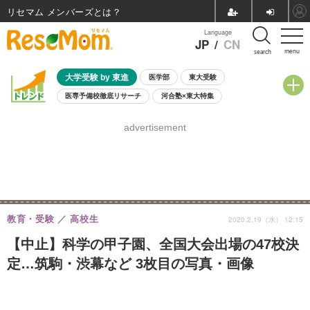
リセマム メンバーズ
Language
JP
/
CN
menu
search
大学受験 by 東進
医学部
東大受験
医専予備校徹底リサーチ
河合塾×東大特集
親子で考える大学選び
高校受験
中学受験
小学校受験
advertisement
共通テスト
夏休み
8月開催学校説明会・相談会
8月開催イベント・WS
全国公立高校 過去問
人気記事
自由研究教材（小学生向け）
自由研究教材（中学生向け）
ランキング
教育・受験
高校生
2020.2.19（水） 12:15
【中止】科学の甲子園、全国大会出場の47校決
定…筑駒・渋幕など 3枚目の写真・画像