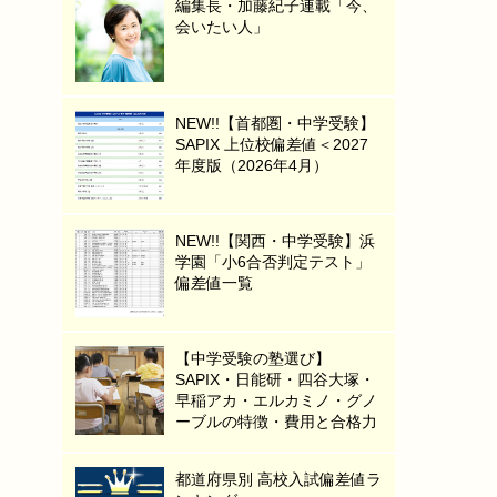
編集長・加藤紀子連載「今、
会いたい人」
NEW!!【首都圏・中学受験】
SAPIX 上位校偏差値＜2027
年度版（2026年4月）
NEW!!【関西・中学受験】浜
学園「小6合否判定テスト」
偏差値一覧
【中学受験の塾選び】
SAPIX・日能研・四谷大塚・
早稲アカ・エルカミノ・グノ
ーブルの特徴・費用と合格力
都道府県別 高校入試偏差値ラ