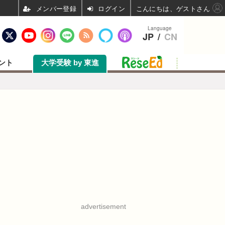
ログイン
こんにちは、ゲストさん
Language
JP
/
CN
ント
大学受験 by 東進
advertisement