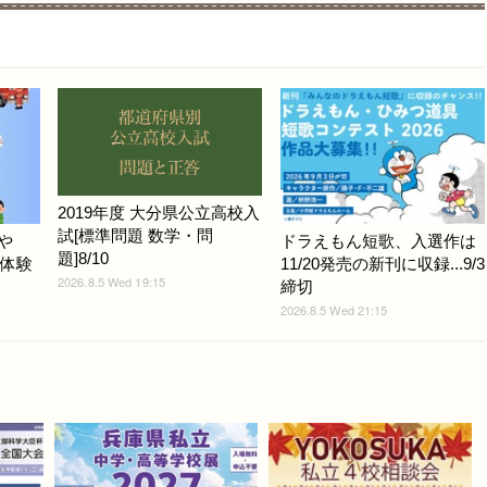
2019年度 大分県公立高校入
試[標準問題 数学・問
や
ドラえもん短歌、入選作は
題]8/10
と体験
11/20発売の新刊に収録...9/3
2026.8.5 Wed 19:15
締切
2026.8.5 Wed 21:15