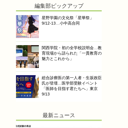
編集部ピックアップ
星野学園の文化祭「星華祭」
9/12-13…小中高合同
関西学院・初の全学校説明会…教
育現場から語られた「一貫教育の
魅力とこれから」
総合診療医の第一人者・生坂政臣
氏が登壇…医学部受験イベント
「医師を目指す君たちへ」東京
9/13
最新ニュース