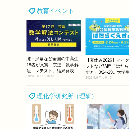
教育イベント
灘・渋幕など全国の中高生
【夏休み2026】マイ
18名が入賞…京進「数学解
フトなど訪問「はたら
法コンテスト」結果発表
すと」8/24-29…大学
2026.8.6 Thu 16:15
2026.8.6 Thu 9:45
理化学研究所（理研）