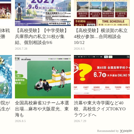
団体戦
【高校受験】【中学受験】
【高校受験】横須賀の私立
優勝
兵庫県内の私立31校が集
4校が参加…合同相談会
結、個別相談会9/6
10/12
2026.7.28
2026.8.5
学院が
全国高校麻雀32チーム本選
渋幕や東大寺学園など40
高生が
出場…麻布や大阪星光、東
校、高校生クイズTOKYO
海も
ラウンドへ
2026.8.5
2026.7.29
Recommended by