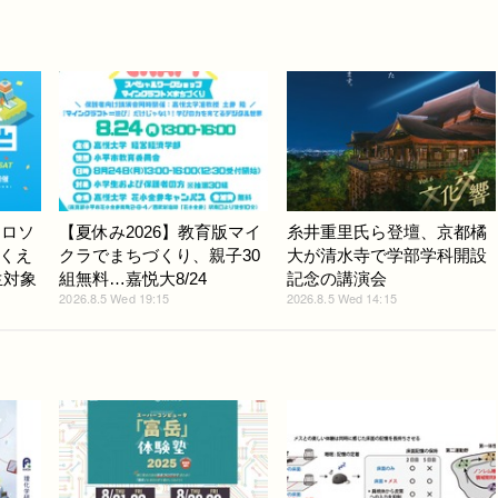
クロソ
【夏休み2026】教育版マイ
糸井重里氏ら登壇、京都橘
くえ
クラでまちづくり、親子30
大が清水寺で学部学科開設
生対象
組無料…嘉悦大8/24
記念の講演会
2026.8.5 Wed 19:15
2026.8.5 Wed 14:15