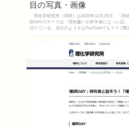
目の写真・画像
理化学研究所（理研）は2020年12月25日、「理
研DAYのテーマは「理科嫌いが科学者になった話」。
付けている。当日のようすはYouTubeでもライブ