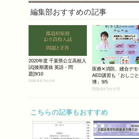
編集部おすすめの記事
2020年度 千葉県公立高校入
試[後期選抜 英語・問
医療✕消防、縫合デモ
題]9/10
AED講習も「おしご
2026.8.6 Thu 0:6
博」9/5
2026.8.6 Thu 0:15
こちらの記事もおすすめ