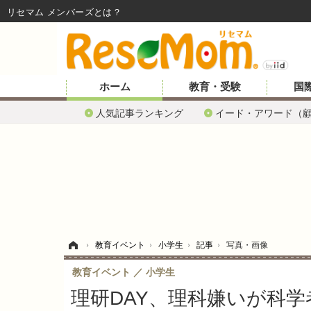
リセマム メンバーズ
ホーム
教育・受験
国
人気記事ランキング
イード・アワード（
ホーム
›
教育イベント
›
小学生
›
記事
›
写真・画像
教育イベント
小学生
理研DAY、理科嫌いが科学者