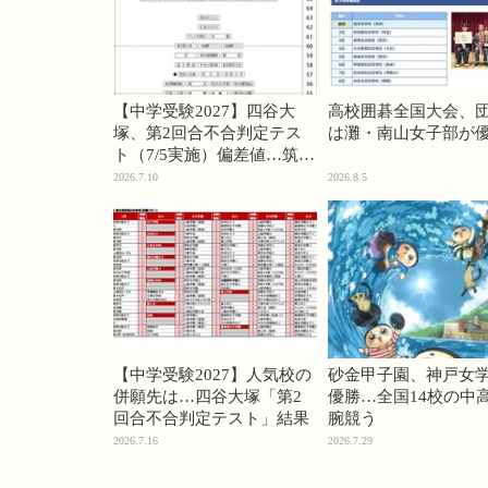
【中学受験2027】四谷大
高校囲碁全国大会、
塚、第2回合不合判定テス
は灘・南山女子部が
ト（7/5実施）偏差値…筑駒
74・桜蔭70＜PR＞
2026.7.10
2026.8.5
【中学受験2027】人気校の
砂金甲子園、神戸女
併願先は…四谷大塚「第2
優勝…全国14校の中
回合不合判定テスト」結果
腕競う
2026.7.16
2026.7.29