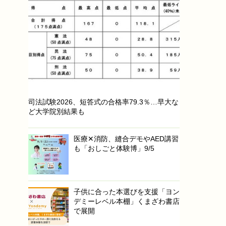
司法試験2026、短答式の合格率79.3％…早大な
ど大学院別結果も
医療✕消防、縫合デモやAED講習
も「おしごと体験博」9/5
子供に合った本選びを支援「ヨン
デミーレベル本棚」くまざわ書店
で展開