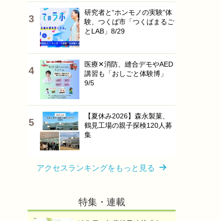
研究者と“ホンモノの実験”体
験、つくば市「つくばまるご
とLAB」8/29
医療✕消防、縫合デモやAED
講習も「おしごと体験博」
9/5
【夏休み2026】森永製菓、
鶴見工場の親子探検120人募
集
アクセスランキングをもっと見る
特集・連載