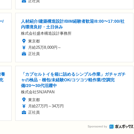
正社員
/
人材紹介/建築構造設計/BIM経験者歓迎/8:00〜17:00/社
内環境良好・土日休み
株式会社盛本構造設計事務所
東京都
月給25万8,000円～
正社員
栄養
「カプセルトイを箱に詰めるシンプル作業」ガチャガチ
充
ャの検品・梱包/未経験OK/コツコツ軽作業/空調完
備/20〜30代活躍中
株式会社SNJAPAN
東京都
月給27万円～34万円
正社員
Sponsored by