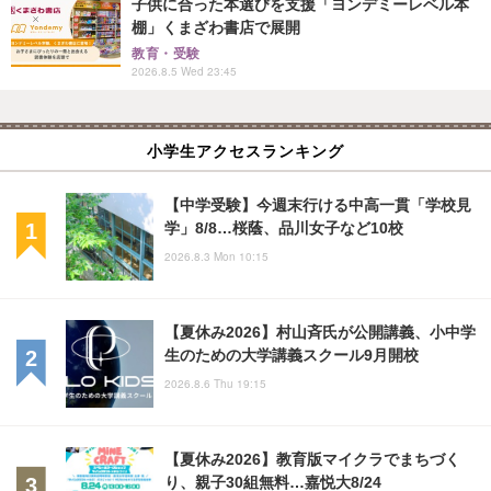
子供に合った本選びを支援「ヨンデミーレベル本
棚」くまざわ書店で展開
教育・受験
2026.8.5 Wed 23:45
小学生アクセスランキング
【中学受験】今週末行ける中高一貫「学校見
学」8/8…桜蔭、品川女子など10校
2026.8.3 Mon 10:15
【夏休み2026】村山斉氏が公開講義、小中学
生のための大学講義スクール9月開校
2026.8.6 Thu 19:15
【夏休み2026】教育版マイクラでまちづく
り、親子30組無料…嘉悦大8/24