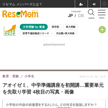
リセマム メンバーズ
Language
JP
/
CN
menu
search
大学受験 by 東進
医学部
東大受験
医専予備校徹底リサーチ
河合塾×東大特集
親子で考える大学選び
高校受験
中学受験
小学校受験
advertisement
共通テスト
夏休み
8月開催学校説明会・相談会
8月開催イベント・WS
全国公立高校 過去問
人気記事
自由研究教材（小学生向け）
自由研究教材（中学生向け）
ランキング
教育・受験
小学生
2020.12.18（金） 9:15
アオイゼミ、中学準備講座を初開講…重要単元
を先取り学習 4枚目の写真・画像