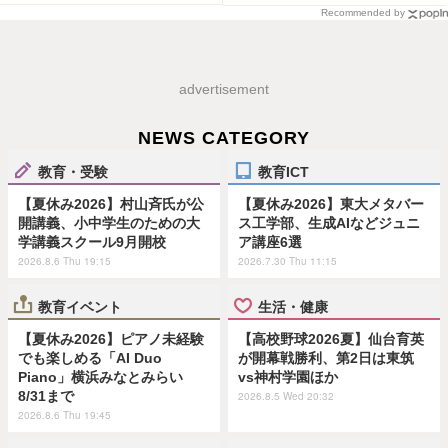
Recommended by
advertisement
NEWS CATEGORY
教育・受験
教育ICT
【夏休み2026】村山斉氏が公
【夏休み2026】東大メタバー
開講義、小中学生のための大
ス工学部、生成AIなどジュニ
学講義スクール9月開校
ア講座6選
2026.8.6 Thu 19:15
2026.7.30 Thu 11:15
教育イベント
生活・健康
【夏休み2026】ピアノ未経験
【高校野球2026夏】仙台育英
でも楽しめる「AI Duo
が開幕戦勝利、第2日は東筑
Piano」横浜みなとみらい
vs神村学園ほか
8/31まで
2026.8.5 Wed 20:32
2026.8.6 Thu 19:45