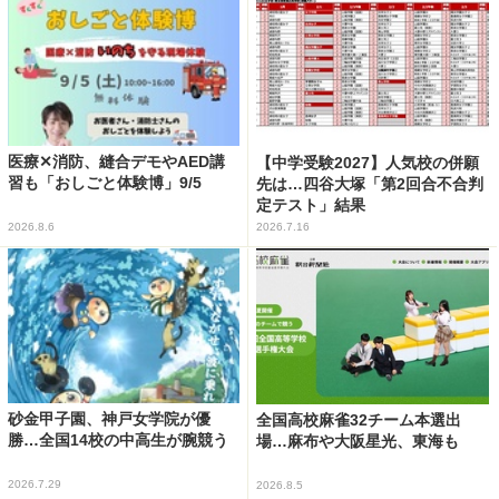
医療✕消防、縫合デモやAED講
【中学受験2027】人気校の併願
習も「おしごと体験博」9/5
先は…四谷大塚「第2回合不合判
定テスト」結果
2026.8.6
2026.7.16
砂金甲子園、神戸女学院が優
全国高校麻雀32チーム本選出
勝…全国14校の中高生が腕競う
場…麻布や大阪星光、東海も
2026.7.29
2026.8.5