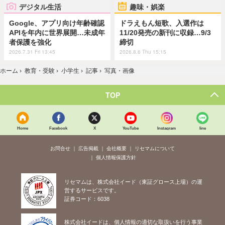
デジタル生活
趣味・娯楽
Google、アプリ向け年齢確認
ドラえもん短歌、入選作は
APIを年内に世界展開…未成年
11/20発売の新刊に収録…9/3
者保護を強化
締切
2026.7.31 Fri 13:45
2026.8.6 Thu 15:15
ホーム
›
教育・受験
›
小学生
›
記事
›
写真・画像
TOP
Home
Facebook
X
YouTube
Instagram
line
お問合せ
広告掲載
会社概要
リセマムについて
個人情報保護方針
リセマムは、株式会社イード（東証グロース上場）の運
営するサービスです。
証券コード：6038
株式会社イードは、個人情報の適切な取扱いを行う事業