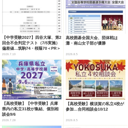
【中学受験2027】四谷大塚、第2
高校囲碁全国大会、団体戦は
回合不合判定テスト（7/5実施）
灘・南山女子部が優勝
偏差値…筑駒74・桜蔭70＜PR＞
2026.7.10
2026.8.5
【高校受験】【中学受験】兵庫
【高校受験】横須賀の私立4校が
県内の私立31校が集結、個別相
参加…合同相談会10/12
談会9/6
2026.7.28
2026.8.5