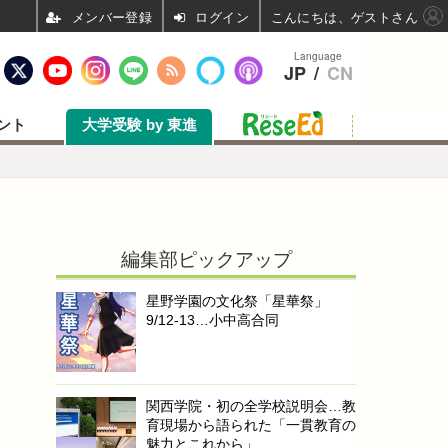
ログイン
こんにちは、ゲストさん
Language
JP
/
CN
ント
大学受験 by 東進
編集部ピックアップ
星野学園の文化祭「星華祭」
9/12-13…小中高合同
関西学院・初の全学校説明会…教
育現場から語られた「一貫教育の
魅力とこれから」