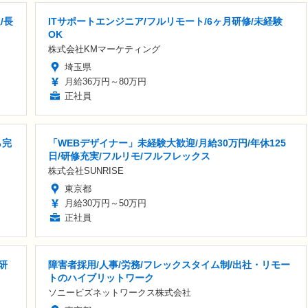
/長
ITサポートエンジニア/フルリモート/6ヶ月研修/未経験
OK
株式会社KMマーケティング
埼玉県
月給36万円～80万円
正社員
ら完
「WEBデザイナー」未経験大歓迎/月給30万円/年休125
日/研修充実/フルリモ/フルフレックス
株式会社SUNRISE
東京都
月給30万円～50万円
正社員
研
障害者採用/人事/労務/フレックスタイム制/出社・リモー
トのハイブリットワーク
ソニービズネットワークス株式会社