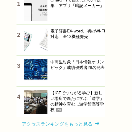
ChatGPTで自分だけの問題
集…アプリ「暗記メーカー」
電子辞書EX-word、初のWi-Fi
対応…全13機種発売
中高生対象「日本情報オリン
ピック」成績優秀者28名発表
【ICTでつながる学び】新し
い場所で新たに学ぶ「遊学」
の精神を育む…遊学館高等学
校
PR
アクセスランキングをもっと見る