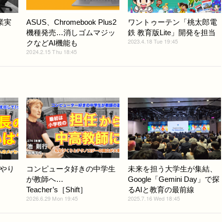
業実
ASUS、Chromebook Plus2
ワントゥーテン「桃太郎電
］
機種発売…消しゴムマジッ
鉄 教育版Lite」開発を担当
2023.4.18 Tue 19:45
クなどAI機能も
2024.2.15 Thu 18:45
やり
コンピュータ好きの中学生
未来を担う大学生が集結、
が教師へ…
Google「Gemini Day」で探
Teacher’s［Shift］
るAIと教育の最前線
2026.6.29 Mon 19:45
2025.7.16 Wed 18:45