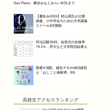
Duo Piano」横浜みなとみらい8/31まで
【夏休み2026】村山斉氏が公開
講義、小中学生のための大学講義
スクール9月開校
司法試験2026、短答式の合格率
79.3％…早大など大学院別結果も
医療✕消防、縫合デモやAED講習
も「おしごと体験博」9/5
高校生アクセスランキング