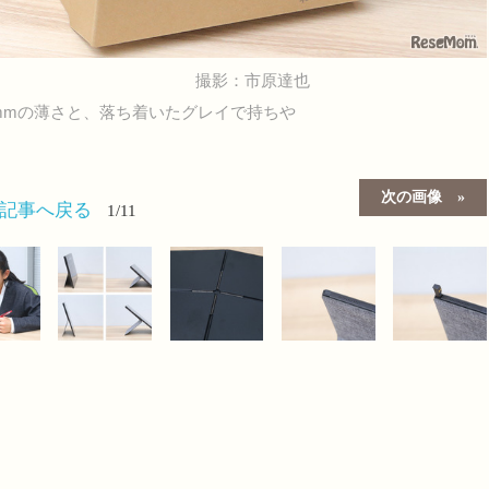
撮影：市原達也
mmの薄さと、落ち着いたグレイで持ちや
次の画像
の記事へ戻る
1/11