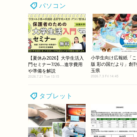
パソコン
小学生向け広報紙「こ
【夏休み2026】大学生活入
版 彩の国だより」創
門セミナー7/26…進学費用
玉県
や準備を解説
2026.7.3 Fri 14:45
2026.7.21 Tue 13:15
タブレット