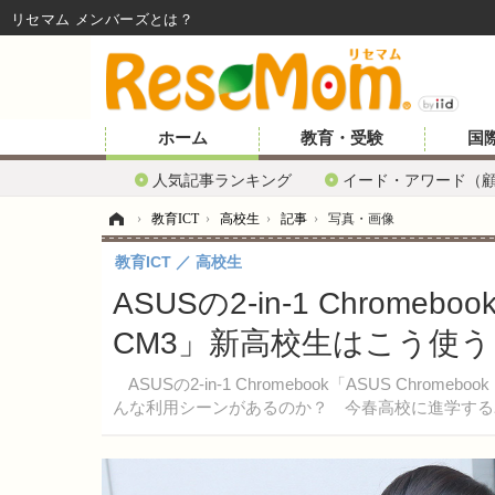
リセマム メンバーズ
ホーム
教育・受験
国
人気記事ランキング
イード・アワード（
ホーム
›
教育ICT
›
高校生
›
記事
›
写真・画像
教育ICT
高校生
ASUSの2-in-1 Chromeboo
CM3」新高校生はこう使う
ASUSの2-in-1 Chromebook「ASUS Chrom
んな利用シーンがあるのか？ 今春高校に進学する