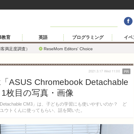
際教育
英語
プログラミング
イベ
顧客満足度調査）
ReseMom Editors' Choice
2021.3.17 Wed 11:00
PR
k「ASUS Chromebook Detachable
 1枚目の写真・画像
ebook Detachable CM3」は、子どもの学習にも使いやすいのか？ ど
ユウトくんに使ってもらい、話を聞いた。