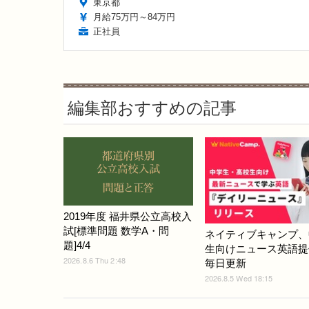
東京都
月給75万円～84万円
正社員
編集部おすすめの記事
2019年度 福井県公立高校入
試[標準問題 数学A・問
ネイティブキャンプ、
題]4/4
生向けニュース英語提供
2026.8.6 Thu 2:48
毎日更新
2026.8.5 Wed 18:15