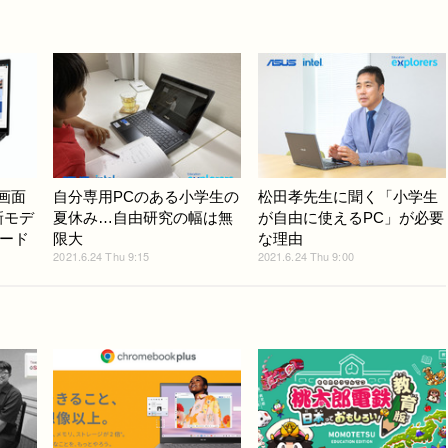
ル画面
自分専用PCのある小学生の
松田孝先生に聞く「小学生
O新モデ
夏休み…自由研究の幅は無
が自由に使えるPC」が必要
ード
限大
な理由
2021.6.24 Thu 9:15
2021.6.24 Thu 9:00