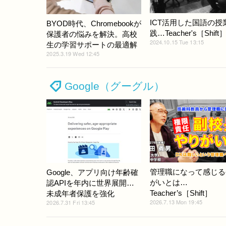
ICT活用した国語の授
BYOD時代、Chromebookが
践…Teacher's［Shift
保護者の悩みを解決。高校
2024.10.15 Tue 13:15
生の学習サポートの最適解
2025.3.19 Wed 12:45
Google（グーグル）
管理職になって感じる
Google、アプリ向け年齢確
がいとは…
認APIを年内に世界展開…
Teacher’s［Shift］
未成年者保護を強化
2026.7.13 Mon 19:45
2026.7.31 Fri 13:45