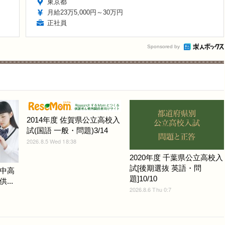
東京都
月給23万5,000円～30万円
正社員
Sponsored by
2014年度 佐賀県公立高校入
試(国語 一般・問題)3/14
2026.8.5 Wed 18:38
2020年度 千葉県公立高校入
試[後期選抜 英語・問
中高
題]10/10
...
2026.8.6 Thu 0:7