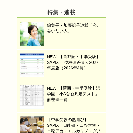
特集・連載
編集長・加藤紀子連載「今、
会いたい人」
NEW!!【首都圏・中学受験】
SAPIX 上位校偏差値＜2027
年度版（2026年4月）
NEW!!【関西・中学受験】浜
学園「小6合否判定テスト」
偏差値一覧
【中学受験の塾選び】
SAPIX・日能研・四谷大塚・
早稲アカ・エルカミノ・グノ