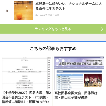
卓球選手は頭がいい…ナショナルチームに入
る条件に学力テスト
2019.3.20 Wed 10:15
ランキングをもっと見る
こちらの記事もおすすめ
【中学受験2027】四谷大塚、第2
高校囲碁全国大会、団体戦は
回合不合判定テスト（7/5実施）
灘・南山女子部が優勝
偏差値…筑駒74・桜蔭70＜PR＞