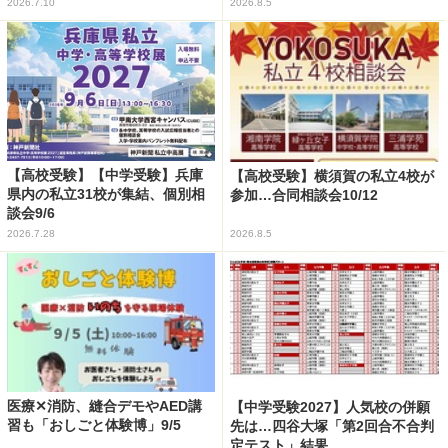
2026.7.10
2026.8.5
【高校受験】【中学受験】兵庫
【高校受験】横須賀の私立4校が
県内の私立31校が集結、個別相
参加…合同相談会10/12
談会9/6
2026.7.28
2026.8.5
医療✕消防、縫合デモやAED講
【中学受験2027】人気校の併願
習も「おしごと体験博」9/5
先は…四谷大塚「第2回合不合判
定テスト」結果