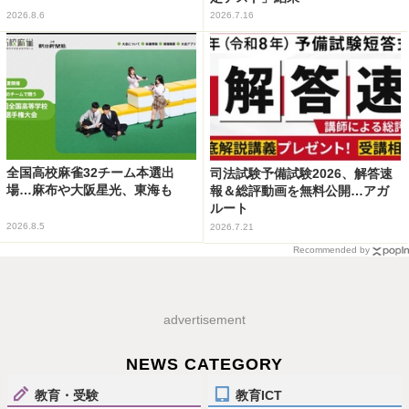
2026.8.6
2026.7.16
全国高校麻雀32チーム本選出
司法試験予備試験2026、解答速
場…麻布や大阪星光、東海も
報＆総評動画を無料公開…アガ
ルート
2026.8.5
2026.7.21
Recommended by
advertisement
NEWS CATEGORY
教育・受験
教育ICT