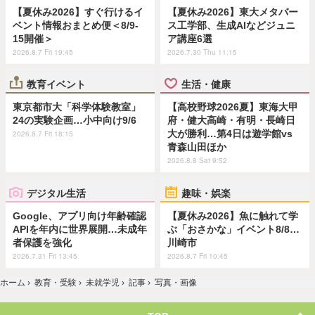
【夏休み2026】すぐ行けるイ
【夏休み2026】東大メタバー
ベント情報おまとめ便＜8/9-
ス工学部、生成AIなどジュニ
15開催＞
ア講座6選
2026.8.7 Fri 19:45
2026.7.30 Thu 11:15
教育イベント
生活・健康
東京都市大「科学体験教室」
【高校野球2026夏】東海大甲
24の実験企画…小中向け9/6
府・健大高崎・有明・長崎日
大が勝利…第4日は遊学館vs
2026.8.7 Fri 18:15
青森山田ほか
2026.8.8 Sat 9:52
デジタル生活
趣味・娯楽
Google、アプリ向け年齢確認
【夏休み2026】魚に触れて学
APIを年内に世界展開…未成年
ぶ「おさかな」イベント8/8…
者保護を強化
川崎市
2026.7.31 Fri 13:45
2026.8.7 Fri 10:45
ホーム
›
教育・受験
›
未就学児
›
記事
›
写真・画像