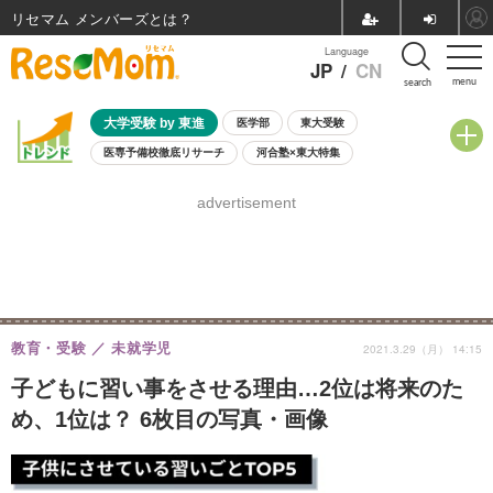
リセマム メンバーズ
Language
JP
/
CN
menu
search
大学受験 by 東進
医学部
東大受験
医専予備校徹底リサーチ
河合塾×東大特集
親子で考える大学選び
高校受験
中学受験
小学校受験
advertisement
共通テスト
夏休み
8月開催学校説明会・相談会
8月開催イベント・WS
全国公立高校 過去問
人気記事
自由研究教材（小学生向け）
自由研究教材（中学生向け）
ランキング
教育・受験
未就学児
2021.3.29（月） 14:15
子どもに習い事をさせる理由…2位は将来のた
め、1位は？ 6枚目の写真・画像