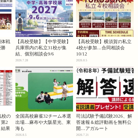
団体戦
【高校受験】【中学受験】
【高校受験】横須賀の私立
優勝
兵庫県内の私立31校が集
4校が参加…合同相談会
結、個別相談会9/6
10/12
2026.7.28
2026.8.5
気校の
全国高校麻雀32チーム本選
司法試験予備試験2026、解
第2
出場…麻布や大阪星光、東
答速報＆総評動画を無料公
」結果
海も
開…アガルート
2026.8.5
2026.7.21