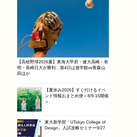
【高校野球2026夏】東海大甲府・健大高崎・有
明・長崎日大が勝利…第4日は遊学館vs青森山
田ほか
【夏休み2026】すぐ行けるイベ
ント情報おまとめ便＜8/9-15開催
＞
東大新学部「UTokyo College of
Design」入試攻略セミナー9/27