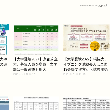
Recommended by
大や
【大学受験2027】京都府立
【大学受験2027】獨協大、
の進
大、募集人員を増員…文学
イブニング試験導入…全国
部は一般選抜も拡大
13会場で夕方から試験開始
2026.8.7 Fri 16:15
2026.8.7 Fri 14:15