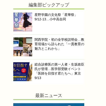
編集部ピックアップ
星野学園の文化祭「星華祭」
9/12-13…小中高合同
関西学院・初の全学校説明会…教
育現場から語られた「一貫教育の
魅力とこれから」
総合診療医の第一人者・生坂政臣
氏が登壇…医学部受験イベント
「医師を目指す君たちへ」東京
9/13
最新ニュース