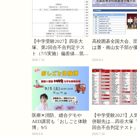
【中学受験2027】四谷大
高校囲碁全国大会、
塚、第2回合不合判定テス
は灘・南山女子部が
ト（7/5実施）偏差値…筑駒
74・桜蔭70＜PR＞
2026.7.10
2026.8.5
医療✕消防、縫合デモや
【中学受験2027】人
AED講習も「おしごと体験
併願先は…四谷大塚「
博」9/5
回合不合判定テスト
2026.8.6
2026.7.16