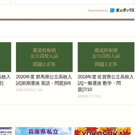
Sponsored by
高校入
2020年度 群馬県公立高校入
2018年度 佐賀県公立高校入
]
試[前期選抜 英語・問題]6/6
試[一般選抜 数学・問
題]7/10
2026.8.8 Sat 1:26
2026.8.7 Fri 6:0