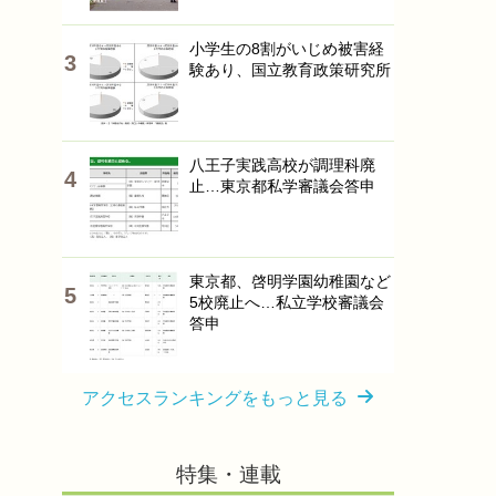
小学生の8割がいじめ被害経
験あり、国立教育政策研究所
八王子実践高校が調理科廃
止…東京都私学審議会答申
東京都、啓明学園幼稚園など
5校廃止へ…私立学校審議会
答申
アクセスランキングをもっと見る
特集・連載