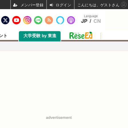
ログイン
こんにちは、ゲストさん
Language
JP
/
CN
ント
大学受験 by 東進
advertisement