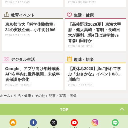
2026.8.7 Fri 19:45
2026.7.30 Thu 11:15
教育イベント
生活・健康
東京都市大「科学体験教室」
【高校野球2026夏】東海大甲
24の実験企画…小中向け9/6
府・健大高崎・有明・長崎日
大が勝利…第4日は遊学館vs
2026.8.7 Fri 18:15
青森山田ほか
2026.8.8 Sat 9:52
デジタル生活
趣味・娯楽
Google、アプリ向け年齢確認
【夏休み2026】魚に触れて学
APIを年内に世界展開…未成年
ぶ「おさかな」イベント8/8…
者保護を強化
川崎市
2026.7.31 Fri 13:45
2026.8.7 Fri 10:45
ホーム
›
生活・健康
›
その他
›
記事
›
写真・画像
TOP