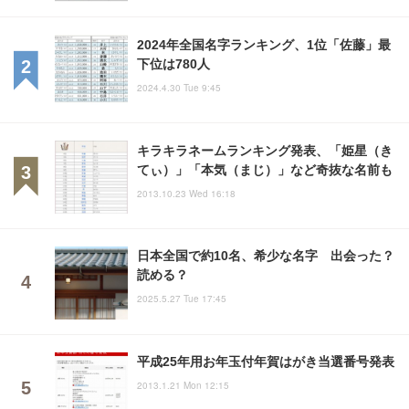
2024年全国名字ランキング、1位「佐藤」最
下位は780人
2024.4.30 Tue 9:45
キラキラネームランキング発表、「姫星（き
てぃ）」「本気（まじ）」など奇抜な名前も
2013.10.23 Wed 16:18
日本全国で約10名、希少な名字 出会った？
読める？
2025.5.27 Tue 17:45
平成25年用お年玉付年賀はがき当選番号発表
2013.1.21 Mon 12:15