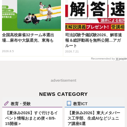
全国高校麻雀32チーム本選出
司法試験予備試験2026、解答速
場…麻布や大阪星光、東海も
報＆総評動画を無料公開…アガ
ルート
2026.8.5
2026.7.21
Recommended by
advertisement
NEWS CATEGORY
教育・受験
教育ICT
【夏休み2026】すぐ行けるイ
【夏休み2026】東大メタバー
ベント情報おまとめ便＜8/9-
ス工学部、生成AIなどジュニ
15開催＞
ア講座6選