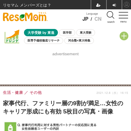
リセマム メンバーズ
Language
JP
/
CN
menu
search
大学受験 by 東進
医学部
東大受験
医専予備校徹底リサーチ
河合塾×東大特集
親子で考える大学選び
高校受験
中学受験
小学校受験
advertisement
共通テスト
夏休み
8月開催学校説明会・相談会
8月開催イベント・WS
全国公立高校 過去問
人気記事
自由研究教材（小学生向け）
自由研究教材（中学生向け）
ランキング
生活・健康
その他
2021.12.8（水） 16:15
家事代行、ファミリー層の9割が満足…女性の
キャリア形成にも有効 5枚目の写真・画像