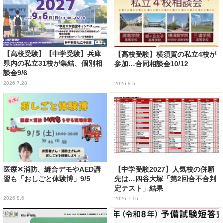
【高校受験】【中学受験】兵庫
【高校受験】横須賀の私立4校が
県内の私立31校が集結、個別相
参加…合同相談会10/12
談会9/6
2026.7.28
2026.8.5
医療✕消防、縫合デモやAED講
【中学受験2027】人気校の併願
習も「おしごと体験博」9/5
先は…四谷大塚「第2回合不合判
定テスト」結果
2026.8.6
2026.7.16