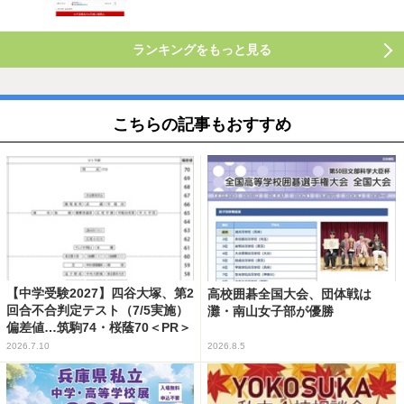
ランキングをもっと見る
こちらの記事もおすすめ
【中学受験2027】四谷大塚、第2
高校囲碁全国大会、団体戦は
回合不合判定テスト（7/5実施）
灘・南山女子部が優勝
偏差値…筑駒74・桜蔭70＜PR＞
2026.7.10
2026.8.5