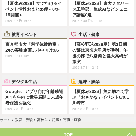
【夏休み2026】すぐ行けるイ
【夏休み2026】東大メタバー
ベント情報おまとめ便＜8/9-
ス工学部、生成AIなどジュニ
15開催＞
ア講座6選
2026.8.7 Fri 19:45
2026.7.30 Thu 11:15
教育イベント
生活・健康
東京都市大「科学体験教室」
【高校野球2026夏】第3日朝
24の実験企画…小中向け9/6
の部は東海大甲府が勝利、午
後の部で八幡商と健大高崎が
2026.8.7 Fri 18:15
激突
2026.8.7 Fri 12:45
デジタル生活
趣味・娯楽
Google、アプリ向け年齢確認
【夏休み2026】魚に触れて学
APIを年内に世界展開…未成年
ぶ「おさかな」イベント8/8…
者保護を強化
川崎市
2026.7.31 Fri 13:45
2026.8.7 Fri 10:45
ホーム
›
教育・受験
›
高校生
›
記事
›
写真・画像
TOP