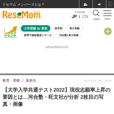
リセマム メンバーズ
Language
JP
/
CN
menu
search
大学受験 by 東進
医学部
東大受験
医専予備校徹底リサーチ
河合塾×東大特集
親子で考える大学選び
高校受験
中学受験
小学校受験
advertisement
共通テスト
夏休み
8月開催学校説明会・相談会
8月開催イベント・WS
全国公立高校 過去問
人気記事
自由研究教材（小学生向け）
自由研究教材（中学生向け）
ランキング
教育・受験
高校生
2021.12.9（木） 15:45
【大学入学共通テスト2022】現役志願率上昇の
要因とは…河合塾・旺文社が分析 2枚目の写
真・画像