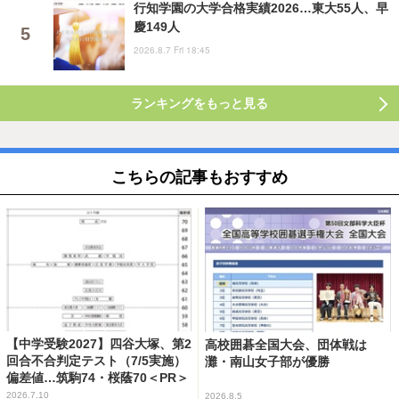
行知学園の大学合格実績2026…東大55人、早
慶149人
2026.8.7 Fri 18:45
ランキングをもっと見る
こちらの記事もおすすめ
【中学受験2027】四谷大塚、第2
高校囲碁全国大会、団体戦は
回合不合判定テスト（7/5実施）
灘・南山女子部が優勝
偏差値…筑駒74・桜蔭70＜PR＞
2026.7.10
2026.8.5