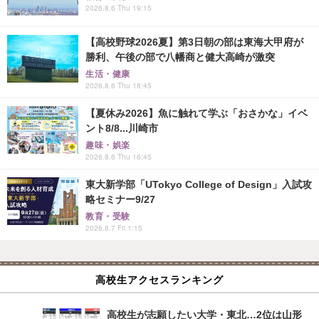
2026.8.6 Thu 19:15
【高校野球2026夏】第3日朝の部は東海大甲府が
勝利、午後の部で八幡商と健大高崎が激突
生活・健康
2026.8.6 Thu 18:45
【夏休み2026】魚に触れて学ぶ「おさかな」イベ
ント8/8...川崎市
趣味・娯楽
2026.8.6 Thu 16:45
東大新学部「UTokyo College of Design」入試攻
略セミナー9/27
教育・受験
2026.8.7 Fri 1:15
高校生アクセスランキング
高校生が志願したい大学・東北…2位は山形