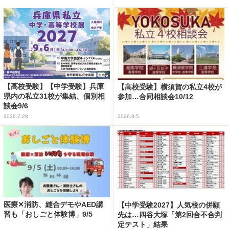
【高校受験】【中学受験】兵庫
【高校受験】横須賀の私立4校が
県内の私立31校が集結、個別相
参加…合同相談会10/12
談会9/6
2026.7.28
2026.8.5
医療✕消防、縫合デモやAED講
【中学受験2027】人気校の併願
習も「おしごと体験博」9/5
先は…四谷大塚「第2回合不合判
定テスト」結果