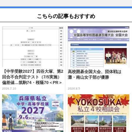
こちらの記事もおすすめ
【中学受験2027】四谷大塚、第2
高校囲碁全国大会、団体戦は
回合不合判定テスト（7/5実施）
灘・南山女子部が優勝
偏差値…筑駒74・桜蔭70＜PR＞
2026.7.10
2026.8.5