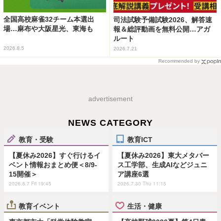
全国高校麻雀32チーム本選出
司法試験予備試験2026、解答速
場…麻布や大阪星光、東海も
報＆総評動画を無料公開…アガ
ルート
2026.8.5
2026.7.21
Recommended by
advertisement
NEWS CATEGORY
教育・受験
教育ICT
【夏休み2026】すぐ行けるイ
【夏休み2026】東大メタバー
ベント情報おまとめ便＜8/9-
ス工学部、生成AIなどジュニ
15開催＞
ア講座6選
2026.8.7 Fri 19:45
2026.7.30 Thu 11:15
教育イベント
生活・健康