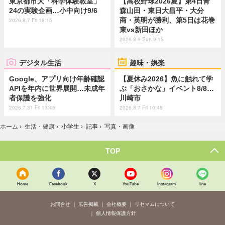
東京都市大「科学体験教室」
【高校野球2026夏】第4日青
24の実験企画…小中向け9/6
森山田・東日大昌平・大分
商・英明が勝利、第5日は花巻
2026.8.7 Fri 18:15
東vs新田ほか
2026.8.9 Sun 9:15
デジタル生活
趣味・娯楽
Google、アプリ向け年齢確認
【夏休み2026】魚に触れて学
APIを年内に世界展開…未成年
ぶ「おさかな」イベント8/8…
者保護を強化
川崎市
2026.7.31 Fri 13:45
2026.8.7 Fri 10:45
ホーム
›
生活・健康
›
小学生
›
記事
›
写真・画像
TOP
Home
Facebook
X
YouTube
Instagram
line
お問合せ
広告掲載
会社概要
リセマムについて
個人情報保護方針