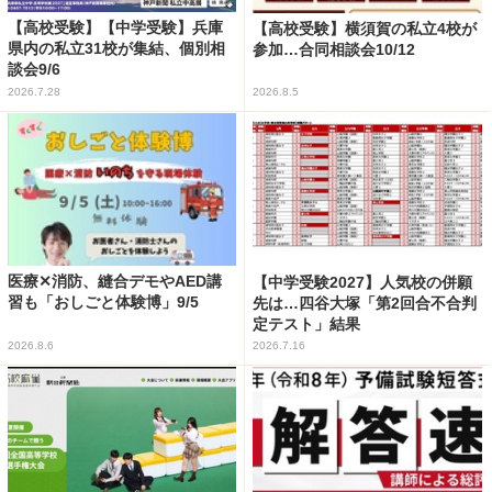
【高校受験】【中学受験】兵庫
【高校受験】横須賀の私立4校が
県内の私立31校が集結、個別相
参加…合同相談会10/12
談会9/6
2026.7.28
2026.8.5
医療✕消防、縫合デモやAED講
【中学受験2027】人気校の併願
習も「おしごと体験博」9/5
先は…四谷大塚「第2回合不合判
定テスト」結果
2026.8.6
2026.7.16