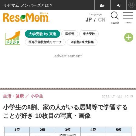
リセマム メンバーズ
Language
JP
/
CN
menu
search
大学受験 by 東進
医学部
東大受験
医専予備校徹底リサーチ
河合塾×東大特集
親子で考える大学選び
高校受験
中学受験
小学校受験
advertisement
共通テスト
夏休み
8月開催学校説明会・相談会
8月開催イベント・WS
全国公立高校 過去問
人気記事
自由研究教材（小学生向け）
自由研究教材（中学生向け）
ランキング
生活・健康
小学生
2022.1.7（金） 10:15
小学生の8割、家の人がいる居間等で学習する
ことが好き 10枚目の写真・画像