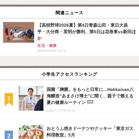
関連ニュース
【高校野球2026夏】第4日青森山田・東日大昌
平・大分商・英明が勝利、第5日は花巻東vs新田ほ
か
生活・健康
2026.8.8 Sat 15:15
小学生アクセスランキング
国菌「麹菌」をもっと日常に…Hakkaisan八
海醸造“あまさけ博士”に聞く、親子で整える
夏の健康ルーティン
PR
2026.7.17 Fri 10:15
おとうふ焼きドーナツやクッキー「東京ガス
料理教室」5月