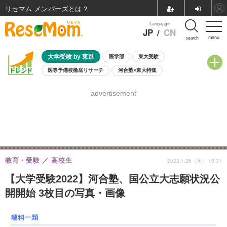
リセマム メンバーズ
Language
JP
/
CN
menu
search
大学受験 by 東進
医学部
東大受験
医専予備校徹底リサーチ
河合塾×東大特集
親子で考える大学選び
高校受験
中学受験
小学校受験
advertisement
共通テスト
夏休み
8月開催学校説明会・相談会
8月開催イベント・WS
全国公立高校 過去問
人気記事
自由研究教材（小学生向け）
自由研究教材（中学生向け）
ランキング
教育・受験
高校生
2022.1.26（水） 18:31
【大学受験2022】河合塾、国公立大志願状況公
開開始 3枚目の写真・画像