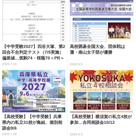
【中学受験2027】四谷大塚、第2
高校囲碁全国大会、団体戦は
回合不合判定テスト（7/5実施）
灘・南山女子部が優勝
偏差値…筑駒74・桜蔭70＜PR＞
2026.7.10
2026.8.5
【高校受験】【中学受験】兵庫
【高校受験】横須賀の私立4校が
県内の私立31校が集結、個別相
参加…合同相談会10/12
談会9/6
2026.7.28
2026.8.5