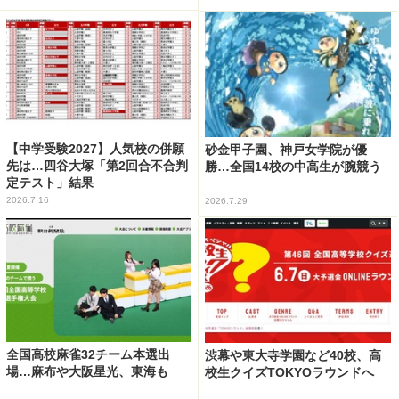
【中学受験2027】人気校の併願
砂金甲子園、神戸女学院が優
先は…四谷大塚「第2回合不合判
勝…全国14校の中高生が腕競う
定テスト」結果
2026.7.16
2026.7.29
全国高校麻雀32チーム本選出
渋幕や東大寺学園など40校、高
場…麻布や大阪星光、東海も
校生クイズTOKYOラウンドへ