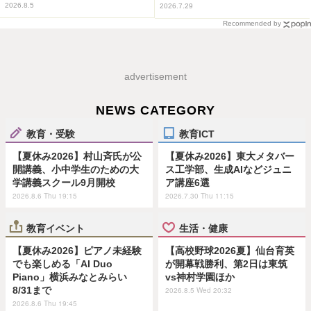
2026.8.5
2026.7.29
Recommended by
advertisement
NEWS CATEGORY
教育・受験
教育ICT
【夏休み2026】村山斉氏が公
【夏休み2026】東大メタバー
開講義、小中学生のための大
ス工学部、生成AIなどジュニ
学講義スクール9月開校
ア講座6選
2026.8.6 Thu 19:15
2026.7.30 Thu 11:15
教育イベント
生活・健康
【夏休み2026】ピアノ未経験
【高校野球2026夏】仙台育英
でも楽しめる「AI Duo
が開幕戦勝利、第2日は東筑
Piano」横浜みなとみらい
vs神村学園ほか
8/31まで
2026.8.5 Wed 20:32
2026.8.6 Thu 19:45