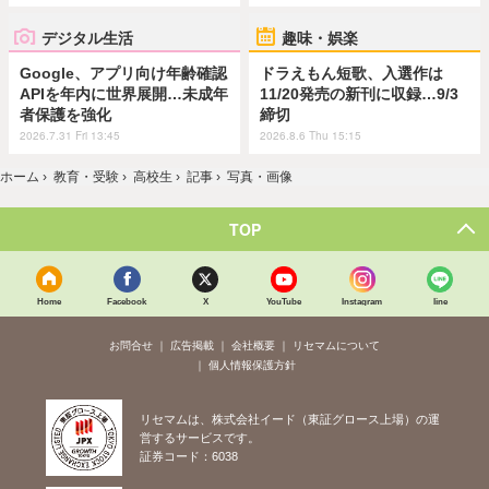
デジタル生活
趣味・娯楽
Google、アプリ向け年齢確認
ドラえもん短歌、入選作は
APIを年内に世界展開…未成年
11/20発売の新刊に収録…9/3
者保護を強化
締切
2026.7.31 Fri 13:45
2026.8.6 Thu 15:15
ホーム
›
教育・受験
›
高校生
›
記事
›
写真・画像
TOP
Home
Facebook
X
YouTube
Instagram
line
お問合せ
広告掲載
会社概要
リセマムについて
個人情報保護方針
リセマムは、株式会社イード（東証グロース上場）の運
営するサービスです。
証券コード：6038