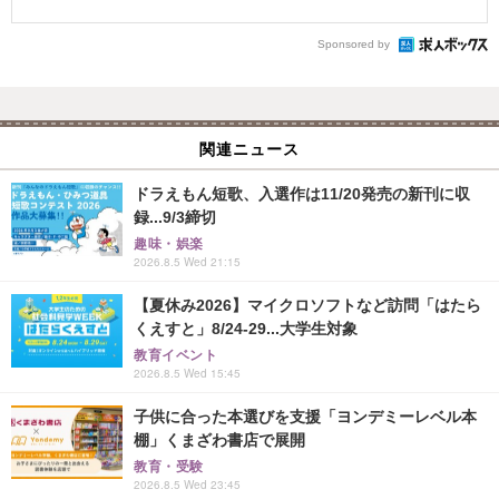
Sponsored by
関連ニュース
ドラえもん短歌、入選作は11/20発売の新刊に収
録...9/3締切
趣味・娯楽
2026.8.5 Wed 21:15
【夏休み2026】マイクロソフトなど訪問「はたら
くえすと」8/24-29...大学生対象
教育イベント
2026.8.5 Wed 15:45
子供に合った本選びを支援「ヨンデミーレベル本
棚」くまざわ書店で展開
教育・受験
2026.8.5 Wed 23:45