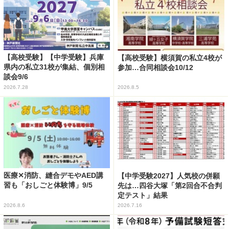
【高校受験】【中学受験】兵庫
【高校受験】横須賀の私立4校が
県内の私立31校が集結、個別相
参加…合同相談会10/12
談会9/6
2026.7.28
2026.8.5
医療✕消防、縫合デモやAED講
【中学受験2027】人気校の併願
習も「おしごと体験博」9/5
先は…四谷大塚「第2回合不合判
定テスト」結果
2026.8.6
2026.7.16