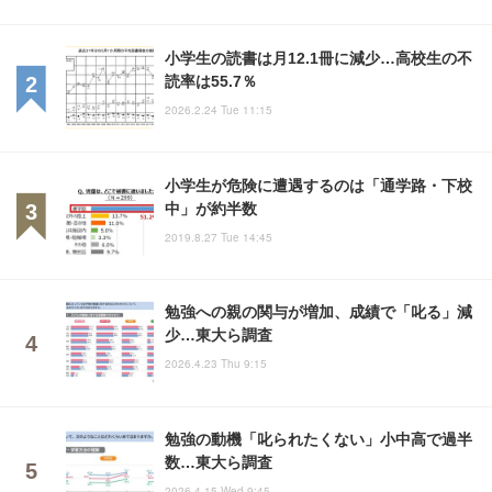
小学生の読書は月12.1冊に減少…高校生の不
読率は55.7％
2026.2.24 Tue 11:15
小学生が危険に遭遇するのは「通学路・下校
中」が約半数
2019.8.27 Tue 14:45
勉強への親の関与が増加、成績で「叱る」減
少…東大ら調査
2026.4.23 Thu 9:15
勉強の動機「叱られたくない」小中高で過半
数…東大ら調査
2026.4.15 Wed 9:45