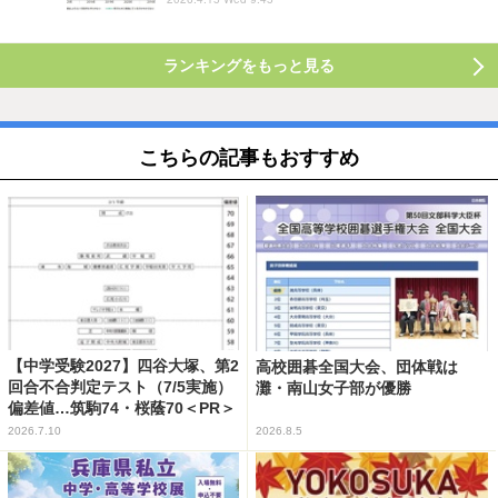
ランキングをもっと見る
こちらの記事もおすすめ
【中学受験2027】四谷大塚、第2
高校囲碁全国大会、団体戦は
回合不合判定テスト（7/5実施）
灘・南山女子部が優勝
偏差値…筑駒74・桜蔭70＜PR＞
2026.7.10
2026.8.5