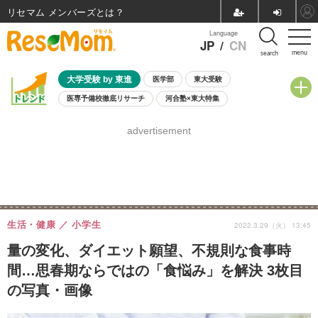
リセマム メンバーズ
Language
JP
/
CN
menu
search
大学受験 by 東進
医学部
東大受験
医専予備校徹底リサーチ
河合塾×東大特集
親子で考える大学選び
高校受験
中学受験
小学校受験
advertisement
共通テスト
夏休み
8月開催学校説明会・相談会
8月開催イベント・WS
全国公立高校 過去問
人気記事
自由研究教材（小学生向け）
自由研究教材（中学生向け）
ランキング
生活・健康
小学生
2022.3.29（火） 13:45
量の変化、ダイエット願望、不規則な食事時
間…思春期ならではの「食悩み」を解決 3枚目
の写真・画像