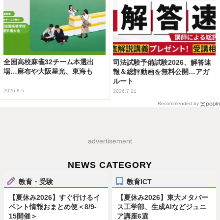
全国高校麻雀32チーム本選出
司法試験予備試験2026、解答速
場…麻布や大阪星光、東海も
報＆総評動画を無料公開…アガ
ルート
2026.8.5
2026.7.21
Recommended by
advertisement
NEWS CATEGORY
教育・受験
教育ICT
【夏休み2026】すぐ行けるイ
【夏休み2026】東大メタバー
ベント情報おまとめ便＜8/9-
ス工学部、生成AIなどジュニ
15開催＞
ア講座6選