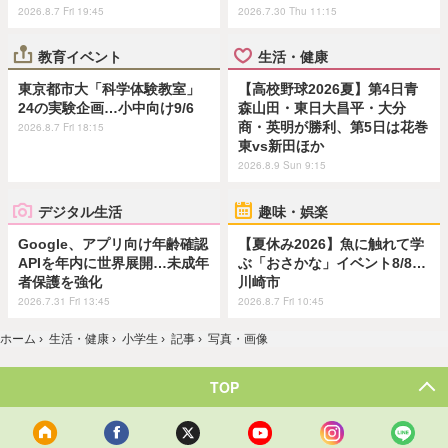
2026.8.7 Fri 19:45
2026.7.30 Thu 11:15
教育イベント
生活・健康
東京都市大「科学体験教室」
【高校野球2026夏】第4日青
24の実験企画…小中向け9/6
森山田・東日大昌平・大分
商・英明が勝利、第5日は花巻
2026.8.7 Fri 18:15
東vs新田ほか
2026.8.9 Sun 9:15
デジタル生活
趣味・娯楽
Google、アプリ向け年齢確認
【夏休み2026】魚に触れて学
APIを年内に世界展開…未成年
ぶ「おさかな」イベント8/8…
者保護を強化
川崎市
2026.7.31 Fri 13:45
2026.8.7 Fri 10:45
ホーム
›
生活・健康
›
小学生
›
記事
›
写真・画像
TOP