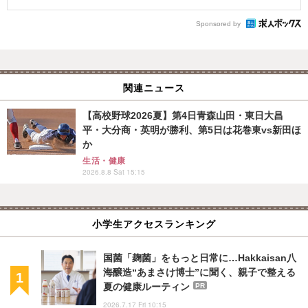
Sponsored by
関連ニュース
【高校野球2026夏】第4日青森山田・東日大昌
平・大分商・英明が勝利、第5日は花巻東vs新田ほ
か
生活・健康
2026.8.8 Sat 15:15
小学生アクセスランキング
国菌「麹菌」をもっと日常に…Hakkaisan八
海醸造“あまさけ博士”に聞く、親子で整える
夏の健康ルーティン
PR
2026.7.17 Fri 10:15