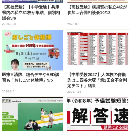
【高校受験】【中学受験】兵庫
【高校受験】横須賀の私立4校が
県内の私立31校が集結、個別相
参加…合同相談会10/12
談会9/6
2026.7.28
2026.8.5
医療✕消防、縫合デモやAED講
【中学受験2027】人気校の併願
習も「おしごと体験博」9/5
先は…四谷大塚「第2回合不合判
定テスト」結果
2026.8.6
2026.7.16