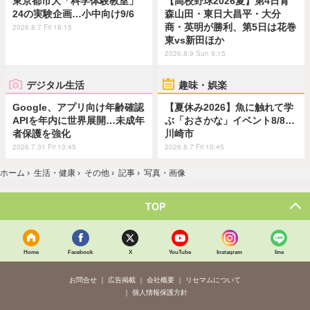
東京都市大「科学体験教室」
【高校野球2026夏】第4日青
24の実験企画…小中向け9/6
森山田・東日大昌平・大分
商・英明が勝利、第5日は花巻
2026.8.7 Fri 18:15
東vs新田ほか
2026.8.9 Sun 9:15
デジタル生活
趣味・娯楽
Google、アプリ向け年齢確認
【夏休み2026】魚に触れて学
APIを年内に世界展開…未成年
ぶ「おさかな」イベント8/8…
者保護を強化
川崎市
2026.7.31 Fri 13:45
2026.8.7 Fri 10:45
ホーム
›
生活・健康
›
その他
›
記事
›
写真・画像
TOP
Home
Facebook
X
YouTube
Instagram
line
お問合せ
広告掲載
会社概要
リセマムについて
個人情報保護方針