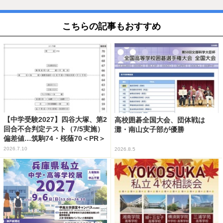
こちらの記事もおすすめ
【中学受験2027】四谷大塚、第2
高校囲碁全国大会、団体戦は
回合不合判定テスト（7/5実施）
灘・南山女子部が優勝
偏差値…筑駒74・桜蔭70＜PR＞
2026.7.10
2026.8.5