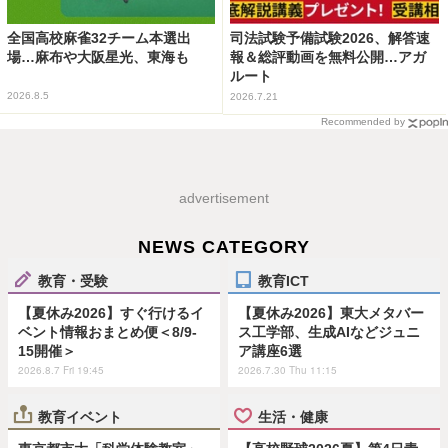
全国高校麻雀32チーム本選出
司法試験予備試験2026、解答速
場…麻布や大阪星光、東海も
報＆総評動画を無料公開…アガ
ルート
2026.8.5
2026.7.21
Recommended by
advertisement
NEWS CATEGORY
教育・受験
教育ICT
【夏休み2026】すぐ行けるイ
【夏休み2026】東大メタバー
ベント情報おまとめ便＜8/9-
ス工学部、生成AIなどジュニ
15開催＞
ア講座6選
2026.8.7 Fri 19:45
2026.7.30 Thu 11:15
教育イベント
生活・健康