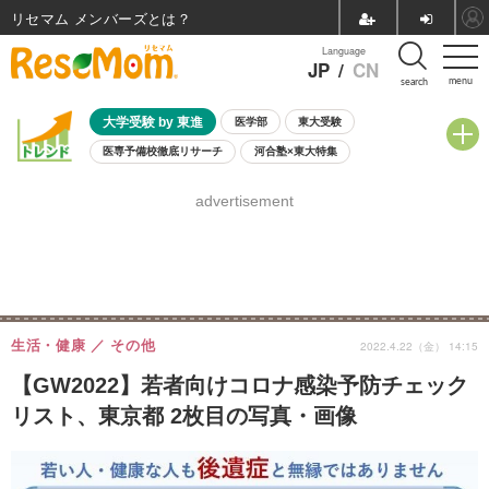
リセマム メンバーズ
Language
JP
/
CN
menu
search
大学受験 by 東進
医学部
東大受験
医専予備校徹底リサーチ
河合塾×東大特集
親子で考える大学選び
高校受験
中学受験
小学校受験
advertisement
共通テスト
夏休み
8月開催学校説明会・相談会
8月開催イベント・WS
全国公立高校 過去問
人気記事
自由研究教材（小学生向け）
自由研究教材（中学生向け）
ランキング
生活・健康
その他
2022.4.22（金） 14:15
【GW2022】若者向けコロナ感染予防チェック
リスト、東京都 2枚目の写真・画像