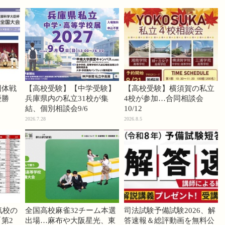
団体戦
【高校受験】【中学受験】
【高校受験】横須賀の私立
優勝
兵庫県内の私立31校が集
4校が参加…合同相談会
結、個別相談会9/6
10/12
2026.7.28
2026.8.5
気校の
全国高校麻雀32チーム本選
司法試験予備試験2026、解
第2
出場…麻布や大阪星光、東
答速報＆総評動画を無料公