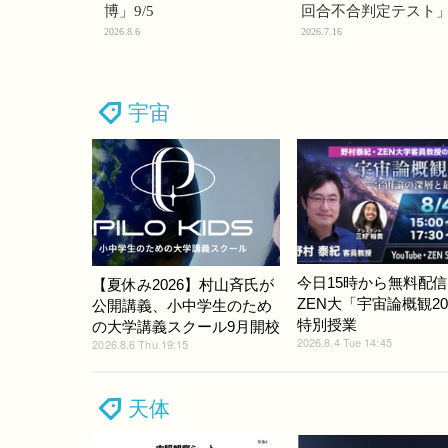
博」9/5
回合不合判定テスト
2026.8.6
2026.7.16
宇宙
今日15時から無料配
【夏休み2026】村山斉氏が
ZEN大「宇宙論概観20
公開講義、小中学生のため
特別授業
の大学講義スクール9月開校
2026.8.4 Tue 14:45
2026.8.6 Thu 19:15
天体