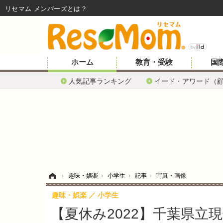
リセマム メンバーズ
ホーム
教育・受験
国
人気記事ランキング
イード・アワード（
ホーム
›
趣味・娯楽
›
小学生
›
記事
›
写真・画像
趣味・娯楽
小学生
【夏休み2022】千葉県立