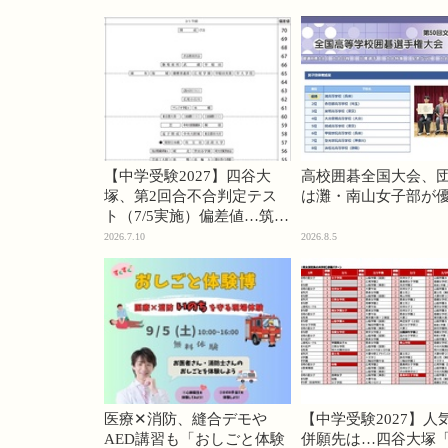
【中学受験2027】四谷大
高校囲碁全国大会、
塚、第2回合不合判定テス
は灘・南山女子部が
ト（7/5実施）偏差値…筑駒
74・桜蔭70＜PR＞
2026.7.10
2026.8.5
医療✕消防、縫合デモや
【中学受験2027】人
AED講習も「おしごと体験
併願先は…四谷大塚「