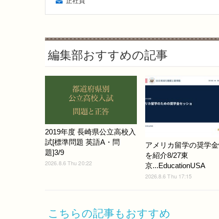
正社員
編集部おすすめの記事
2019年度 長崎県公立高校入
試[標準問題 英語A・問
アメリカ留学の奨学金
題]3/9
を紹介8/27東
2026.8.6 Thu 20:22
京...EducationUSA
2026.8.6 Thu 17:15
こちらの記事もおすすめ