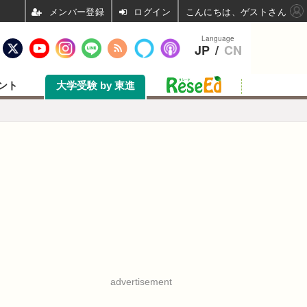
ログイン
こんにちは、ゲストさん
Language
JP
/
CN
ント
大学受験 by 東進
advertisement