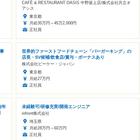
CAFÉ & RESTAURANT OASIS 中野坂上店/株式会社共立オ
アシス
東京都
月給35万円～45万2,000円
正社員
事
世界的ファーストフードチェーン「バーガーキング」の
店長・SV候補/飲食店/賞与・ボーナスあり
株式会社ビーケー・ジャパン
東京都
月給27万円
正社員
与年
未経験可/研修充実/開発エンジニア
能
infront株式会社
埼玉県
月給28万円～60万円
正社員