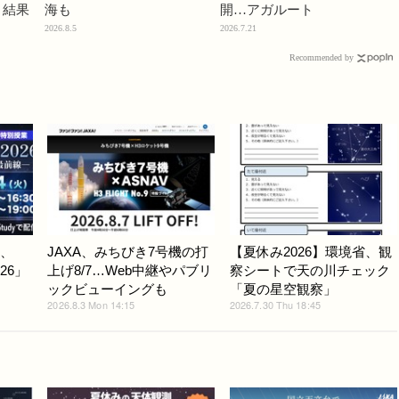
」結果
海も
開…アガルート
2026.8.5
2026.7.21
Recommended by
信、
JAXA、みちびき7号機の打
【夏休み2026】環境省、観
26」
上げ8/7…Web中継やパブリ
察シートで天の川チェック
ックビューイングも
「夏の星空観察」
2026.8.3 Mon 14:15
2026.7.30 Thu 18:45