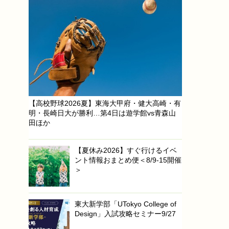
【高校野球2026夏】東海大甲府・健大高崎・有
明・長崎日大が勝利…第4日は遊学館vs青森山
田ほか
【夏休み2026】すぐ行けるイベ
ント情報おまとめ便＜8/9-15開催
＞
東大新学部「UTokyo College of
Design」入試攻略セミナー9/27