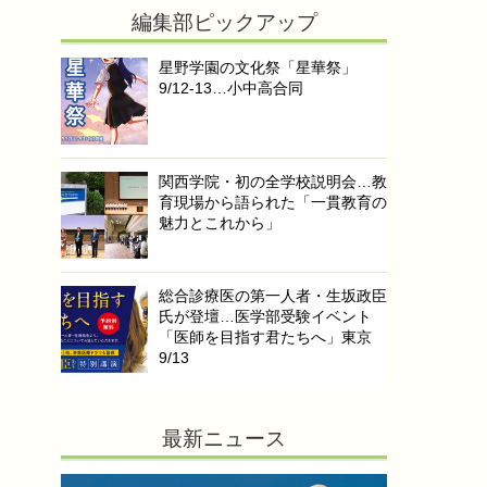
編集部ピックアップ
星野学園の文化祭「星華祭」
9/12-13…小中高合同
関西学院・初の全学校説明会…教
育現場から語られた「一貫教育の
魅力とこれから」
総合診療医の第一人者・生坂政臣
氏が登壇…医学部受験イベント
「医師を目指す君たちへ」東京
9/13
最新ニュース