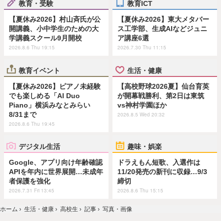
教育・受験
教育ICT
【夏休み2026】村山斉氏が公
【夏休み2026】東大メタバー
開講義、小中学生のための大
ス工学部、生成AIなどジュニ
学講義スクール9月開校
ア講座6選
2026.8.6 Thu 19:15
2026.7.30 Thu 11:15
教育イベント
生活・健康
【夏休み2026】ピアノ未経験
【高校野球2026夏】仙台育英
でも楽しめる「AI Duo
が開幕戦勝利、第2日は東筑
Piano」横浜みなとみらい
vs神村学園ほか
8/31まで
2026.8.5 Wed 20:32
2026.8.6 Thu 19:45
デジタル生活
趣味・娯楽
Google、アプリ向け年齢確認
ドラえもん短歌、入選作は
APIを年内に世界展開…未成年
11/20発売の新刊に収録…9/3
者保護を強化
締切
2026.7.31 Fri 13:45
2026.8.6 Thu 15:15
ホーム
›
生活・健康
›
高校生
›
記事
›
写真・画像