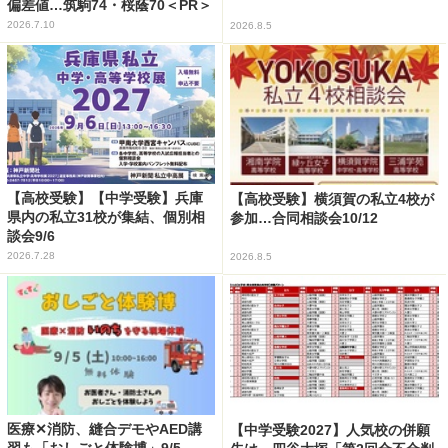
偏差値…筑駒74・桜蔭70＜PR＞
2026.7.10
2026.8.5
【高校受験】【中学受験】兵庫
【高校受験】横須賀の私立4校が
県内の私立31校が集結、個別相
参加…合同相談会10/12
談会9/6
2026.7.28
2026.8.5
医療✕消防、縫合デモやAED講
【中学受験2027】人気校の併願
習も「おしごと体験博」9/5