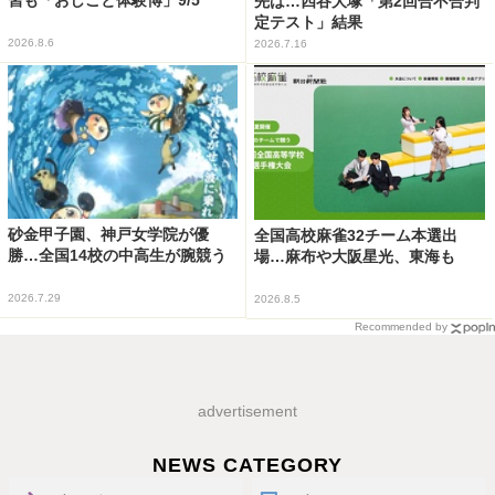
先は…四谷大塚「第2回合不合判
定テスト」結果
2026.8.6
2026.7.16
砂金甲子園、神戸女学院が優
全国高校麻雀32チーム本選出
勝…全国14校の中高生が腕競う
場…麻布や大阪星光、東海も
2026.7.29
2026.8.5
Recommended by
advertisement
NEWS CATEGORY