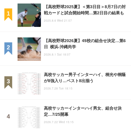
【高校野球2025夏】＜第3日目＞8月7日の対
戦カードと試合開始時間…第2日目の結果も
2025.8.6 Wed 21:07
【高校野球2026夏】49校の組合せ決定…第6
日 横浜-沖縄尚学
2026.8.1 Sat 18:07
高校サッカー男子インターハイ、桐光や桐蔭
が8強入り…ベスト8出揃う
2026.7.28 Tue 18:15
高校サッカーインターハイ男女、組合せ決
定…7/25開幕
2026.7.22 Wed 15:15