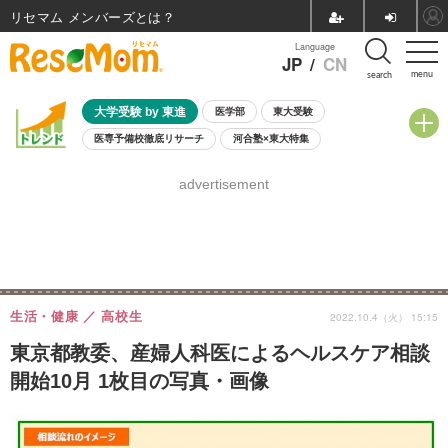
リセマム メンバーズ
Language
JP
/
CN
menu
search
大学受験 by 東進
医学部
東大受験
医専予備校徹底リサーチ
河合塾×東大特集
親子で考える大学選び
高校受験
中学受験
小学校受験
advertisement
共通テスト
夏休み
8月開催学校説明会・相談会
8月開催イベント・WS
全国公立高校 過去問
人気記事
自由研究教材（小学生向け）
自由研究教材（中学生向け）
ランキング
生活・健康
高校生
2022.10.4（火） 15:15
東京都教委、産婦人科医によるヘルスケア相談
開始10月 1枚目の写真・画像