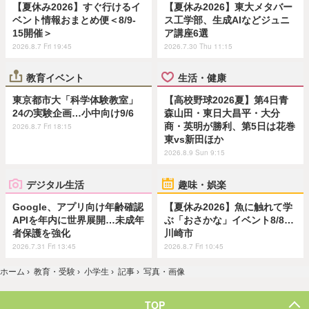
【夏休み2026】すぐ行けるイ
【夏休み2026】東大メタバー
ベント情報おまとめ便＜8/9-
ス工学部、生成AIなどジュニ
15開催＞
ア講座6選
2026.8.7 Fri 19:45
2026.7.30 Thu 11:15
教育イベント
生活・健康
東京都市大「科学体験教室」
【高校野球2026夏】第4日青
24の実験企画…小中向け9/6
森山田・東日大昌平・大分
商・英明が勝利、第5日は花巻
2026.8.7 Fri 18:15
東vs新田ほか
2026.8.9 Sun 9:15
デジタル生活
趣味・娯楽
Google、アプリ向け年齢確認
【夏休み2026】魚に触れて学
APIを年内に世界展開…未成年
ぶ「おさかな」イベント8/8…
者保護を強化
川崎市
2026.7.31 Fri 13:45
2026.8.7 Fri 10:45
ホーム
›
教育・受験
›
小学生
›
記事
›
写真・画像
TOP