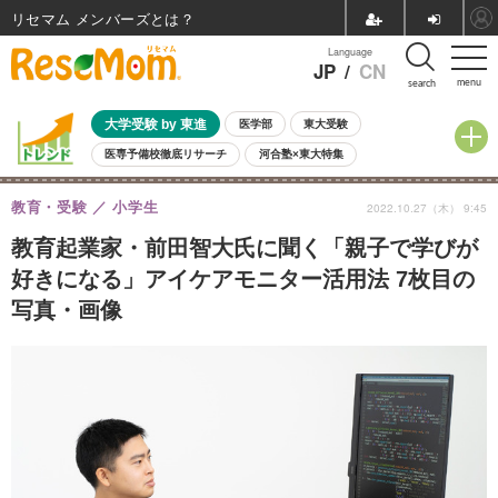
リセマム メンバーズ
Language
JP
/
CN
menu
search
大学受験 by 東進
医学部
東大受験
医専予備校徹底リサーチ
河合塾×東大特集
親子で考える大学選び
高校受験
中学受験
小学校受験
教育・受験
小学生
2022.10.27（木） 9:45
共通テスト
夏休み
8月開催学校説明会・相談会
8月開催イベント・WS
全国公立高校 過去問
人気記事
教育起業家・前田智大氏に聞く「親子で学びが
自由研究教材（小学生向け）
自由研究教材（中学生向け）
ランキング
好きになる」アイケアモニター活用法 7枚目の
写真・画像