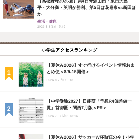
【高校野球2026夏】第4日青森山田・東日大昌
平・大分商・英明が勝利、第5日は花巻東vs新田ほ
か
生活・健康
2026.8.8 Sat 15:15
小学生アクセスランキング
【夏休み2026】すぐ行けるイベント情報おま
とめ便＜8/9-15開催＞
2026.8.7 Fri 19:45
【中学受験2027】日能研「予想R4偏差値一
覧」首都圏・関西7月版＜PR＞
2026.7.27 Mon 13:46
【夏休み2026】サッカーW杯熱狂の今！小学