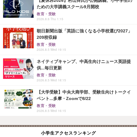
【夏休み2026】村山斉氏が公開講義、小中学生の
ための大学講義スクール9月開校
教育・受験
2026.8.6 Thu 1:15
朝日新聞出版「英語に強くなる小学校選び2027」
209校収録
教育・受験
2026.8.5 Wed 19:15
ネイティブキャンプ、中高生向けニュース英語提
供...毎日更新
教育・受験
2026.8.5 Wed 18:15
【大学受験】中央大商学部、受験生向けトークイ
ベント...多摩・Zoomで8/22
教育・受験
2026.8.5 Wed 16:15
小学生アクセスランキング