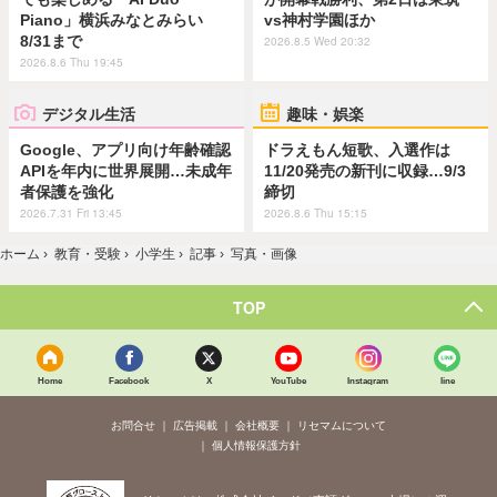
Piano」横浜みなとみらい
vs神村学園ほか
8/31まで
2026.8.5 Wed 20:32
2026.8.6 Thu 19:45
デジタル生活
趣味・娯楽
Google、アプリ向け年齢確認
ドラえもん短歌、入選作は
APIを年内に世界展開…未成年
11/20発売の新刊に収録…9/3
者保護を強化
締切
2026.7.31 Fri 13:45
2026.8.6 Thu 15:15
ホーム
›
教育・受験
›
小学生
›
記事
›
写真・画像
TOP
Home
Facebook
X
YouTube
Instagram
line
お問合せ
広告掲載
会社概要
リセマムについて
個人情報保護方針