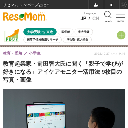
リセマム メンバーズ
Language
JP
/
CN
menu
search
大学受験 by 東進
医学部
東大受験
医専予備校徹底リサーチ
河合塾×東大特集
親子で考える大学選び
高校受験
中学受験
小学校受験
教育・受験
小学生
2022.10.27（木） 9:45
共通テスト
夏休み
8月開催学校説明会・相談会
8月開催イベント・WS
全国公立高校 過去問
人気記事
教育起業家・前田智大氏に聞く「親子で学びが
自由研究教材（小学生向け）
自由研究教材（中学生向け）
ランキング
好きになる」アイケアモニター活用法 9枚目の
写真・画像