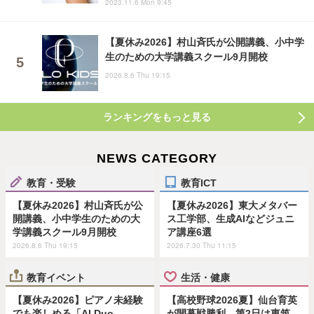
2023.11.6 Mon 9:45
【夏休み2026】村山斉氏が公開講義、小中学
生のための大学講義スクール9月開校
2026.8.6 Thu 19:15
ランキングをもっと見る
NEWS CATEGORY
教育・受験
教育ICT
【夏休み2026】村山斉氏が公
【夏休み2026】東大メタバー
開講義、小中学生のための大
ス工学部、生成AIなどジュニ
学講義スクール9月開校
ア講座6選
2026.8.6 Thu 19:15
2026.7.30 Thu 11:15
教育イベント
生活・健康
【夏休み2026】ピアノ未経験
【高校野球2026夏】仙台育英
でも楽しめる「AI Duo
が開幕戦勝利、第2日は東筑