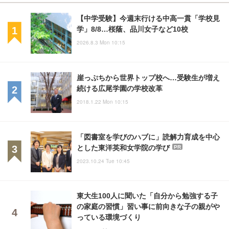
【中学受験】今週末行ける中高一貫「学校見
学」8/8…桜蔭、品川女子など10校
2026.8.3 Mon 10:15
崖っぷちから世界トップ校へ…受験生が増え
続ける広尾学園の学校改革
2018.1.22 Mon 10:15
「図書室を学びのハブに」読解力育成を中心
とした東洋英和女学院の学び
PR
2023.10.24 Tue 10:45
東大生100人に聞いた「自分から勉強する子
の家庭の習慣」習い事に前向きな子の親がや
っている環境づくり