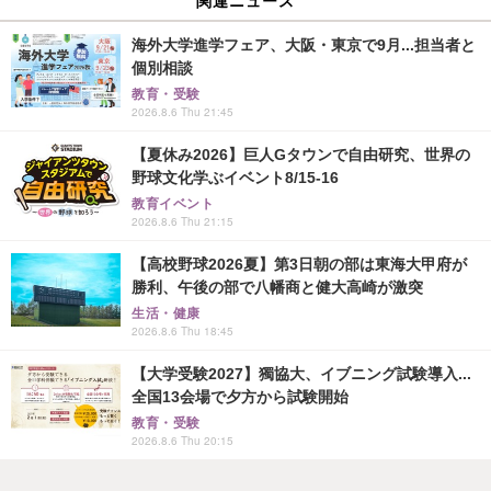
関連ニュース
海外大学進学フェア、大阪・東京で9月...担当者と
個別相談
教育・受験
2026.8.6 Thu 21:45
【夏休み2026】巨人Gタウンで自由研究、世界の
野球文化学ぶイベント8/15-16
教育イベント
2026.8.6 Thu 21:15
【高校野球2026夏】第3日朝の部は東海大甲府が
勝利、午後の部で八幡商と健大高崎が激突
生活・健康
2026.8.6 Thu 18:45
【大学受験2027】獨協大、イブニング試験導入...
全国13会場で夕方から試験開始
教育・受験
2026.8.6 Thu 20:15