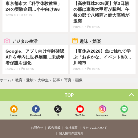
東京都市大「科学体験教室」
【高校野球2026夏】第3日朝
24の実験企画…小中向け9/6
の部は東海大甲府が勝利、午
後の部で八幡商と健大高崎が
2026.8.7 Fri 18:15
激突
2026.8.7 Fri 12:45
デジタル生活
趣味・娯楽
Google、アプリ向け年齢確認
【夏休み2026】魚に触れて学
APIを年内に世界展開…未成年
ぶ「おさかな」イベント8/8…
者保護を強化
川崎市
2026.7.31 Fri 13:45
2026.8.7 Fri 10:45
ホーム
›
教育・受験
›
大学生
›
記事
›
写真・画像
TOP
Home
Facebook
X
YouTube
Instagram
line
お問合せ
広告掲載
会社概要
リセマムについて
個人情報保護方針