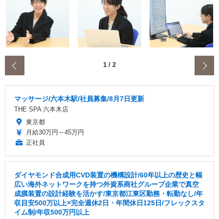
‹
1
/
2
マッサージ/六本木駅/社員募集/8月7日更新
THE SPA 六本木店
東京都
月給30万円～45万円
正社員
ダイヤモンド合成用CVD装置の機構設計/60年以上の歴史と幅
広い海外ネットワークを持つ外資系商社グループ企業で真空
成膜装置の設計経験を活かす/東京都江東区勤務・転勤なし/年
収目安500万以上×完全週休2日・年間休日125日/フレックスタ
イム制/年収500万円以上