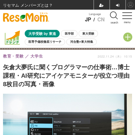
リセマム メンバーズ
Language
JP
/
CN
menu
search
大学受験 by 東進
医学部
東大受験
医専予備校徹底リサーチ
河合塾×東大特集
親子で考える大学選び
高校受験
中学受験
小学校受験
教育・受験
大学生
2022.11.24（木） 10:15
共通テスト
夏休み
8月開催学校説明会・相談会
8月開催イベント・WS
全国公立高校 過去問
人気記事
矢倉大夢氏に聞くプログラマーの仕事術…博士
自由研究教材（小学生向け）
自由研究教材（中学生向け）
ランキング
課程・AI研究にアイケアモニターが役立つ理由
8枚目の写真・画像