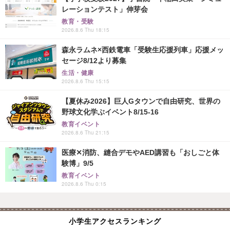
レーションテスト」伸芽会
教育・受験
2026.8.6 Thu 18:15
森永ラムネ×西鉄電車「受験生応援列車」応援メッ
セージ8/12より募集
生活・健康
2026.8.6 Thu 15:15
【夏休み2026】巨人Gタウンで自由研究、世界の
野球文化学ぶイベント8/15-16
教育イベント
2026.8.6 Thu 21:15
医療✕消防、縫合デモやAED講習も「おしごと体
験博」9/5
教育イベント
2026.8.6 Thu 0:15
小学生アクセスランキング