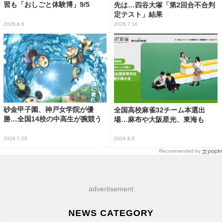
習も「おしごと体験博」9/5
先は…四谷大塚「第2回合不合判
定テスト」結果
2026.8.6
2026.7.16
砂金甲子園、神戸女学院が優
全国高校麻雀32チーム本選出
勝…全国14校の中高生が腕競う
場…麻布や大阪星光、東海も
2026.7.29
2026.8.5
Recommended by
advertisement
NEWS CATEGORY