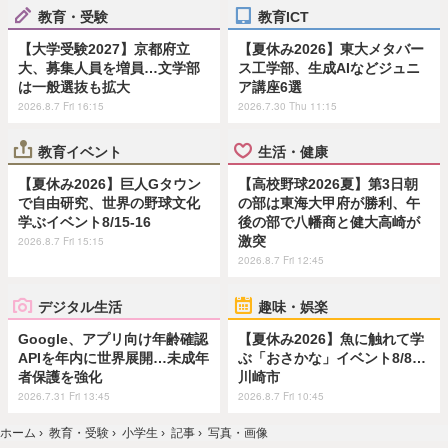
教育・受験
教育ICT
【大学受験2027】京都府立
【夏休み2026】東大メタバー
大、募集人員を増員…文学部
ス工学部、生成AIなどジュニ
は一般選抜も拡大
ア講座6選
2026.8.7 Fri 16:15
2026.7.30 Thu 11:15
教育イベント
生活・健康
【夏休み2026】巨人Gタウン
【高校野球2026夏】第3日朝
で自由研究、世界の野球文化
の部は東海大甲府が勝利、午
学ぶイベント8/15-16
後の部で八幡商と健大高崎が
激突
2026.8.7 Fri 15:15
2026.8.7 Fri 12:45
デジタル生活
趣味・娯楽
Google、アプリ向け年齢確認
【夏休み2026】魚に触れて学
APIを年内に世界展開…未成年
ぶ「おさかな」イベント8/8…
者保護を強化
川崎市
2026.7.31 Fri 13:45
2026.8.7 Fri 10:45
ホーム
›
教育・受験
›
小学生
›
記事
›
写真・画像