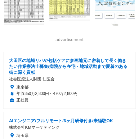
advertisement
大田区の地域リハや包括ケアに参画地元に密着して長く働き
たい作業療法士募集/病院から在宅・地域活動まで愛着のある
街に深く貢献
社会医療法人財団 仁医会
東京都
年収350万2,800円～470万2,800円
正社員
AIエンジニア/フルリモート/6ヶ月研修付き/未経験OK
株式会社KMマーケティング
埼玉県