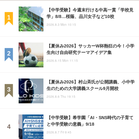
【中学受験】今週末行ける中高一貫「学校見
学」8/8…桜蔭、品川女子など10校
2026.8.3 Mon 10:15
【夏休み2026】サッカーW杯熱狂の今！小学
生向け自由研究テーマアイデア集
2026.6.15 Mon 11:15
【夏休み2026】村山斉氏が公開講義、小中学
生のための大学講義スクール9月開校
2026.8.6 Thu 19:15
【中学受験】希学園「AI・SNS時代の子育て
と中学受験の意義」9/18
2026.8.7 Fri 9:45