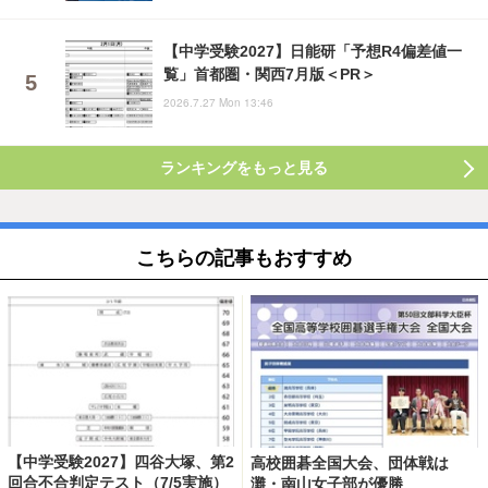
【中学受験2027】日能研「予想R4偏差値一
覧」首都圏・関西7月版＜PR＞
2026.7.27 Mon 13:46
ランキングをもっと見る
こちらの記事もおすすめ
【中学受験2027】四谷大塚、第2
高校囲碁全国大会、団体戦は
回合不合判定テスト（7/5実施）
灘・南山女子部が優勝