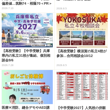
偏差値…筑駒74・桜蔭70＜PR＞
2026.7.10
2026.8.5
【高校受験】【中学受験】兵庫
【高校受験】横須賀の私立4校が
県内の私立31校が集結、個別相
参加…合同相談会10/12
談会9/6
2026.7.28
2026.8.5
医療✕消防、縫合デモやAED講
【中学受験2027】人気校の併願