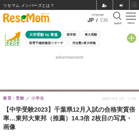
リセマム メンバーズ
Language
JP
/
CN
menu
search
大学受験 by 東進
医学部
東大受験
医専予備校徹底リサーチ
河合塾×東大特集
親子で考える大学選び
高校受験
中学受験
小学校受験
advertisement
共通テスト
夏休み
8月開催学校説明会・相談会
8月開催イベント・WS
全国公立高校 過去問
人気記事
自由研究教材（小学生向け）
自由研究教材（中学生向け）
ランキング
教育・受験
小学生
2022.12.8（木） 11:45
【中学受験2023】千葉県12月入試の合格実質倍
率…東邦大東邦（推薦）14.3倍 2枚目の写真・
画像