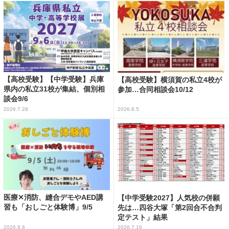
【高校受験】【中学受験】兵庫
【高校受験】横須賀の私立4校が
県内の私立31校が集結、個別相
参加…合同相談会10/12
談会9/6
2026.7.28
2026.8.5
医療✕消防、縫合デモやAED講
【中学受験2027】人気校の併願
習も「おしごと体験博」9/5
先は…四谷大塚「第2回合不合判
定テスト」結果
2026.8.6
2026.7.16