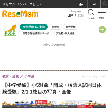
リセマム メンバーズ
Language
JP
/
CN
menu
search
大学受験 by 東進
医学部
東大受験
医専予備校徹底リサーチ
河合塾×東大特集
親子で考える大学選び
高校受験
中学受験
小学校受験
advertisement
共通テスト
夏休み
8月開催学校説明会・相談会
8月開催イベント・WS
全国公立高校 過去問
人気記事
自由研究教材（小学生向け）
自由研究教材（中学生向け）
ランキング
教育・受験
小学生
2023.1.5（木） 13:45
【中学受験】小5対象「開成・桜蔭入試同日体
験受験」2/1 1枚目の写真・画像