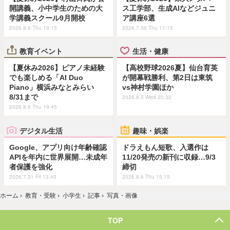
開講義、小中学生のための大
ス工学部、生成AIなどジュニ
学講義スクール9月開校
ア講座6選
2026.8.6 Thu 19:15
2026.7.30 Thu 11:15
教育イベント
生活・健康
【夏休み2026】ピアノ未経験
【高校野球2026夏】仙台育英
でも楽しめる「AI Duo
が開幕戦勝利、第2日は東筑
Piano」横浜みなとみらい
vs神村学園ほか
8/31まで
2026.8.5 Wed 20:32
2026.8.6 Thu 19:45
デジタル生活
趣味・娯楽
Google、アプリ向け年齢確認
ドラえもん短歌、入選作は
APIを年内に世界展開…未成年
11/20発売の新刊に収録…9/3
者保護を強化
締切
2026.7.31 Fri 13:45
2026.8.6 Thu 15:15
ホーム
›
教育・受験
›
小学生
›
記事
›
写真・画像
TOP