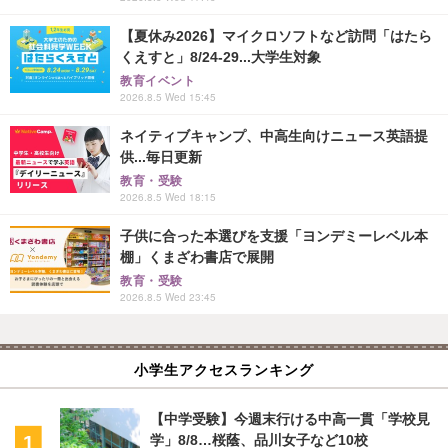
【夏休み2026】マイクロソフトなど訪問「はたら
くえすと」8/24-29...大学生対象
教育イベント
2026.8.5 Wed 15:45
ネイティブキャンプ、中高生向けニュース英語提
供...毎日更新
教育・受験
2026.8.5 Wed 18:15
子供に合った本選びを支援「ヨンデミーレベル本
棚」くまざわ書店で展開
教育・受験
2026.8.5 Wed 23:45
小学生アクセスランキング
【中学受験】今週末行ける中高一貫「学校見
学」8/8…桜蔭、品川女子など10校