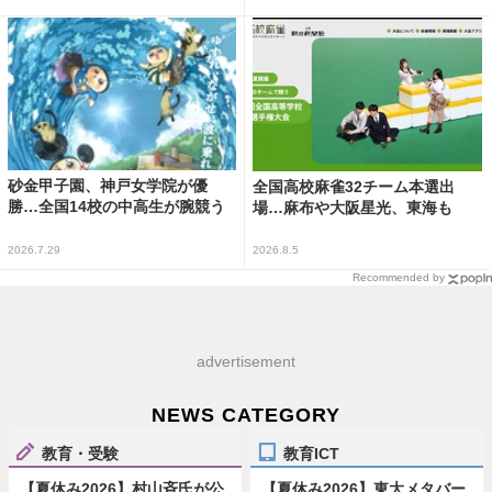
砂金甲子園、神戸女学院が優
全国高校麻雀32チーム本選出
勝…全国14校の中高生が腕競う
場…麻布や大阪星光、東海も
2026.7.29
2026.8.5
Recommended by
advertisement
NEWS CATEGORY
教育・受験
教育ICT
【夏休み2026】村山斉氏が公
【夏休み2026】東大メタバー