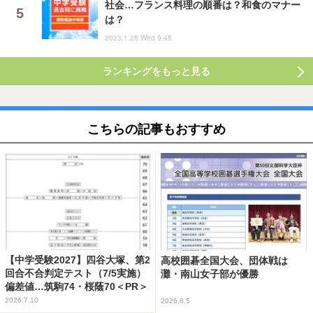
社会…フランス料理の順番は？和食のマナー
は？
2023.1.25 Wed 9:45
ランキングをもっと見る
こちらの記事もおすすめ
【中学受験2027】四谷大塚、第2
高校囲碁全国大会、団体戦は
回合不合判定テスト（7/5実施）
灘・南山女子部が優勝
偏差値…筑駒74・桜蔭70＜PR＞
2026.7.10
2026.8.5