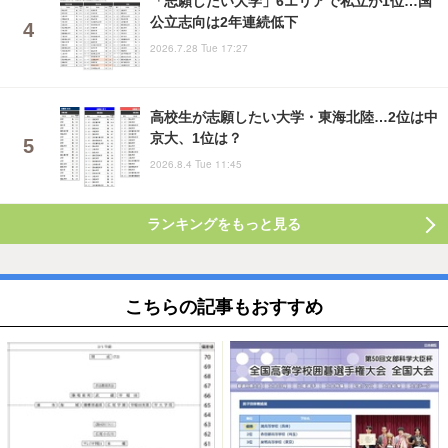
「志願したい大学」6エリアで私立が1位…国
公立志向は2年連続低下
2026.7.28 Tue 17:27
高校生が志願したい大学・東海北陸…2位は中
京大、1位は？
2026.8.4 Tue 11:45
ランキングをもっと見る
こちらの記事もおすすめ