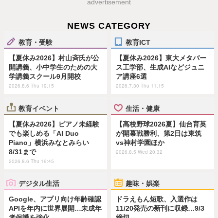
advertisement
NEWS CATEGORY
教育・受験
教育ICT
【夏休み2026】村山斉氏が公
【夏休み2026】東大メタバー
開講義、小中学生のための大
ス工学部、生成AIなどジュニ
学講義スクール9月開校
ア講座6選
2026.8.6 Thu 19:15
2026.7.30 Thu 11:15
教育イベント
生活・健康
【夏休み2026】ピアノ未経験
【高校野球2026夏】仙台育英
でも楽しめる「AI Duo
が開幕戦勝利、第2日は東筑
Piano」横浜みなとみらい
vs神村学園ほか
8/31まで
2026.8.5 Wed 20:32
2026.8.6 Thu 19:45
デジタル生活
趣味・娯楽
Google、アプリ向け年齢確認
ドラえもん短歌、入選作は
APIを年内に世界展開…未成年
11/20発売の新刊に収録…9/3
者保護を強化
締切