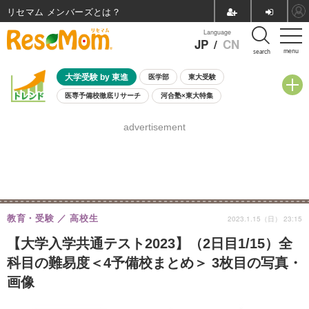
リセマム メンバーズ
Language
JP
/
CN
menu
search
大学受験 by 東進
医学部
東大受験
医専予備校徹底リサーチ
河合塾×東大特集
親子で考える大学選び
高校受験
中学受験
小学校受験
advertisement
共通テスト
夏休み
8月開催学校説明会・相談会
8月開催イベント・WS
全国公立高校 過去問
人気記事
自由研究教材（小学生向け）
自由研究教材（中学生向け）
ランキング
教育・受験
高校生
2023.1.15（日） 23:15
【大学入学共通テスト2023】（2日目1/15）全
科目の難易度＜4予備校まとめ＞ 3枚目の写真・
画像