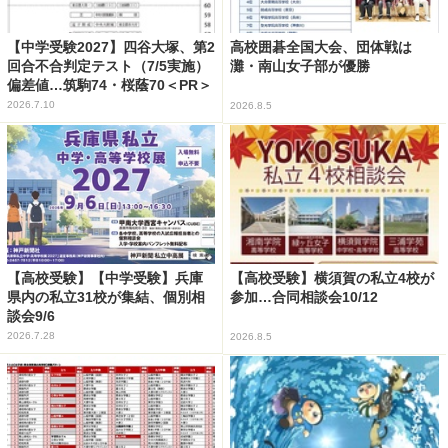
【中学受験2027】四谷大塚、第2
高校囲碁全国大会、団体戦は
回合不合判定テスト（7/5実施）
灘・南山女子部が優勝
偏差値…筑駒74・桜蔭70＜PR＞
2026.7.10
2026.8.5
【高校受験】【中学受験】兵庫
【高校受験】横須賀の私立4校が
県内の私立31校が集結、個別相
参加…合同相談会10/12
談会9/6
2026.7.28
2026.8.5