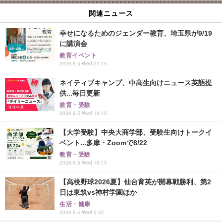
関連ニュース
幸せになるためのジェンダー教育、埼玉県が9/19
に講演会
教育イベント
2026.8.5 Wed 23:15
ネイティブキャンプ、中高生向けニュース英語提
供...毎日更新
教育・受験
2026.8.5 Wed 18:15
【大学受験】中央大商学部、受験生向けトークイ
ベント...多摩・Zoomで8/22
教育・受験
2026.8.5 Wed 16:15
【高校野球2026夏】仙台育英が開幕戦勝利、第2
日は東筑vs神村学園ほか
生活・健康
2026.8.5 Wed 2:32