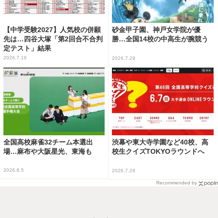
【中学受験2027】人気校の併願
砂金甲子園、神戸女学院が優
先は…四谷大塚「第2回合不合判
勝…全国14校の中高生が腕競う
定テスト」結果
2026.7.16
2026.7.29
全国高校麻雀32チーム本選出
渋幕や東大寺学園など40校、高
場…麻布や大阪星光、東海も
校生クイズTOKYOラウンドへ
2026.8.5
2026.7.29
Recommended by