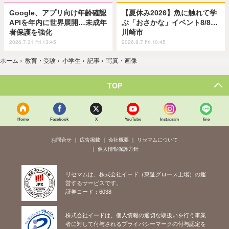
Google、アプリ向け年齢確認
【夏休み2026】魚に触れて学
APIを年内に世界展開…未成年
ぶ「おさかな」イベント8/8…
者保護を強化
川崎市
2026.7.31 Fri 13:45
2026.8.7 Fri 10:45
ホーム
›
教育・受験
›
小学生
›
記事
›
写真・画像
TOP
Home
Facebook
X
YouTube
Instagram
line
お問合せ
広告掲載
会社概要
リセマムについて
個人情報保護方針
リセマムは、株式会社イード（東証グロース上場）の運
営するサービスです。
証券コード：6038
株式会社イードは、個人情報の適切な取扱いを行う事業
者に対して付与されるプライバシーマークの付与認定を