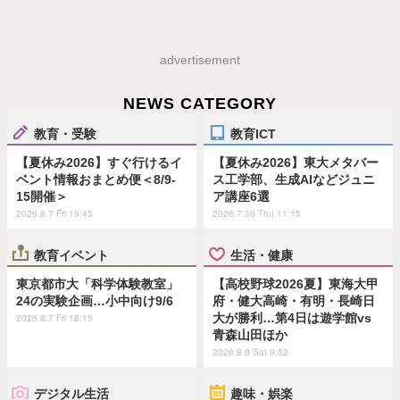
advertisement
NEWS CATEGORY
教育・受験
教育ICT
【夏休み2026】すぐ行けるイ
【夏休み2026】東大メタバー
ベント情報おまとめ便＜8/9-
ス工学部、生成AIなどジュニ
15開催＞
ア講座6選
2026.8.7 Fri 19:45
2026.7.30 Thu 11:15
教育イベント
生活・健康
東京都市大「科学体験教室」
【高校野球2026夏】東海大甲
24の実験企画…小中向け9/6
府・健大高崎・有明・長崎日
大が勝利…第4日は遊学館vs
2026.8.7 Fri 18:15
青森山田ほか
2026.8.8 Sat 9:52
デジタル生活
趣味・娯楽