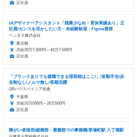
正社員
UIデザイナーアシスタント「残業少なめ・育休実績あり」正
社員/センスを活かしたい方・未経験歓迎・Figma習得
ベンタス株式会社
東京都
月給30万7,500円～44万7,500円
正社員
「ブランクありでも復職できる理容師はここ!」/皆勤手当/歩
合制なし/ノルマ無し/長期活躍
QBハウスベイシア佐倉
千葉県
月給25万500円～26万500円
正社員
障がい者採用/総務部・業務部での事務職/茅場町駅 八丁堀駅
日東富士製粉株式会社