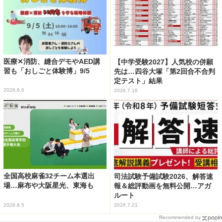
医療✕消防、縫合デモやAED講
【中学受験2027】人気校の併願
習も「おしごと体験博」9/5
先は…四谷大塚「第2回合不合判
定テスト」結果
2026.8.6
2026.7.16
全国高校麻雀32チーム本選出
司法試験予備試験2026、解答速
場…麻布や大阪星光、東海も
報＆総評動画を無料公開…アガ
ルート
2026.8.5
2026.7.21
Recommended by