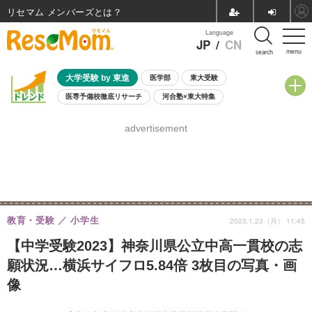
リセマム メンバーズ
Language
JP
/
CN
menu
search
大学受験 by 東進
医学部
東大受験
医専予備校徹底リサーチ
河合塾×東大特集
親子で考える大学選び
高校受験
中学受験
小学校受験
advertisement
共通テスト
夏休み
8月開催学校説明会・相談会
8月開催イベント・WS
全国公立高校 過去問
人気記事
自由研究教材（小学生向け）
自由研究教材（中学生向け）
ランキング
教育・受験
小学生
2023.1.23（月） 11:45
【中学受験2023】神奈川県公立中高一貫校の志
願状況…横浜サイフロ5.84倍 3枚目の写真・画
像