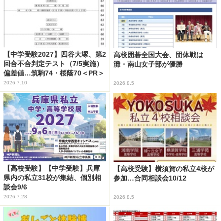
【中学受験2027】四谷大塚、第2
高校囲碁全国大会、団体戦は
回合不合判定テスト（7/5実施）
灘・南山女子部が優勝
偏差値…筑駒74・桜蔭70＜PR＞
2026.7.10
2026.8.5
【高校受験】【中学受験】兵庫
【高校受験】横須賀の私立4校が
県内の私立31校が集結、個別相
参加…合同相談会10/12
談会9/6
2026.7.28
2026.8.5