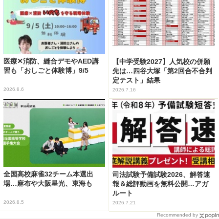
医療✕消防、縫合デモやAED講
【中学受験2027】人気校の併願
習も「おしごと体験博」9/5
先は…四谷大塚「第2回合不合判
定テスト」結果
2026.8.6
2026.7.16
全国高校麻雀32チーム本選出
司法試験予備試験2026、解答速
場…麻布や大阪星光、東海も
報＆総評動画を無料公開…アガ
ルート
2026.8.5
2026.7.21
Recommended by