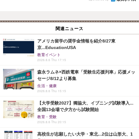
関連ニュース
アメリカ留学の奨学金情報を紹介8/27東
京...EducationUSA
教育イベント
2026.8.6 Thu 17:15
森永ラムネ×西鉄電車「受験生応援列車」応援メッ
セージ8/12より募集
生活・健康
2026.8.6 Thu 15:15
【大学受験2027】獨協大、イブニング試験導入...
全国13会場で夕方から試験開始
教育・受験
2026.8.6 Thu 20:15
高校生が志願したい大学・東北...2位は山形大、1