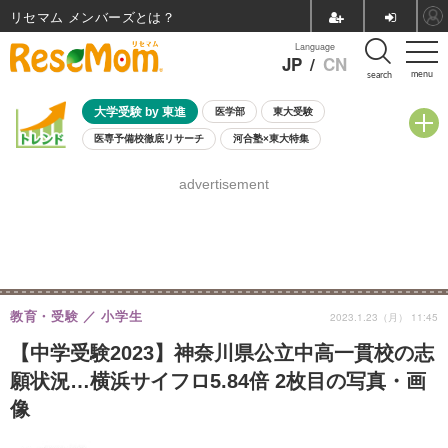
リセマム メンバーズ
Language
JP
/
CN
menu
search
大学受験 by 東進
医学部
東大受験
医専予備校徹底リサーチ
河合塾×東大特集
親子で考える大学選び
高校受験
中学受験
小学校受験
advertisement
共通テスト
夏休み
8月開催学校説明会・相談会
8月開催イベント・WS
全国公立高校 過去問
人気記事
自由研究教材（小学生向け）
自由研究教材（中学生向け）
ランキング
教育・受験
小学生
2023.1.23（月） 11:45
【中学受験2023】神奈川県公立中高一貫校の志
願状況…横浜サイフロ5.84倍 2枚目の写真・画
像