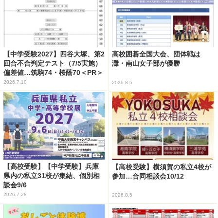
【中学受験2027】四谷大塚、第2
高校囲碁全国大会、団体戦は
回合不合判定テスト（7/5実施）
灘・南山女子部が優勝
偏差値…筑駒74・桜蔭70＜PR＞
2026.7.10
2026.8.5
【高校受験】【中学受験】兵庫
【高校受験】横須賀の私立4校が
県内の私立31校が集結、個別相
参加…合同相談会10/12
談会9/6
2026.7.28
2026.8.5