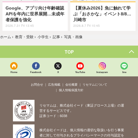
Google、アプリ向け年齢確認
【夏休み2026】魚に触れて学
APIを年内に世界展開…未成年
ぶ「おさかな」イベント8/8…
者保護を強化
川崎市
2026.7.31 Fri 13:45
2026.8.7 Fri 10:45
ホーム
›
教育・受験
›
小学生
›
記事
›
写真・画像
TOP
Home
Facebook
X
YouTube
Instagram
line
お問合せ
広告掲載
会社概要
リセマムについて
個人情報保護方針
リセマムは、株式会社イード（東証グロース上場）の運
営するサービスです。
証券コード：6038
株式会社イードは、個人情報の適切な取扱いを行う事業
者に対して付与されるプライバシーマークの付与認定を