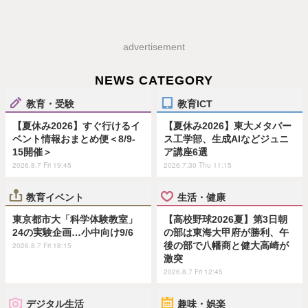
advertisement
NEWS CATEGORY
教育・受験
教育ICT
【夏休み2026】すぐ行けるイ
【夏休み2026】東大メタバー
ベント情報おまとめ便＜8/9-
ス工学部、生成AIなどジュニ
15開催＞
ア講座6選
2026.8.7 Fri 19:45
2026.7.30 Thu 11:15
教育イベント
生活・健康
東京都市大「科学体験教室」
【高校野球2026夏】第3日朝
24の実験企画…小中向け9/6
の部は東海大甲府が勝利、午
後の部で八幡商と健大高崎が
2026.8.7 Fri 18:15
激突
2026.8.7 Fri 12:45
デジタル生活
趣味・娯楽