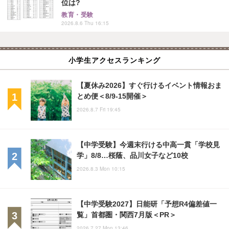
位は?
教育・受験
2026.8.6 Thu 16:15
小学生アクセスランキング
【夏休み2026】すぐ行けるイベント情報おま
とめ便＜8/9-15開催＞
2026.8.7 Fri 19:45
【中学受験】今週末行ける中高一貫「学校見
学」8/8…桜蔭、品川女子など10校
2026.8.3 Mon 10:15
【中学受験2027】日能研「予想R4偏差値一
覧」首都圏・関西7月版＜PR＞
2026.7.27 Mon 13:46