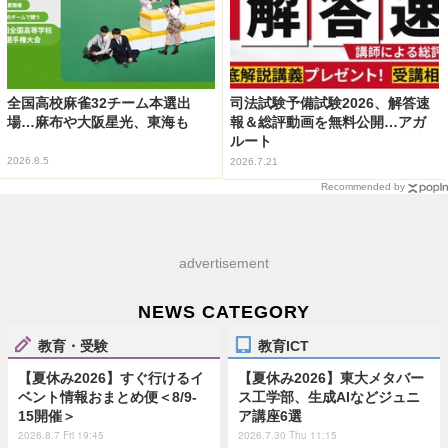
全国高校麻雀32チーム本選出
司法試験予備試験2026、解答速
場…麻布や大阪星光、東海も
報＆総評動画を無料公開…アガ
ルート
2026.8.5
2026.7.21
Recommended by
advertisement
NEWS CATEGORY
教育・受験
教育ICT
【夏休み2026】すぐ行けるイ
【夏休み2026】東大メタバー
ベント情報おまとめ便＜8/9-
ス工学部、生成AIなどジュニ
15開催＞
ア講座6選
2026.8.7 Fri 19:45
2026.7.30 Thu 11:15