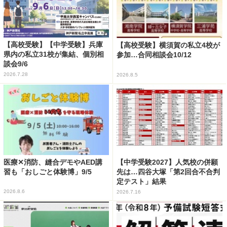
【高校受験】【中学受験】兵庫
【高校受験】横須賀の私立4校が
県内の私立31校が集結、個別相
参加…合同相談会10/12
談会9/6
2026.7.28
2026.8.5
医療✕消防、縫合デモやAED講
【中学受験2027】人気校の併願
習も「おしごと体験博」9/5
先は…四谷大塚「第2回合不合判
定テスト」結果
2026.8.6
2026.7.16