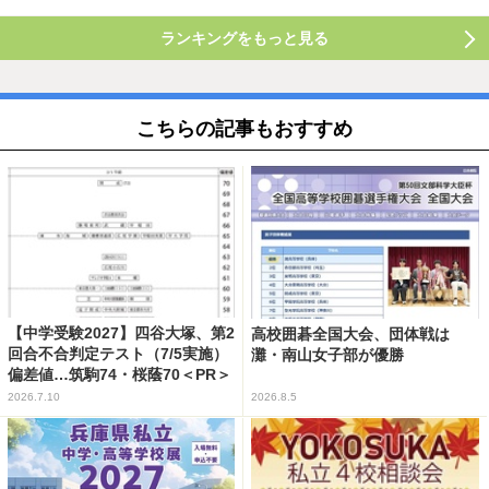
ランキングをもっと見る
こちらの記事もおすすめ
【中学受験2027】四谷大塚、第2
高校囲碁全国大会、団体戦は
回合不合判定テスト（7/5実施）
灘・南山女子部が優勝
偏差値…筑駒74・桜蔭70＜PR＞
2026.7.10
2026.8.5