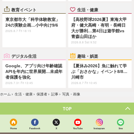
教育イベント
生活・健康
東京都市大「科学体験教室」
【高校野球2026夏】東海大甲
24の実験企画…小中向け9/6
府・健大高崎・有明・長崎日
大が勝利…第4日は遊学館vs
2026.8.7 Fri 18:15
青森山田ほか
2026.8.8 Sat 9:52
デジタル生活
趣味・娯楽
Google、アプリ向け年齢確認
【夏休み2026】魚に触れて学
APIを年内に世界展開…未成年
ぶ「おさかな」イベント8/8…
者保護を強化
川崎市
2026.7.31 Fri 13:45
2026.8.7 Fri 10:45
ホーム
›
生活・健康
›
保護者
›
記事
›
写真・画像
TOP
Home
Facebook
X
YouTube
Instagram
line