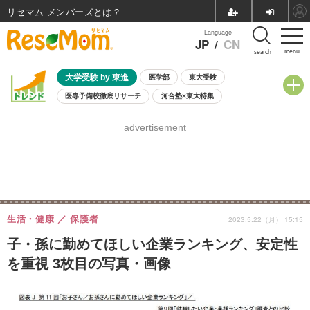
リセマム メンバーズ
Language
JP
/
CN
menu
search
大学受験 by 東進
医学部
東大受験
医専予備校徹底リサーチ
河合塾×東大特集
親子で考える大学選び
高校受験
中学受験
小学校受験
advertisement
共通テスト
夏休み
8月開催学校説明会・相談会
8月開催イベント・WS
全国公立高校 過去問
人気記事
自由研究教材（小学生向け）
自由研究教材（中学生向け）
ランキング
生活・健康
保護者
2023.5.22（月） 15:15
子・孫に勤めてほしい企業ランキング、安定性
を重視 3枚目の写真・画像