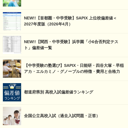
NEW!!【首都圏・中学受験】SAPIX 上位校偏差値＜
2027年度版（2026年4月）
NEW!!【関西・中学受験】浜学園「小6合否判定テス
ト」偏差値一覧
【中学受験の塾選び】SAPIX・日能研・四谷大塚・早稲
アカ・エルカミノ・グノーブルの特徴・費用と合格力
都道府県別 高校入試偏差値ランキング
全国公立高校入試（過去入試問題・正答）