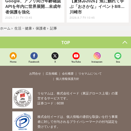
Google、アプリ向け年齢確認
【夏休み2026】魚に触れて学
APIを年内に世界展開…未成年
ぶ「おさかな」イベント8/8…
者保護を強化
川崎市
2026.7.31 Fri 13:45
2026.8.7 Fri 10:45
ホーム
›
生活・健康
›
保護者
›
記事
TOP
Home
Facebook
X
YouTube
Instagram
line
お問合せ
広告掲載
会社概要
リセマムについて
個人情報保護方針
リセマムは、株式会社イード（東証グロース上場）の運
営するサービスです。
証券コード：6038
株式会社イードは、個人情報の適切な取扱いを行う事業
者に対して付与されるプライバシーマークの付与認定を
受けています。