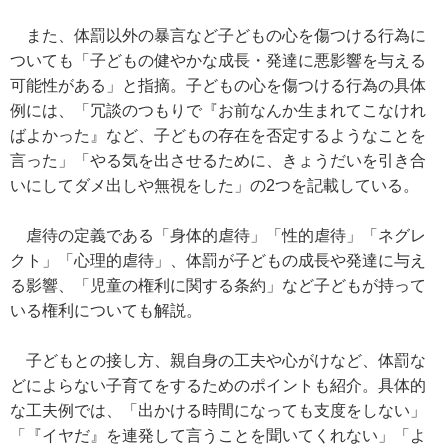
また、体罰以外の暴言など子どもの心を傷つける行為に
ついても「子どもの健やかな成長・発達に悪影響を与える
可能性がある」と指摘。子どもの心を傷つける行為の具体
例には、「冗談のつもりで『お前なんか生まれてこなけれ
ばよかった』など、子どもの存在を否定するようなことを
言った」「やる気を出させるために、きょうだいを引き合
いにしてダメ出しや無視をした」の2つを記載している。
虐待の定義である「身体的虐待」「性的虐待」「ネグレ
クト」「心理的虐待」、体罰が子どもの成長や発達に与え
る影響、「児童の権利に関する条約」など子どもが持って
いる権利についても解説。
子どもとの接し方、親自身の工夫や心がけなど、体罰な
どによらない子育てをするためのポイントも紹介。具体的
な工夫例では、「出かける時間になっても支度をしない」
「『イヤだ』を連発して言うことを聞いてくれない」「よ