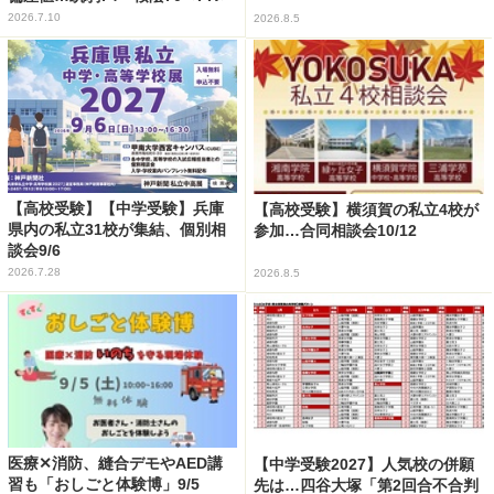
2026.7.10
2026.8.5
【高校受験】【中学受験】兵庫
【高校受験】横須賀の私立4校が
県内の私立31校が集結、個別相
参加…合同相談会10/12
談会9/6
2026.7.28
2026.8.5
医療✕消防、縫合デモやAED講
【中学受験2027】人気校の併願
習も「おしごと体験博」9/5
先は…四谷大塚「第2回合不合判