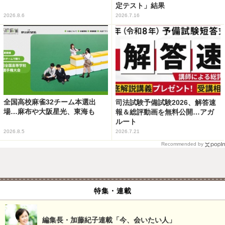
定テスト」結果
2026.8.6
2026.7.16
全国高校麻雀32チーム本選出
司法試験予備試験2026、解答速
場…麻布や大阪星光、東海も
報＆総評動画を無料公開…アガ
ルート
2026.8.5
2026.7.21
Recommended by
特集・連載
編集長・加藤紀子連載「今、会いたい人」