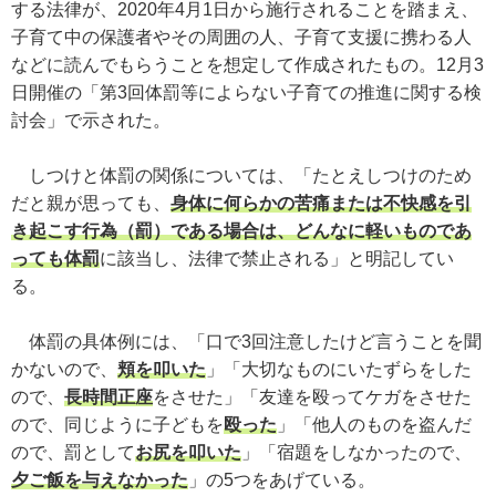
する法律が、2020年4月1日から施行されることを踏まえ、
子育て中の保護者やその周囲の人、子育て支援に携わる人
などに読んでもらうことを想定して作成されたもの。12月3
日開催の「第3回体罰等によらない子育ての推進に関する検
討会」で示された。
しつけと体罰の関係については、「たとえしつけのため
だと親が思っても、
身体に何らかの苦痛または不快感を引
き起こす行為（罰）である場合は、どんなに軽いものであ
っても体罰
に該当し、法律で禁止される」と明記してい
る。
体罰の具体例には、「口で3回注意したけど言うことを聞
かないので、
頬を叩いた
」「大切なものにいたずらをした
ので、
長時間正座
をさせた」「友達を殴ってケガをさせた
ので、同じように子どもを
殴った
」「他人のものを盗んだ
ので、罰として
お尻を叩いた
」「宿題をしなかったので、
夕ご飯を与えなかった
」の5つをあげている。