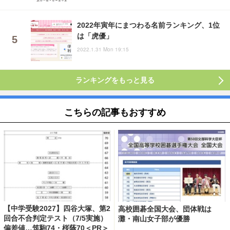
2022年寅年にまつわる名前ランキング、1位
は「虎優」
2022.1.31 Mon 19:15
ランキングをもっと見る
こちらの記事もおすすめ
【中学受験2027】四谷大塚、第2
高校囲碁全国大会、団体戦は
回合不合判定テスト（7/5実施）
灘・南山女子部が優勝
偏差値…筑駒74・桜蔭70＜PR＞