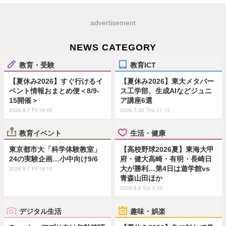
advertisement
NEWS CATEGORY
教育・受験
教育ICT
【夏休み2026】すぐ行けるイ
【夏休み2026】東大メタバー
ベント情報おまとめ便＜8/9-
ス工学部、生成AIなどジュニ
15開催＞
ア講座6選
2026.8.7 Fri 19:45
2026.7.30 Thu 11:15
教育イベント
生活・健康
東京都市大「科学体験教室」
【高校野球2026夏】東海大甲
24の実験企画…小中向け9/6
府・健大高崎・有明・長崎日
大が勝利…第4日は遊学館vs
2026.8.7 Fri 18:15
青森山田ほか
2026.8.8 Sat 9:52
デジタル生活
趣味・娯楽