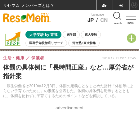
リセマム メンバーズ
Language
JP
/
CN
menu
search
大学受験 by 東進
医学部
東大受験
医専予備校徹底リサーチ
河合塾×東大特集
親子で考える大学選び
高校受験
中学受験
小学校受験
生活・健康
保護者
2019.12.11 Wed 17:45
共通テスト
夏休み
8月開催学校説明会・相談会
体罰の具体例に「長時間正座」など…厚労省が
8月開催イベント・WS
全国公立高校 過去問
人気記事
指針案
自由研究教材（小学生向け）
自由研究教材（中学生向け）
ランキング
厚生労働省は2019年12月3日、体罰の定義などをまとめた指針「体罰等によ
らない子育てのために」の素案を公表した。体罰の具体例を明示するととも
に、体罰を使わずに子育てするためのポイントなども解説している。
advertisement