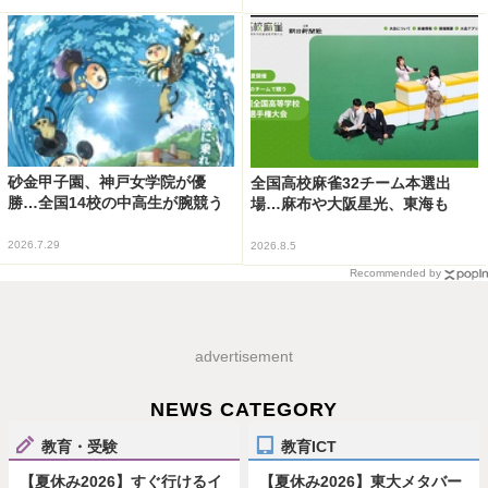
砂金甲子園、神戸女学院が優
全国高校麻雀32チーム本選出
勝…全国14校の中高生が腕競う
場…麻布や大阪星光、東海も
2026.7.29
2026.8.5
Recommended by
advertisement
NEWS CATEGORY
教育・受験
教育ICT
【夏休み2026】すぐ行けるイ
【夏休み2026】東大メタバー