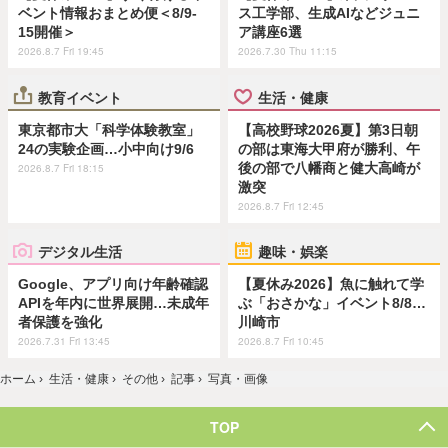
ベント情報おまとめ便＜8/9-
ス工学部、生成AIなどジュニ
15開催＞
ア講座6選
2026.8.7 Fri 19:45
2026.7.30 Thu 11:15
教育イベント
生活・健康
東京都市大「科学体験教室」
【高校野球2026夏】第3日朝
24の実験企画…小中向け9/6
の部は東海大甲府が勝利、午
後の部で八幡商と健大高崎が
2026.8.7 Fri 18:15
激突
2026.8.7 Fri 12:45
デジタル生活
趣味・娯楽
Google、アプリ向け年齢確認
【夏休み2026】魚に触れて学
APIを年内に世界展開…未成年
ぶ「おさかな」イベント8/8…
者保護を強化
川崎市
2026.7.31 Fri 13:45
2026.8.7 Fri 10:45
ホーム
›
生活・健康
›
その他
›
記事
›
写真・画像
TOP