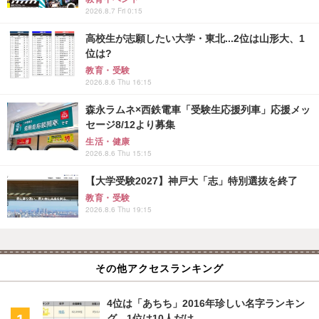
2026.8.7 Fri 0:15
高校生が志願したい大学・東北...2位は山形大、1
位は?
教育・受験
2026.8.6 Thu 16:15
森永ラムネ×西鉄電車「受験生応援列車」応援メッ
セージ8/12より募集
生活・健康
2026.8.6 Thu 15:15
【大学受験2027】神戸大「志」特別選抜を終了
教育・受験
2026.8.6 Thu 19:15
その他アクセスランキング
4位は「あちち」2016年珍しい名字ランキン
グ、1位は10人だけ