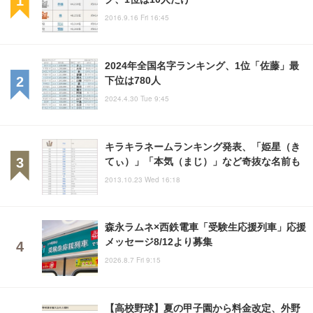
2016.9.16 Fri 16:45
2024年全国名字ランキング、1位「佐藤」最
下位は780人
2024.4.30 Tue 9:45
キラキラネームランキング発表、「姫星（き
てぃ）」「本気（まじ）」など奇抜な名前も
2013.10.23 Wed 16:18
森永ラムネ×西鉄電車「受験生応援列車」応援
メッセージ8/12より募集
2026.8.7 Fri 9:15
【高校野球】夏の甲子園から料金改定、外野