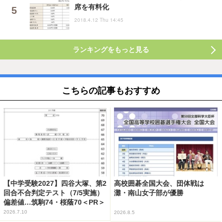
席を有料化
2018.4.12 Thu 14:45
ランキングをもっと見る
こちらの記事もおすすめ
【中学受験2027】四谷大塚、第2
高校囲碁全国大会、団体戦は
回合不合判定テスト（7/5実施）
灘・南山女子部が優勝
偏差値…筑駒74・桜蔭70＜PR＞
2026.7.10
2026.8.5