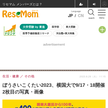
リセマム メンバーズ
Language
JP
/
CN
menu
search
大学受験 by 東進
医学部
東大受験
医専予備校徹底リサーチ
河合塾×東大特集
親子で考える大学選び
高校受験
中学受験
小学校受験
advertisement
共通テスト
夏休み
8月開催学校説明会・相談会
8月開催イベント・WS
全国公立高校 過去問
人気記事
自由研究教材（小学生向け）
自由研究教材（中学生向け）
ランキング
生活・健康
その他
2023.8.29（火） 11:15
ぼうさいこくたい2023、横国大で9/17・18開催
2枚目の写真・画像