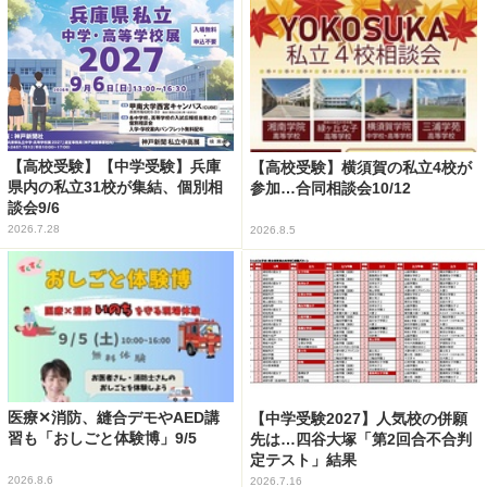
【高校受験】【中学受験】兵庫
【高校受験】横須賀の私立4校が
県内の私立31校が集結、個別相
参加…合同相談会10/12
談会9/6
2026.7.28
2026.8.5
医療✕消防、縫合デモやAED講
【中学受験2027】人気校の併願
習も「おしごと体験博」9/5
先は…四谷大塚「第2回合不合判
定テスト」結果
2026.8.6
2026.7.16