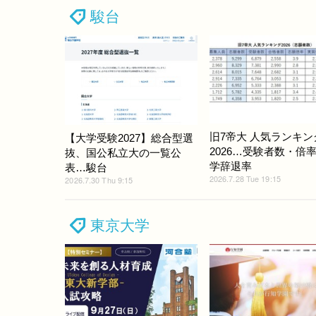
駿台
旧7帝大 人気ランキン
【大学受験2027】総合型選
2026…受験者数・倍
抜、国公私立大の一覧公
学辞退率
表…駿台
2026.7.28 Tue 19:15
2026.7.30 Thu 9:15
東京大学