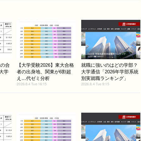
式の合
【大学受験2026】東大合格
就職に強いのはどの学部？
ど大学
者の出身地、関東が6割超
大学通信「2026年学部系統
え…代ゼミ分析
別実就職ランキング」
2026.8.4 Tue 16:15
2026.8.4 Tue 9:15