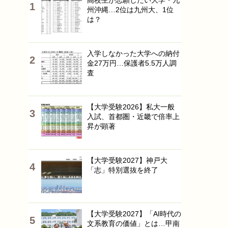
高校生が志願したい大学・九
州沖縄…2位は九州大、1位
は？
入学しなかった大学への納付
金27万円…保護者5.5万人調
査
【大学受験2026】私大一般
入試、首都圏・近畿で倍率上
昇が顕著
【大学受験2027】神戸大
「志」特別選抜を終了
【大学受験2027】「AI時代の
文系教育の価値」とは…甲南