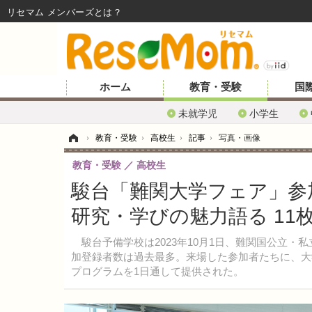
リセマム メンバーズ
ホーム
教育・受験
国
未就学児
小学生
ホーム
›
教育・受験
›
高校生
›
記事
›
写真・画像
教育・受験
高校生
駿台「難関大学フェア」参
研究・学びの魅力語る 11
駿台予備学校は2023年10月1日、難関国公立・
加登録者数は過去最多。来場した参加者たちに、大
プログラムを1日通して提供された。