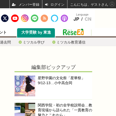
ログイン
こんにちは、ゲストさん
Language
JP
/
CN
ント
大学受験 by 東進
過去問
ミツカル学び
ミツカル教育通信
編集部ピックアップ
星野学園の文化祭「星華祭」
9/12-13…小中高合同
関西学院・初の全学校説明会…教
育現場から語られた「一貫教育の
魅力とこれから」