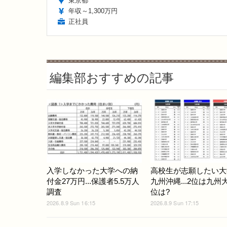
東京都
年収～1,300万円
正社員
編集部おすすめの記事
入学しなかった大学への納
高校生が志願したい大
付金27万円...保護者5.5万人
九州沖縄...2位は九州
調査
位は?
2026.8.9 Sun 16:15
2026.8.9 Sun 17:15