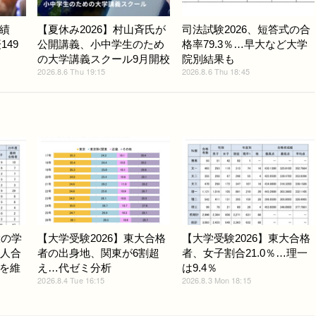
績
【夏休み2026】村山斉氏が
司法試験2026、短答式の合
149
公開講義、小中学生のため
格率79.3％…早大など大学
の大学講義スクール9月開校
院別結果も
2026.8.6 Thu 19:15
2026.8.6 Thu 18:45
大の学
【大学受験2026】東大合格
【大学受験2026】東大合格
3人合
者の出身地、関東が6割超
者、女子割合21.0％…理一
を維
え…代ゼミ分析
は9.4％
2026.8.4 Tue 16:15
2026.8.3 Mon 18:15