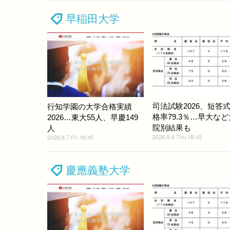
早稲田大学
司法試験2026、短答
行知学園の大学合格実績
格率79.3％…早大な
2026…東大55人、早慶149
院別結果も
人
2026.8.6 Thu 18:45
2026.8.7 Fri 18:45
慶應義塾大学