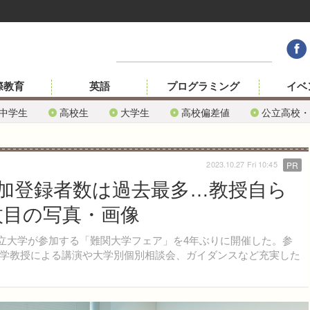
際教育
英語
プログラミング
イベ
中学生
高校生
大学生
高校偏差値
公立高校・
2023.10.27 Fri 10:45
PR
加登録者数は過去最多…教授自ら
枚目の写真・画像
私立大学が参加する「難関大学フェア」を4年ぶりに開催した。参
学教授による講演や大学別個別相談会、ガイダンスなど充実した