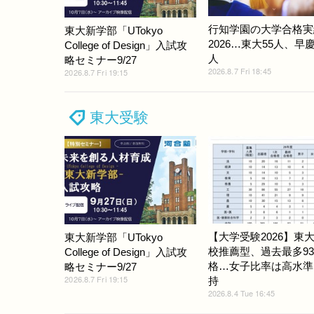
行知学園の大学合格実
東大新学部「UTokyo
2026…東大55人、早慶
College of Design」入試攻
人
略セミナー9/27
2026.8.7 Fri 18:45
2026.8.7 Fri 19:15
東大受験
【大学受験2026】東
東大新学部「UTokyo
校推薦型、過去最多9
College of Design」入試攻
格…女子比率は高水準
略セミナー9/27
2026.8.7 Fri 19:15
持
2026.8.4 Tue 16:45