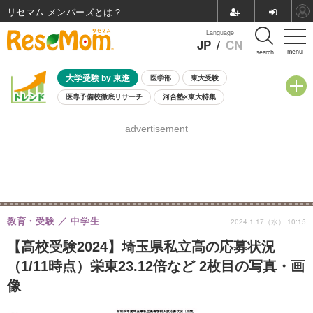
リセマム メンバーズ
Language
JP
/
CN
menu
search
大学受験 by 東進
医学部
東大受験
医専予備校徹底リサーチ
河合塾×東大特集
親子で考える大学選び
高校受験
中学受験
小学校受験
advertisement
共通テスト
夏休み
8月開催学校説明会・相談会
8月開催イベント・WS
全国公立高校 過去問
人気記事
自由研究教材（小学生向け）
自由研究教材（中学生向け）
ランキング
教育・受験
中学生
2024.1.17（水） 10:15
【高校受験2024】埼玉県私立高の応募状況
（1/11時点）栄東23.12倍など 2枚目の写真・画
像