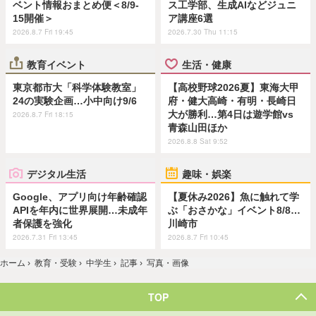
ベント情報おまとめ便＜8/9-
ス工学部、生成AIなどジュニ
15開催＞
ア講座6選
2026.8.7 Fri 19:45
2026.7.30 Thu 11:15
教育イベント
生活・健康
東京都市大「科学体験教室」
【高校野球2026夏】東海大甲
24の実験企画…小中向け9/6
府・健大高崎・有明・長崎日
大が勝利…第4日は遊学館vs
2026.8.7 Fri 18:15
青森山田ほか
2026.8.8 Sat 9:52
デジタル生活
趣味・娯楽
Google、アプリ向け年齢確認
【夏休み2026】魚に触れて学
APIを年内に世界展開…未成年
ぶ「おさかな」イベント8/8…
者保護を強化
川崎市
2026.7.31 Fri 13:45
2026.8.7 Fri 10:45
ホーム
›
教育・受験
›
中学生
›
記事
›
写真・画像
TOP