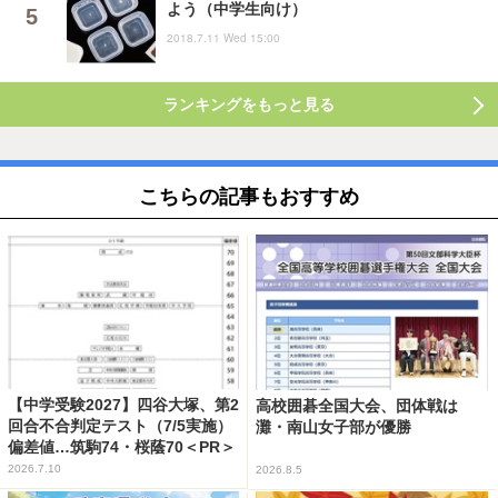
よう（中学生向け）
2018.7.11 Wed 15:00
ランキングをもっと見る
こちらの記事もおすすめ
【中学受験2027】四谷大塚、第2
高校囲碁全国大会、団体戦は
回合不合判定テスト（7/5実施）
灘・南山女子部が優勝
偏差値…筑駒74・桜蔭70＜PR＞
2026.7.10
2026.8.5