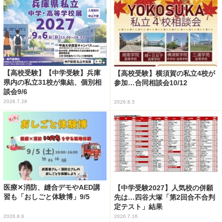
【高校受験】【中学受験】兵庫
【高校受験】横須賀の私立4校が
県内の私立31校が集結、個別相
参加…合同相談会10/12
談会9/6
2026.7.28
2026.8.5
医療✕消防、縫合デモやAED講
【中学受験2027】人気校の併願
習も「おしごと体験博」9/5
先は…四谷大塚「第2回合不合判
定テスト」結果
2026.8.6
2026.7.16