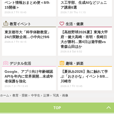
ベント情報おまとめ便＜8/9-
ス工学部、生成AIなどジュニ
15開催＞
ア講座6選
2026.8.7 Fri 19:45
2026.7.30 Thu 11:15
教育イベント
生活・健康
東京都市大「科学体験教室」
【高校野球2026夏】東海大甲
24の実験企画…小中向け9/6
府・健大高崎・有明・長崎日
大が勝利…第4日は遊学館vs
2026.8.7 Fri 18:15
青森山田ほか
2026.8.8 Sat 9:52
デジタル生活
趣味・娯楽
Google、アプリ向け年齢確認
【夏休み2026】魚に触れて学
APIを年内に世界展開…未成年
ぶ「おさかな」イベント8/8…
者保護を強化
川崎市
2026.7.31 Fri 13:45
2026.8.7 Fri 10:45
ホーム
›
教育・受験
›
中学生
›
記事
›
写真・画像
TOP