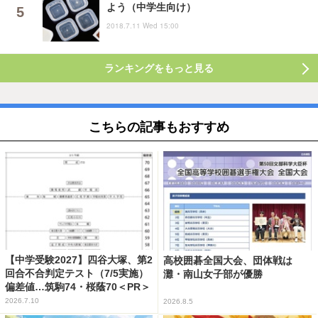
よう（中学生向け）
2018.7.11 Wed 15:00
ランキングをもっと見る
こちらの記事もおすすめ
【中学受験2027】四谷大塚、第2
高校囲碁全国大会、団体戦は
回合不合判定テスト（7/5実施）
灘・南山女子部が優勝
偏差値…筑駒74・桜蔭70＜PR＞
2026.7.10
2026.8.5