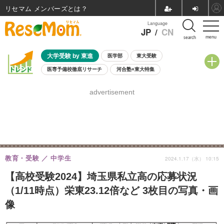
リセマム メンバーズ
Language
JP
/
CN
menu
search
大学受験 by 東進
医学部
東大受験
医専予備校徹底リサーチ
河合塾×東大特集
親子で考える大学選び
高校受験
中学受験
小学校受験
advertisement
共通テスト
夏休み
8月開催学校説明会・相談会
8月開催イベント・WS
全国公立高校 過去問
人気記事
自由研究教材（小学生向け）
自由研究教材（中学生向け）
ランキング
教育・受験
中学生
2024.1.17（水） 10:15
【高校受験2024】埼玉県私立高の応募状況
（1/11時点）栄東23.12倍など 3枚目の写真・画
像