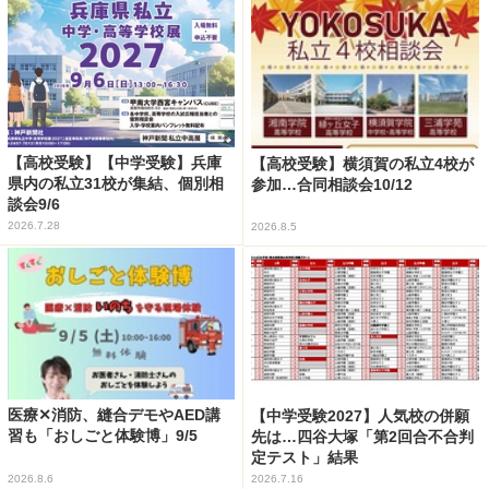
【高校受験】【中学受験】兵庫
【高校受験】横須賀の私立4校が
県内の私立31校が集結、個別相
参加…合同相談会10/12
談会9/6
2026.7.28
2026.8.5
医療✕消防、縫合デモやAED講
【中学受験2027】人気校の併願
習も「おしごと体験博」9/5
先は…四谷大塚「第2回合不合判
定テスト」結果
2026.8.6
2026.7.16