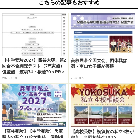
こちらの記事もおすすめ
【中学受験2027】四谷大塚、第2
高校囲碁全国大会、団体戦は
回合不合判定テスト（7/5実施）
灘・南山女子部が優勝
偏差値…筑駒74・桜蔭70＜PR＞
2026.7.10
2026.8.5
【高校受験】【中学受験】兵庫
【高校受験】横須賀の私立4校が
県内の私立31校が集結、個別相
参加…合同相談会10/12