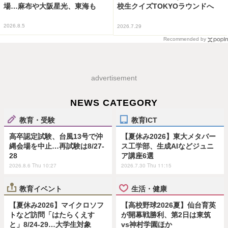
場…麻布や大阪星光、東海も
校生クイズTOKYOラウンドへ
2026.8.5
2026.7.29
Recommended by
advertisement
NEWS CATEGORY
教育・受験
教育ICT
高卒認定試験、台風13号で沖
【夏休み2026】東大メタバー
縄会場を中止…再試験は8/27-
ス工学部、生成AIなどジュニ
28
ア講座6選
2026.8.6 Thu 10:27
2026.7.30 Thu 11:15
教育イベント
生活・健康
【夏休み2026】マイクロソフ
【高校野球2026夏】仙台育英
トなど訪問「はたらくえす
が開幕戦勝利、第2日は東筑
と」8/24-29…大学生対象
vs神村学園ほか