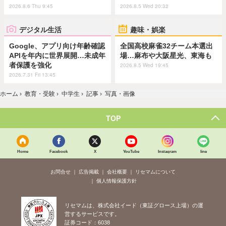
2026.8.6 Thu 9:45
2026.8.5 Wed 20:32
デジタル生活
趣味・娯楽
Google、アプリ向け年齢確認
全国高校麻雀32チーム本選出
APIを年内に世界展開…未成年
場…麻布や大阪星光、東海も
者保護を強化
2026.8.5 Wed 19:45
2026.7.31 Fri 13:45
ホーム
›
教育・受験
›
中学生
›
記事
›
写真・画像
TOP
Home
Facebook
X
YouTube
Instagram
line
お問合せ
広告掲載
会社概要
リセマムについて
個人情報保護方針
リセマムは、株式会社イード（東証グロース上場）の運
営するサービスです。
証券コード：6038