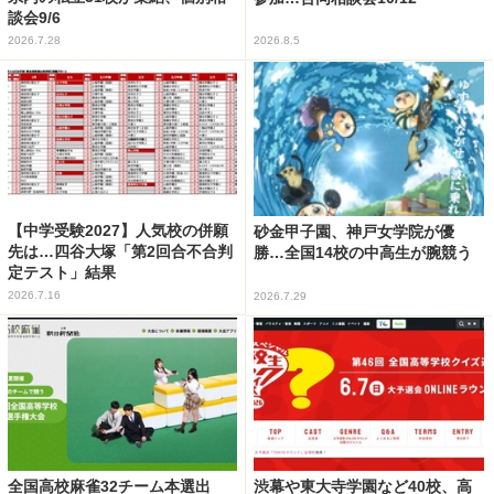
談会9/6
2026.7.28
2026.8.5
【中学受験2027】人気校の併願
砂金甲子園、神戸女学院が優
先は…四谷大塚「第2回合不合判
勝…全国14校の中高生が腕競う
定テスト」結果
2026.7.16
2026.7.29
全国高校麻雀32チーム本選出
渋幕や東大寺学園など40校、高