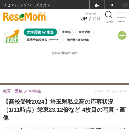
リセマム メンバーズ
Language
JP
/
CN
menu
search
大学受験 by 東進
医学部
東大受験
医専予備校徹底リサーチ
河合塾×東大特集
親子で考える大学選び
高校受験
中学受験
小学校受験
advertisement
共通テスト
夏休み
8月開催学校説明会・相談会
8月開催イベント・WS
全国公立高校 過去問
人気記事
自由研究教材（小学生向け）
自由研究教材（中学生向け）
ランキング
教育・受験
中学生
2024.1.17（水） 10:15
【高校受験2024】埼玉県私立高の応募状況
（1/11時点）栄東23.12倍など 4枚目の写真・画
像