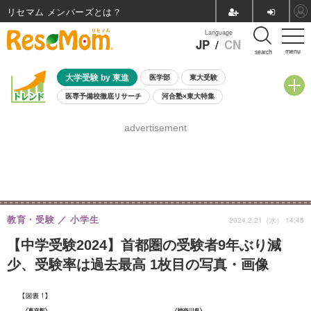
リセマム メンバーズ
Language
JP
/
CN
menu
search
大学受験 by 東進
医学部
東大受験
医専予備校徹底リサーチ
河合塾×東大特集
親子で考える大学選び
高校受験
中学受験
小学校受験
advertisement
共通テスト
夏休み
8月開催学校説明会・相談会
8月開催イベント・WS
全国公立高校 過去問
人気記事
自由研究教材（小学生向け）
自由研究教材（中学生向け）
ランキング
教育・受験
小学生
2024.2.21（水） 14:45
【中学受験2024】首都圏の受験者9年ぶり減
少、受験率は過去最高 1枚目の写真・画像