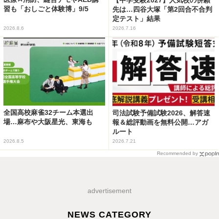
習も「おしごと体験博」9/5
先は…四谷大塚「第2回合不合判
定テスト」結果
2026.8.6
2026.7.16
全国高校麻雀32チーム本選出
司法試験予備試験2026、解答速
場…麻布や大阪星光、東海も
報＆総評動画を無料公開…アガ
ルート
2026.8.5
2026.7.21
Recommended by
advertisement
NEWS CATEGORY