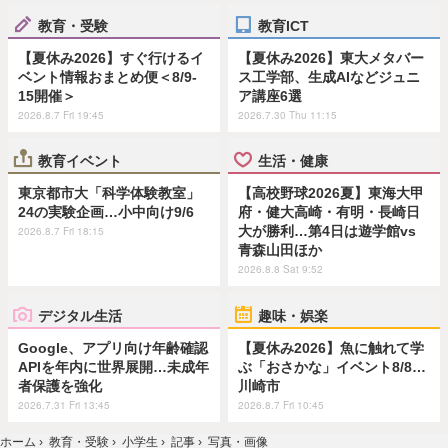
教育・受験
教育ICT
【夏休み2026】すぐ行けるイ
【夏休み2026】東大メタバー
ベント情報おまとめ便＜8/9-
ス工学部、生成AIなどジュニ
15開催＞
ア講座6選
2026.8.7 Fri 19:45
2026.7.30 Thu 11:15
教育イベント
生活・健康
東京都市大「科学体験教室」
【高校野球2026夏】東海大甲
24の実験企画…小中向け9/6
府・健大高崎・有明・長崎日
大が勝利…第4日は遊学館vs
2026.8.7 Fri 18:15
青森山田ほか
2026.8.8 Sat 9:52
デジタル生活
趣味・娯楽
Google、アプリ向け年齢確認
【夏休み2026】魚に触れて学
APIを年内に世界展開…未成年
ぶ「おさかな」イベント8/8…
者保護を強化
川崎市
2026.7.31 Fri 13:45
2026.8.7 Fri 10:45
ホーム
›
教育・受験
›
小学生
›
記事
›
写真・画像