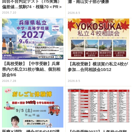
回合不合判定テスト（7/5実施）
灘・南山女子部が優勝
偏差値…筑駒74・桜蔭70＜PR＞
2026.7.10
2026.8.5
【高校受験】【中学受験】兵庫
【高校受験】横須賀の私立4校が
県内の私立31校が集結、個別相
参加…合同相談会10/12
談会9/6
2026.7.28
2026.8.5
医療✕消防、縫合デモやAED講
【中学受験2027】人気校の併願