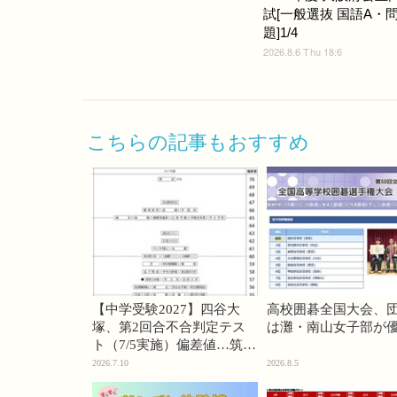
試[一般選抜 国語A・
題]1/4
2026.8.6 Thu 18:6
こちらの記事もおすすめ
【中学受験2027】四谷大
高校囲碁全国大会、
塚、第2回合不合判定テス
は灘・南山女子部が
ト（7/5実施）偏差値…筑駒
74・桜蔭70＜PR＞
2026.7.10
2026.8.5