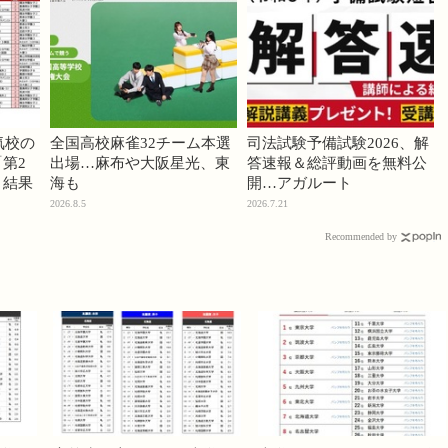
気校の
全国高校麻雀32チーム本選
司法試験予備試験2026、解
第2
出場…麻布や大阪星光、東
答速報＆総評動画を無料公
」結果
海も
開…アガルート
2026.8.5
2026.7.21
Recommended by