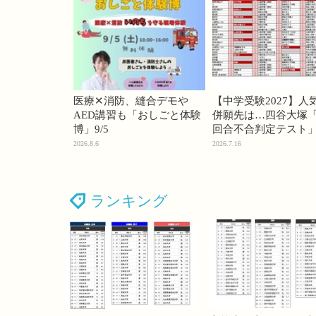
医療✕消防、縫合デモや
【中学受験2027】人
AED講習も「おしごと体験
併願先は…四谷大塚「
博」9/5
回合不合判定テスト
2026.8.6
2026.7.16
ランキング