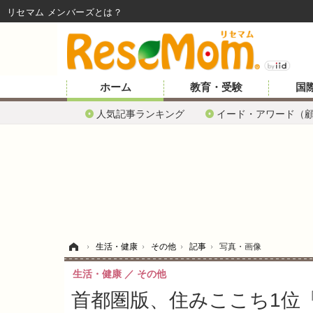
リセマム メンバーズ
ホーム
教育・受験
国
人気記事ランキング
イード・アワード（
ホーム
›
生活・健康
›
その他
›
記事
›
写真・画像
生活・健康
その他
首都圏版、住みここち1位「