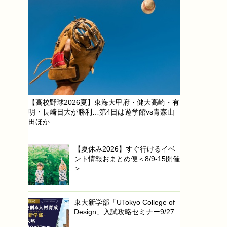
【高校野球2026夏】東海大甲府・健大高崎・有
明・長崎日大が勝利…第4日は遊学館vs青森山
田ほか
【夏休み2026】すぐ行けるイベ
ント情報おまとめ便＜8/9-15開催
＞
東大新学部「UTokyo College of
Design」入試攻略セミナー9/27