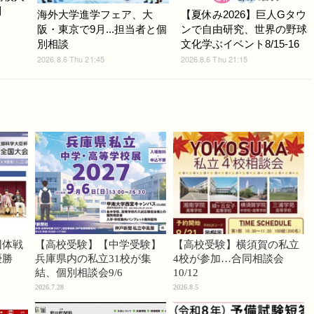
問
海外大学進学フェア、大
【夏休み2026】巨人Gタウ
阪・東京で9月...担当者と個
ンで自由研究、世界の野球
別相談
文化学ぶイベント8/15-16
2026.8.6 Thu 21:45
2026.8.6 Thu 21:15
団体戦
【高校受験】【中学受験】
【高校受験】横須賀の私立
優勝
兵庫県内の私立31校が集
4校が参加…合同相談会
結、個別相談会9/6
10/12
2026.7.28
2026.8.5