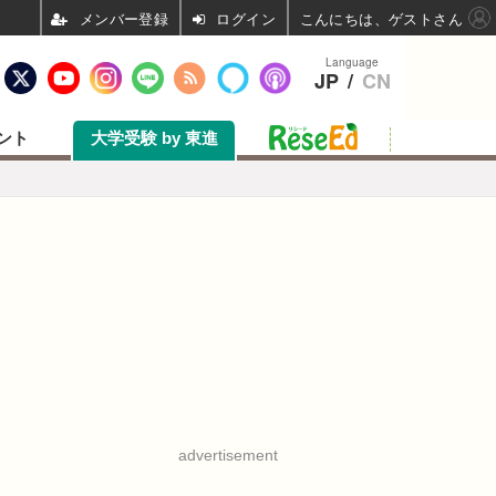
ログイン
こんにちは、ゲストさん
Language
JP
/
CN
ント
大学受験 by 東進
advertisement