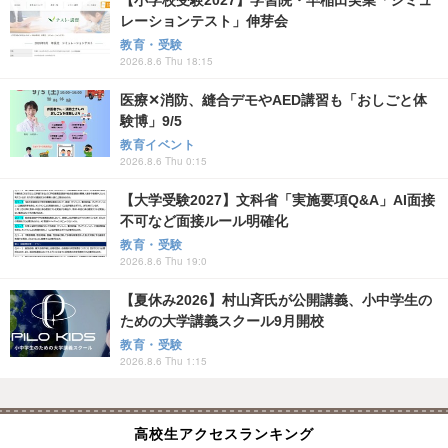
【小学校受験2027】学習院・早稲田実業「シミュ
レーションテスト」伸芽会
教育・受験
2026.8.6 Thu 18:15
医療✕消防、縫合デモやAED講習も「おしごと体
験博」9/5
教育イベント
2026.8.6 Thu 0:15
【大学受験2027】文科省「実施要項Q&A」AI面接
不可など面接ルール明確化
教育・受験
2026.8.6 Thu 19:0
【夏休み2026】村山斉氏が公開講義、小中学生の
ための大学講義スクール9月開校
教育・受験
2026.8.6 Thu 1:15
高校生アクセスランキング