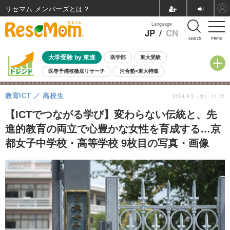
リセマム メンバーズ
Language
JP
/
CN
menu
search
大学受験 by 東進
医学部
東大受験
医専予備校徹底リサーチ
河合塾×東大特集
親子で考える大学選び
高校受験
中学受験
小学校受験
教育ICT
高校生
2024.9.5（木） 11:15
共通テスト
夏休み
8月開催学校説明会・相談会
8月開催イベント・WS
全国公立高校 過去問
人気記事
【ICTでつながる学び】変わらない伝統と、先
自由研究教材（小学生向け）
自由研究教材（中学生向け）
ランキング
進的教育の両立で心豊かな女性を育成する…京
都女子中学校・高等学校 9枚目の写真・画像