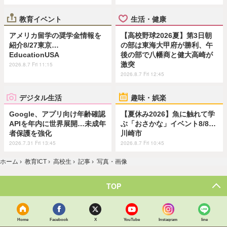
教育イベント
生活・健康
アメリカ留学の奨学金情報を
【高校野球2026夏】第3日朝
紹介8/27東京…
の部は東海大甲府が勝利、午
EducationUSA
後の部で八幡商と健大高崎が
激突
2026.8.7 Fri 11:15
2026.8.7 Fri 12:45
デジタル生活
趣味・娯楽
Google、アプリ向け年齢確認
【夏休み2026】魚に触れて学
APIを年内に世界展開…未成年
ぶ「おさかな」イベント8/8…
者保護を強化
川崎市
2026.7.31 Fri 13:45
2026.8.7 Fri 10:45
ホーム
›
教育ICT
›
高校生
›
記事
›
写真・画像
TOP
Home
Facebook
X
YouTube
Instagram
line