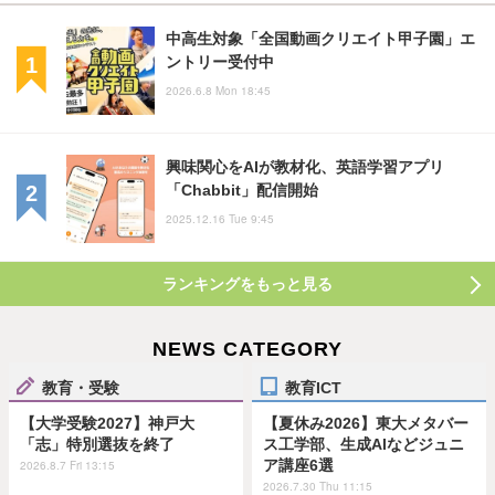
中高生対象「全国動画クリエイト甲子園」エ
ントリー受付中
2026.6.8 Mon 18:45
興味関心をAIが教材化、英語学習アプリ
「Chabbit」配信開始
2025.12.16 Tue 9:45
ランキングをもっと見る
NEWS CATEGORY
教育・受験
教育ICT
【大学受験2027】神戸大
【夏休み2026】東大メタバー
「志」特別選抜を終了
ス工学部、生成AIなどジュニ
ア講座6選
2026.8.7 Fri 13:15
2026.7.30 Thu 11:15