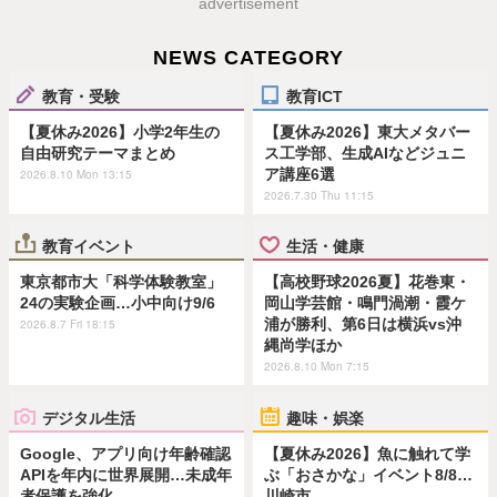
advertisement
NEWS CATEGORY
教育・受験
教育ICT
【夏休み2026】小学2年生の
【夏休み2026】東大メタバー
自由研究テーマまとめ
ス工学部、生成AIなどジュニ
ア講座6選
2026.8.10 Mon 13:15
2026.7.30 Thu 11:15
教育イベント
生活・健康
東京都市大「科学体験教室」
【高校野球2026夏】花巻東・
24の実験企画…小中向け9/6
岡山学芸館・鳴門渦潮・霞ケ
浦が勝利、第6日は横浜vs沖
2026.8.7 Fri 18:15
縄尚学ほか
2026.8.10 Mon 7:15
デジタル生活
趣味・娯楽
Google、アプリ向け年齢確認
【夏休み2026】魚に触れて学
APIを年内に世界展開…未成年
ぶ「おさかな」イベント8/8…
者保護を強化
川崎市