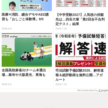
医療✕消防、縫合デモやAED講
【中学受験2027】人気校の併願
習も「おしごと体験博」9/5
先は…四谷大塚「第2回合不合判
定テスト」結果
2026.8.6
2026.7.16
全国高校麻雀32チーム本選出
司法試験予備試験2026、解答速
場…麻布や大阪星光、東海も
報＆総評動画を無料公開…アガ
ルート
2026.8.5
2026.7.21
Recommended by