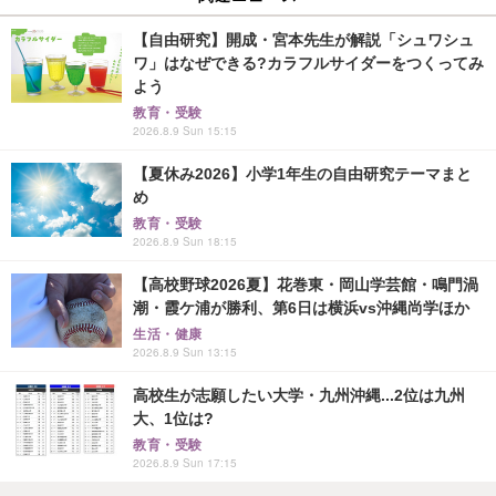
【自由研究】開成・宮本先生が解説「シュワシュ
ワ」はなぜできる?カラフルサイダーをつくってみ
よう
教育・受験
2026.8.9 Sun 15:15
【夏休み2026】小学1年生の自由研究テーマまと
め
教育・受験
2026.8.9 Sun 18:15
【高校野球2026夏】花巻東・岡山学芸館・鳴門渦
潮・霞ケ浦が勝利、第6日は横浜vs沖縄尚学ほか
生活・健康
2026.8.9 Sun 13:15
高校生が志願したい大学・九州沖縄...2位は九州
大、1位は?
教育・受験
2026.8.9 Sun 17:15