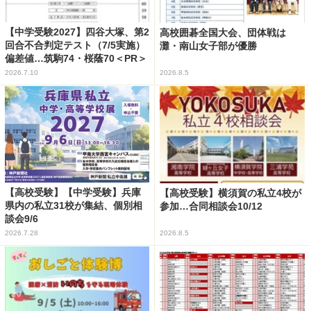
【中学受験2027】四谷大塚、第2
高校囲碁全国大会、団体戦は
回合不合判定テスト（7/5実施）
灘・南山女子部が優勝
偏差値…筑駒74・桜蔭70＜PR＞
2026.7.10
2026.8.5
【高校受験】【中学受験】兵庫
【高校受験】横須賀の私立4校が
県内の私立31校が集結、個別相
参加…合同相談会10/12
談会9/6
2026.7.28
2026.8.5