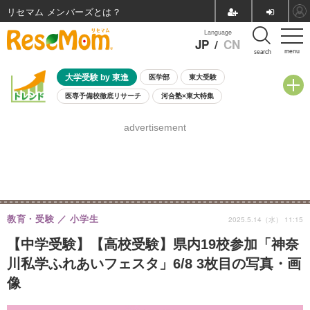
リセマム メンバーズ
Language
JP
/
CN
menu
search
大学受験 by 東進
医学部
東大受験
医専予備校徹底リサーチ
河合塾×東大特集
親子で考える大学選び
高校受験
中学受験
小学校受験
advertisement
共通テスト
夏休み
8月開催学校説明会・相談会
8月開催イベント・WS
全国公立高校 過去問
人気記事
自由研究教材（小学生向け）
自由研究教材（中学生向け）
ランキング
教育・受験
小学生
2025.5.14（水） 11:15
【中学受験】【高校受験】県内19校参加「神奈
川私学ふれあいフェスタ」6/8 3枚目の写真・画
像