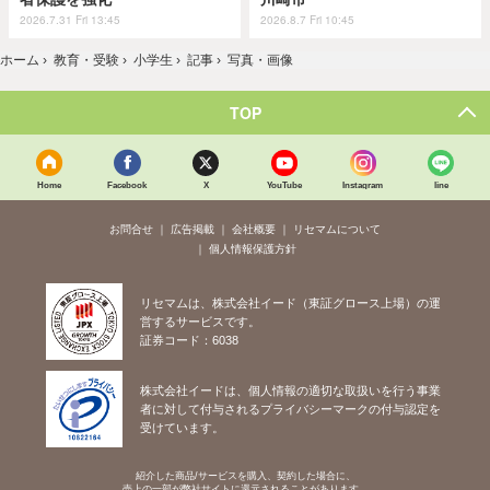
2026.7.31 Fri 13:45
2026.8.7 Fri 10:45
ホーム
›
教育・受験
›
小学生
›
記事
›
写真・画像
TOP
Home
Facebook
X
YouTube
Instagram
line
お問合せ
広告掲載
会社概要
リセマムについて
個人情報保護方針
リセマムは、株式会社イード（東証グロース上場）の運
営するサービスです。
証券コード：6038
株式会社イードは、個人情報の適切な取扱いを行う事業
者に対して付与されるプライバシーマークの付与認定を
受けています。
紹介した商品/サービスを購入、契約した場合に、
売上の一部が弊社サイトに還元されることがあります。