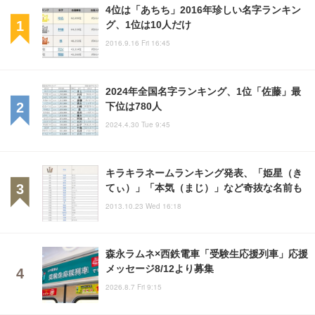
4位は「あちち」2016年珍しい名字ランキン
グ、1位は10人だけ
2016.9.16 Fri 16:45
2024年全国名字ランキング、1位「佐藤」最
下位は780人
2024.4.30 Tue 9:45
キラキラネームランキング発表、「姫星（き
てぃ）」「本気（まじ）」など奇抜な名前も
2013.10.23 Wed 16:18
森永ラムネ×西鉄電車「受験生応援列車」応援
メッセージ8/12より募集
2026.8.7 Fri 9:15