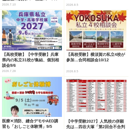
2026.7.10
2026.8.5
【高校受験】【中学受験】兵庫
【高校受験】横須賀の私立4校が
県内の私立31校が集結、個別相
参加…合同相談会10/12
談会9/6
2026.7.28
2026.8.5
医療✕消防、縫合デモやAED講
【中学受験2027】人気校の併願
習も「おしごと体験博」9/5
先は…四谷大塚「第2回合不合判