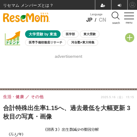
リセマム メンバーズ
Language
JP
/
CN
menu
search
大学受験 by 東進
医学部
東大受験
医専予備校徹底リサーチ
河合塾×東大特集
親子で考える大学選び
高校受験
中学受験
小学校受験
advertisement
共通テスト
夏休み
8月開催学校説明会・相談会
8月開催イベント・WS
全国公立高校 過去問
人気記事
自由研究教材（小学生向け）
自由研究教材（中学生向け）
ランキング
生活・健康
その他
2025.5.16（金） 15:15
合計特殊出生率1.15へ、過去最低を大幅更新 3
枚目の写真・画像