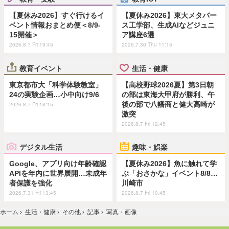
【夏休み2026】すぐ行けるイ
【夏休み2026】東大メタバー
ベント情報おまとめ便＜8/9-
ス工学部、生成AIなどジュニ
15開催＞
ア講座6選
2026.8.7 Fri 19:45
2026.7.30 Thu 11:15
教育イベント
生活・健康
東京都市大「科学体験教室」
【高校野球2026夏】第3日朝
24の実験企画…小中向け9/6
の部は東海大甲府が勝利、午
後の部で八幡商と健大高崎が
2026.8.7 Fri 18:15
激突
2026.8.7 Fri 12:45
デジタル生活
趣味・娯楽
Google、アプリ向け年齢確認
【夏休み2026】魚に触れて学
APIを年内に世界展開…未成年
ぶ「おさかな」イベント8/8…
者保護を強化
川崎市
2026.7.31 Fri 13:45
2026.8.7 Fri 10:45
ホーム
›
生活・健康
›
その他
›
記事
›
写真・画像