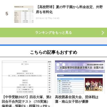
【高校野球】夏の甲子園から料金改定、外野
席を有料化
2018.4.12 Thu 14:45
ランキングをもっと見る
こちらの記事もおすすめ
【中学受験2027】四谷大塚、第2
高校囲碁全国大会、団体戦は
回合不合判定テスト（7/5実施）
灘・南山女子部が優勝
偏差値…筑駒74・桜蔭70＜PR＞