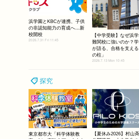
浜学園とKBCが連携、子供
の非認知能力の育成へ…新
校開校
【中学受験】なぜ浜学
2026.7.31 Fri 11:45
難関校に強いのか？学
が語る、合格を支える
の柱」
2026.7.13 Mon 10:45
探究
【夏休み2026】村山
東京都市大「科学体験教