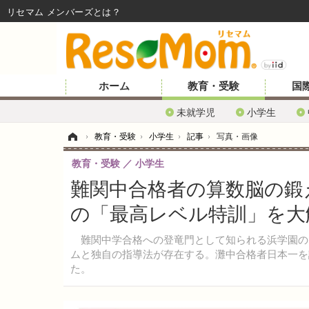
リセマム メンバーズ
ホーム
教育・受験
国
未就学児
小学生
ホーム
›
教育・受験
›
小学生
›
記事
›
写真・画像
教育・受験
小学生
難関中合格者の算数脳の鍛
の「最高レベル特訓」を大
難関中学合格への登竜門として知られる浜学園の
ムと独自の指導法が存在する。灘中合格者日本一を
た。