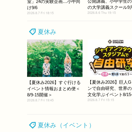
公開講義、小中学生の
室」24の実験企画…小中向
の大学講義スクール9
け9/6
2026.8.6 Thu 19:15
2026.8.7 Fri 18:15
夏休み
【夏休み2026】巨人
【夏休み2026】すぐ行ける
ンで自由研究、世界の
イベント情報おまとめ便＜
文化学ぶイベント8/15-
8/9-15開催＞
2026.8.7 Fri 15:15
2026.8.7 Fri 19:45
夏休み（イベント）