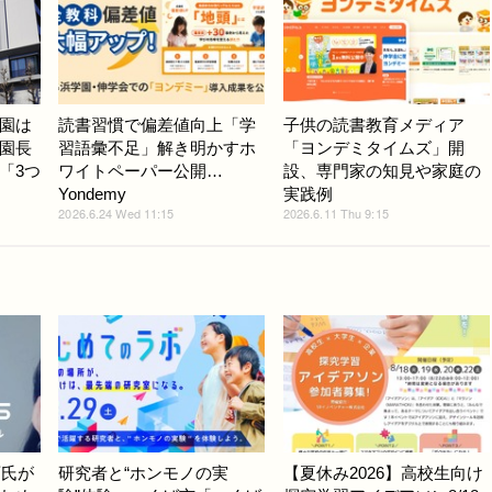
園は
読書習慣で偏差値向上「学
子供の読書教育メディア
園長
習語彙不足」解き明かすホ
「ヨンデミタイムズ」開
「3つ
ワイトペーパー公開…
設、専門家の知見や家庭の
Yondemy
実践例
2026.6.24 Wed 11:15
2026.6.11 Thu 9:15
斉氏が
研究者と“ホンモノの実
【夏休み2026】高校生向け