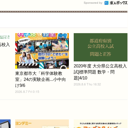
Sponsored by
高校入
2020年度 大分県公立高校入
試[標準問題 数学・問
東京都市大「科学体験教
題]4/10
室」24の実験企画...小中向
2026.8.6 Thu 16:32
け9/6
2026.8.7 Fri 0:15