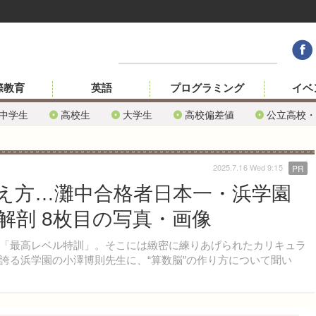
際教育
英語
プログラミング
イベ
中学生
高校生
大学生
高校偏差値
公立高校・
2025.7.16 Wed 9:15
PR
え方…灘中合格者日本一・浜学園
解剖 8枚目の写真・画像
「最高レベル特訓」。そこには緻密に練りあげられたカリキュラ
誇る浜学園の小澤博則先生に、“算数脳”の作り方について聞い