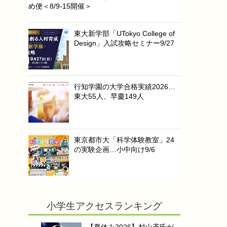
め便＜8/9-15開催＞
東大新学部「UTokyo College of
Design」入試攻略セミナー9/27
行知学園の大学合格実績2026…
東大55人、早慶149人
東京都市大「科学体験教室」24
の実験企画…小中向け9/6
小学生アクセスランキング