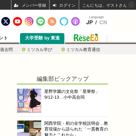
ログイン
こんにちは、ゲストさん
Language
JP
/
CN
ント
大学受験 by 東進
過去問
ミツカル学び
ミツカル教育通信
編集部ピックアップ
星野学園の文化祭「星華祭」
9/12-13…小中高合同
関西学院・初の全学校説明会…教
育現場から語られた「一貫教育の
魅力とこれから」