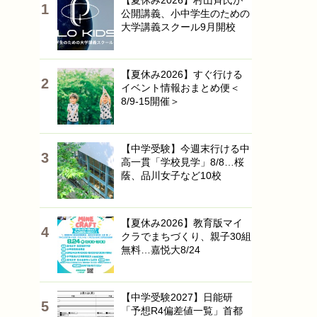
【夏休み2026】村山斉氏が
公開講義、小中学生のための
大学講義スクール9月開校
【夏休み2026】すぐ行ける
イベント情報おまとめ便＜
8/9-15開催＞
【中学受験】今週末行ける中
高一貫「学校見学」8/8…桜
蔭、品川女子など10校
【夏休み2026】教育版マイ
クラでまちづくり、親子30組
無料…嘉悦大8/24
【中学受験2027】日能研
「予想R4偏差値一覧」首都