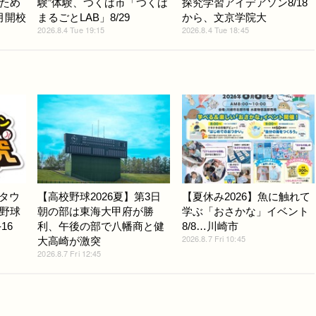
ため
験”体験、つくば市「つくば
探究学習アイデアソン8/18
月開校
まるごとLAB」8/29
から、文京学院大
2026.8.4 Tue 19:15
2026.8.4 Tue 18:45
Gタウ
【高校野球2026夏】第3日
【夏休み2026】魚に触れて
野球
朝の部は東海大甲府が勝
学ぶ「おさかな」イベント
16
利、午後の部で八幡商と健
8/8…川崎市
2026.8.7 Fri 10:45
大高崎が激突
2026.8.7 Fri 12:45