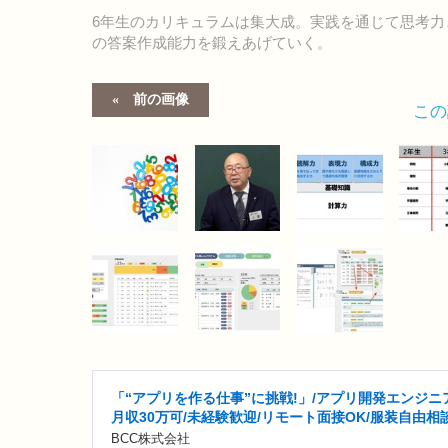
6年生のカリキュラムは集大成。実践を通じて思考
の答案作成能力を鍛えあげていく。
前の画像
こ
「“アプリを作る仕事”に挑戦!」/アプリ開発エンジニア
月収30万可/未経験歓迎/リモート面接OK/服装自由相
BCC株式会社