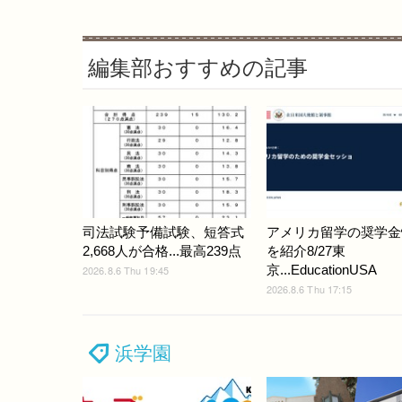
編集部おすすめの記事
司法試験予備試験、短答式
アメリカ留学の奨学金
2,668人が合格...最高239点
を紹介8/27東
京...EducationUSA
2026.8.6 Thu 19:45
2026.8.6 Thu 17:15
浜学園