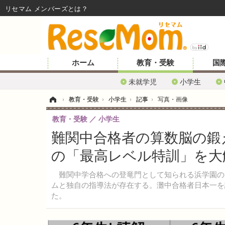
リセマム メンバーズ
ホーム
教育・受験
国
未就学児
小学生
ホーム
›
教育・受験
›
小学生
›
記事
›
写真・画像
教育・受験
小学生
難関中合格者の算数脳の鍛
の「最高レベル特訓」を大
難関中学合格への登竜門として知られる浜学園の
ムと独自の指導法が存在する。灘中合格者日本一を
た。