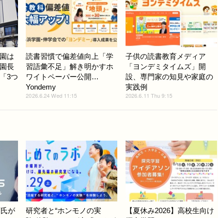
園は
読書習慣で偏差値向上「学
子供の読書教育メディア
園長
習語彙不足」解き明かすホ
「ヨンデミタイムズ」開
「3つ
ワイトペーパー公開…
設、専門家の知見や家庭の
Yondemy
実践例
2026.6.24 Wed 11:15
2026.6.11 Thu 9:15
斉氏が
研究者と“ホンモノの実
【夏休み2026】高校生向け