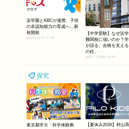
浜学園とKBCが連携、子供
の非認知能力の育成へ…新
校開校
【中学受験】なぜ浜学
2026.7.31 Fri 11:45
難関校に強いのか？学
が語る、合格を支える
の柱」
2026.7.13 Mon 10:45
探究
【夏休み2026】村山
東京都市大「科学体験教