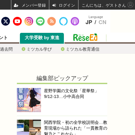
ログイン
こんにちは、ゲストさん
Language
JP
/
CN
ント
大学受験 by 東進
過去問
ミツカル学び
ミツカル教育通信
編集部ピックアップ
星野学園の文化祭「星華祭」
9/12-13…小中高合同
関西学院・初の全学校説明会…教
育現場から語られた「一貫教育の
魅力とこれから」