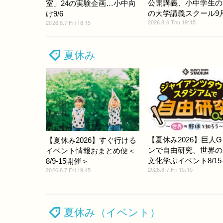
公開講義、小中学生の
室」24の実験企画…小中向
の大学講義スクール9
け9/6
2026.8.6 Thu 19:15
2026.8.7 Fri 18:15
夏休み
【夏休み2026】巨人
【夏休み2026】すぐ行ける
ンで自由研究、世界の
イベント情報おまとめ便＜
文化学ぶイベント8/15-
8/9-15開催＞
2026.8.7 Fri 15:15
2026.8.7 Fri 19:45
夏休み（イベント）