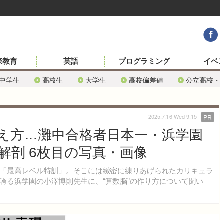
際教育
英語
プログラミング
イベ
中学生
高校生
大学生
高校偏差値
公立高校・
2025.7.16 Wed 9:15
PR
え方…灘中合格者日本一・浜学園
解剖 6枚目の写真・画像
「最高レベル特訓」。そこには緻密に練りあげられたカリキュラ
誇る浜学園の小澤博則先生に、“算数脳”の作り方について聞い