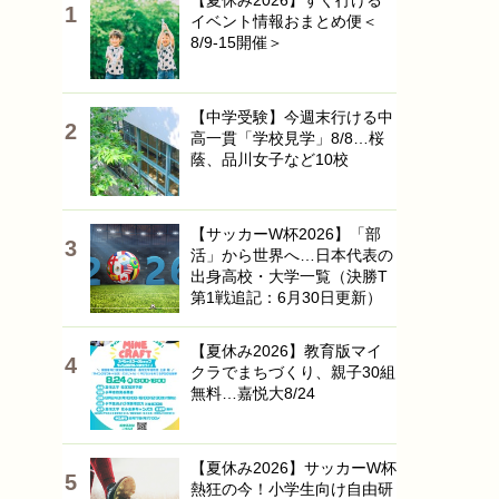
【夏休み2026】すぐ行ける
イベント情報おまとめ便＜
8/9-15開催＞
【中学受験】今週末行ける中
高一貫「学校見学」8/8…桜
蔭、品川女子など10校
【サッカーW杯2026】「部
活」から世界へ…日本代表の
出身高校・大学一覧（決勝T
第1戦追記：6月30日更新）
【夏休み2026】教育版マイ
クラでまちづくり、親子30組
無料…嘉悦大8/24
【夏休み2026】サッカーW杯
熱狂の今！小学生向け自由研