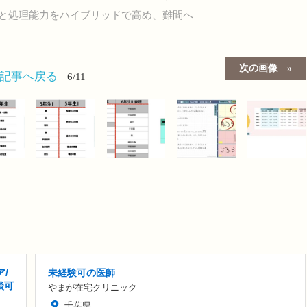
力と処理能力をハイブリッドで高め、難問へ
次の画像
の記事へ戻る
6/11
/
未経験可の医師
談可
やまが在宅クリニック
千葉県