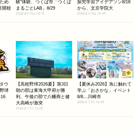
ため
験”体験、つくば市「つくば
探究学習アイデアソン8/18
月開校
まるごとLAB」8/29
から、文京学院大
2026.8.4 Tue 19:15
2026.8.4 Tue 18:45
Gタウ
【高校野球2026夏】第3日
【夏休み2026】魚に触れて
野球
朝の部は東海大甲府が勝
学ぶ「おさかな」イベント
16
利、午後の部で八幡商と健
8/8…川崎市
2026.8.7 Fri 10:45
大高崎が激突
2026.8.7 Fri 12:45