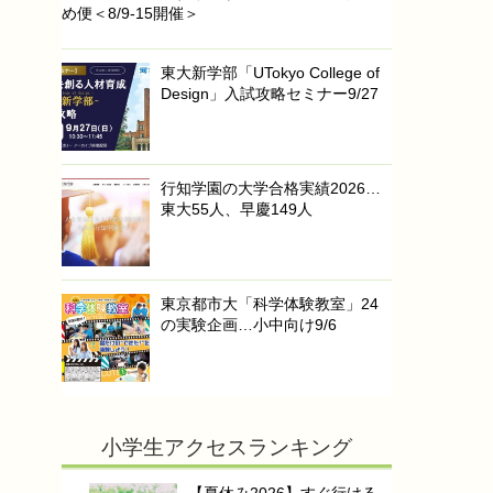
め便＜8/9-15開催＞
東大新学部「UTokyo College of
Design」入試攻略セミナー9/27
行知学園の大学合格実績2026…
東大55人、早慶149人
東京都市大「科学体験教室」24
の実験企画…小中向け9/6
小学生アクセスランキング