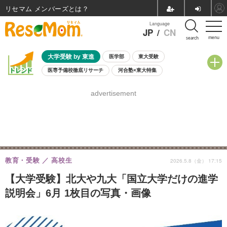
リセマム メンバーズ
Language
JP
/
CN
menu
search
大学受験 by 東進
医学部
東大受験
医専予備校徹底リサーチ
河合塾×東大特集
親子で考える大学選び
高校受験
中学受験
小学校受験
advertisement
共通テスト
夏休み
8月開催学校説明会・相談会
8月開催イベント・WS
全国公立高校 過去問
人気記事
自由研究教材（小学生向け）
自由研究教材（中学生向け）
ランキング
教育・受験
高校生
2026.5.8（金） 17:15
【大学受験】北大や九大「国立大学だけの進学
説明会」6月 1枚目の写真・画像