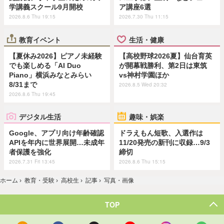
学講義スクール9月開校
ア講座6選
2026.8.6 Thu 19:15
2026.7.30 Thu 11:15
教育イベント
生活・健康
【夏休み2026】ピアノ未経験
【高校野球2026夏】仙台育英
でも楽しめる「AI Duo
が開幕戦勝利、第2日は東筑
Piano」横浜みなとみらい
vs神村学園ほか
8/31まで
2026.8.5 Wed 20:32
2026.8.6 Thu 19:45
デジタル生活
趣味・娯楽
Google、アプリ向け年齢確認
ドラえもん短歌、入選作は
APIを年内に世界展開…未成年
11/20発売の新刊に収録…9/3
者保護を強化
締切
2026.7.31 Fri 13:45
2026.8.6 Thu 15:15
ホーム
›
教育・受験
›
高校生
›
記事
›
写真・画像
TOP