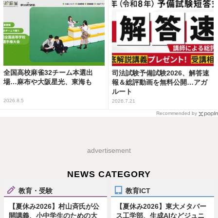
全国高校麻雀32チーム本選出
司法試験予備試験2026、解答速
場…麻布や大阪星光、東海も
報＆総評動画を無料公開…アガ
ルート
2026.8.5
2026.7.21
Recommended by
advertisement
NEWS CATEGORY
教育・受験
教育ICT
【夏休み2026】村山斉氏が公
【夏休み2026】東大メタバー
開講義、小中学生のための大
ス工学部、生成AIなどジュニ