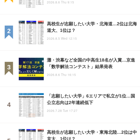
2026.8.6 Thu 9:15
高校生が志願したい大学・北海道…2位は北海
道大、1位は？
2026.8.5 Wed 12:15
灘・渋幕など全国の中高生18名が入賞…京進
「数学解法コンテスト」結果発表
2026.8.6 Thu 16:15
「志願したい大学」6エリアで私立が1位…国
公立志向は2年連続低下
2026.7.28 Tue 17:27
高校生が志願したい大学・東海北陸…2位は中
京大、1位は？