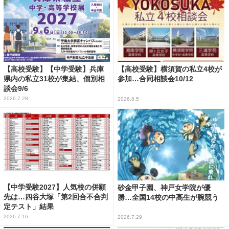
【高校受験】【中学受験】兵庫
【高校受験】横須賀の私立4校が
県内の私立31校が集結、個別相
参加…合同相談会10/12
談会9/6
2026.7.28
2026.8.5
【中学受験2027】人気校の併願
砂金甲子園、神戸女学院が優
先は…四谷大塚「第2回合不合判
勝…全国14校の中高生が腕競う
定テスト」結果
2026.7.16
2026.7.29