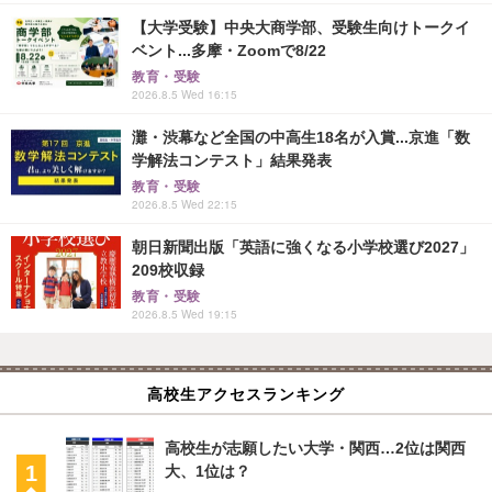
【大学受験】中央大商学部、受験生向けトークイ
ベント...多摩・Zoomで8/22
教育・受験
2026.8.5 Wed 16:15
灘・渋幕など全国の中高生18名が入賞...京進「数
学解法コンテスト」結果発表
教育・受験
2026.8.5 Wed 22:15
朝日新聞出版「英語に強くなる小学校選び2027」
209校収録
教育・受験
2026.8.5 Wed 19:15
高校生アクセスランキング
高校生が志願したい大学・関西…2位は関西
大、1位は？