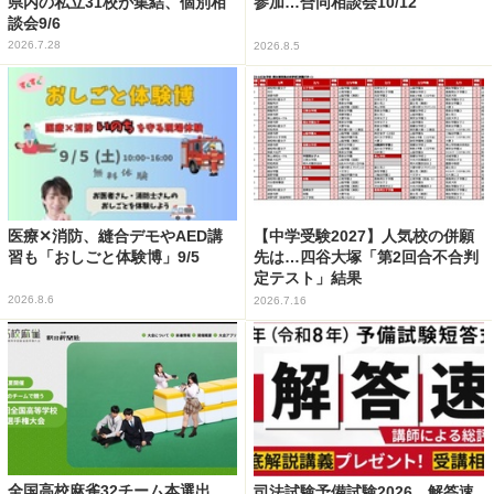
県内の私立31校が集結、個別相
参加…合同相談会10/12
談会9/6
2026.7.28
2026.8.5
医療✕消防、縫合デモやAED講
【中学受験2027】人気校の併願
習も「おしごと体験博」9/5
先は…四谷大塚「第2回合不合判
定テスト」結果
2026.8.6
2026.7.16
全国高校麻雀32チーム本選出
司法試験予備試験2026、解答速