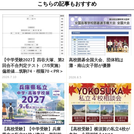
こちらの記事もおすすめ
【中学受験2027】四谷大塚、第2
高校囲碁全国大会、団体戦は
回合不合判定テスト（7/5実施）
灘・南山女子部が優勝
偏差値…筑駒74・桜蔭70＜PR＞
2026.7.10
2026.8.5
【高校受験】【中学受験】兵庫
【高校受験】横須賀の私立4校が