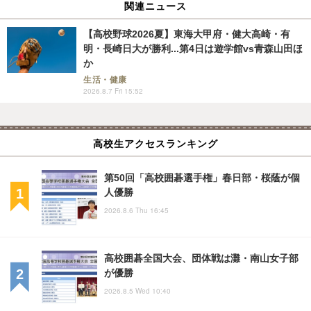
関連ニュース
【高校野球2026夏】東海大甲府・健大高崎・有
明・長崎日大が勝利...第4日は遊学館vs青森山田ほ
か
生活・健康
2026.8.7 Fri 15:52
高校生アクセスランキング
第50回「高校囲碁選手権」春日部・桜蔭が個
人優勝
2026.8.6 Thu 16:45
高校囲碁全国大会、団体戦は灘・南山女子部
が優勝
2026.8.5 Wed 10:40