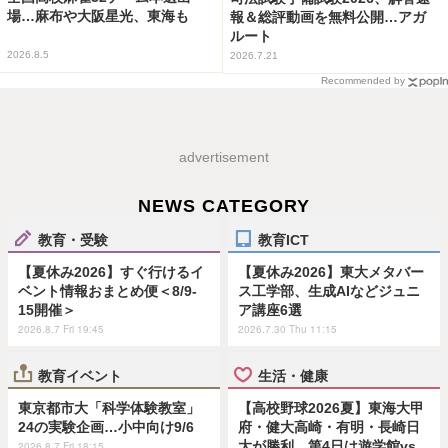
場…麻布や大阪星光、東海も
報＆総評動画を無料公開…アガ
ルート
2026.8.5
2026.7.21
Recommended by
advertisement
NEWS CATEGORY
教育・受験
教育ICT
【夏休み2026】すぐ行けるイ
【夏休み2026】東大メタバー
ベント情報おまとめ便＜8/9-
ス工学部、生成AIなどジュニ
15開催＞
ア講座6選
2026.8.7 Fri 19:45
2026.7.30 Thu 11:15
教育イベント
生活・健康
東京都市大「科学体験教室」
【高校野球2026夏】東海大甲
24の実験企画…小中向け9/6
府・健大高崎・有明・長崎日
大が勝利…第4日は遊学館vs
2026.8.7 Fri 18:15