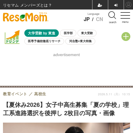
リセマム メンバーズ
Language
JP
/
CN
menu
search
大学受験 by 東進
医学部
東大受験
医専予備校徹底リサーチ
河合塾×東大特集
親子で考える大学選び
高校受験
中学受験
小学校受験
advertisement
共通テスト
夏休み
8月開催学校説明会・相談会
8月開催イベント・WS
全国公立高校 過去問
人気記事
自由研究教材（小学生向け）
自由研究教材（中学生向け）
ランキング
教育イベント
高校生
2026.5.11（月） 10:15
【夏休み2026】女子中高生募集「夏の学校」理
工系進路選択を後押し 2枚目の写真・画像