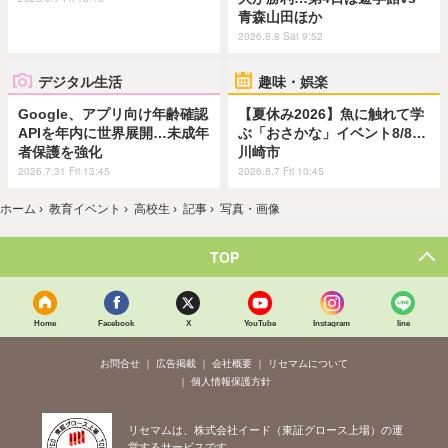
青森山田ほか
2026.8.8 Sat 9:52
デジタル生活
趣味・娯楽
Google、アプリ向け年齢確認
【夏休み2026】魚に触れて学
APIを年内に世界展開…未成年
ぶ「おさかな」イベント8/8…
者保護を強化
川崎市
2026.7.31 Fri 13:45
2026.8.7 Fri 10:45
ホーム
›
教育イベント
›
高校生
›
記事
›
写真・画像
TOP
Home
Facebook
X
YouTube
Instagram
line
お問合せ
広告掲載
会社概要
リセマムについて
個人情報保護方針
リセマムは、株式会社イード（東証グロース上場）の運
営するサービスです。