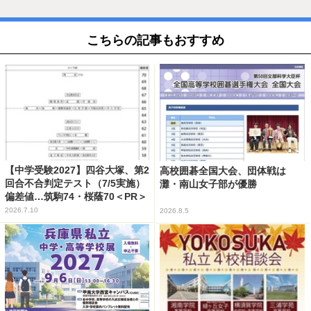
こちらの記事もおすすめ
【中学受験2027】四谷大塚、第2
高校囲碁全国大会、団体戦は
回合不合判定テスト（7/5実施）
灘・南山女子部が優勝
偏差値…筑駒74・桜蔭70＜PR＞
2026.7.10
2026.8.5