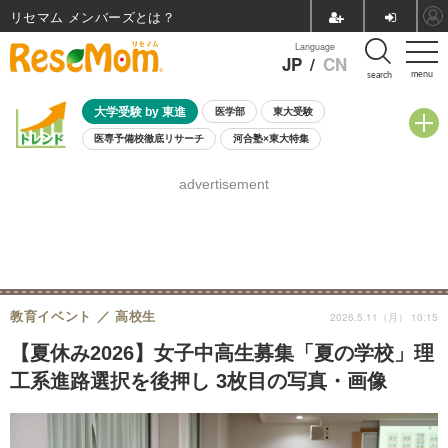
リセマム メンバーズ
Language
JP
/
CN
menu
search
大学受験 by 東進
医学部
東大受験
医専予備校徹底リサーチ
河合塾×東大特集
親子で考える大学選び
高校受験
中学受験
小学校受験
advertisement
共通テスト
夏休み
8月開催学校説明会・相談会
8月開催イベント・WS
全国公立高校 過去問
人気記事
自由研究教材（小学生向け）
自由研究教材（中学生向け）
ランキング
教育イベント
高校生
2026.5.11（月） 10:15
【夏休み2026】女子中高生募集「夏の学校」理
工系進路選択を後押し 3枚目の写真・画像