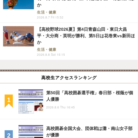
か
生活・健康
2026.8.7 Fri 15:52
【高校野球2026夏】第4日青森山田・東日大昌
平・大分商・英明が勝利、第5日は花巻東vs新田ほ
か
生活・健康
2026.8.8 Sat 15:15
高校生アクセスランキング
第50回「高校囲碁選手権」春日部・桜蔭が個
人優勝
2026.8.6 Thu 16:45
高校囲碁全国大会、団体戦は灘・南山女子部
が優勝