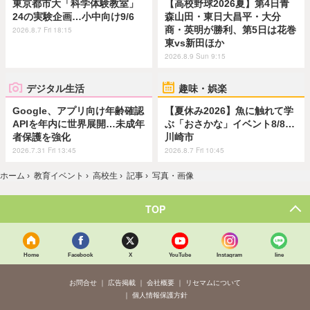
東京都市大「科学体験教室」
【高校野球2026夏】第4日青
24の実験企画…小中向け9/6
森山田・東日大昌平・大分
商・英明が勝利、第5日は花巻
2026.8.7 Fri 18:15
東vs新田ほか
2026.8.9 Sun 9:15
デジタル生活
趣味・娯楽
Google、アプリ向け年齢確認
【夏休み2026】魚に触れて学
APIを年内に世界展開…未成年
ぶ「おさかな」イベント8/8…
者保護を強化
川崎市
2026.7.31 Fri 13:45
2026.8.7 Fri 10:45
ホーム
›
教育イベント
›
高校生
›
記事
›
写真・画像
TOP
Home
Facebook
X
YouTube
Instagram
line
お問合せ
広告掲載
会社概要
リセマムについて
個人情報保護方針