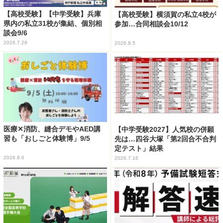
【高校受験】【中学受験】兵庫
【高校受験】横須賀の私立4校が
県内の私立31校が集結、個別相
参加…合同相談会10/12
談会9/6
2026.7.28
2026.8.5
医療✕消防、縫合デモやAED講
【中学受験2027】人気校の併願
習も「おしごと体験博」9/5
先は…四谷大塚「第2回合不合判
定テスト」結果
2026.8.6
2026.7.16