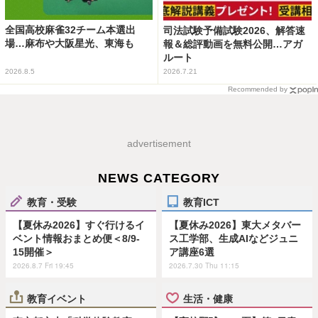
全国高校麻雀32チーム本選出
司法試験予備試験2026、解答速
場…麻布や大阪星光、東海も
報＆総評動画を無料公開…アガ
ルート
2026.8.5
2026.7.21
Recommended by
advertisement
NEWS CATEGORY
教育・受験
教育ICT
【夏休み2026】すぐ行けるイ
【夏休み2026】東大メタバー
ベント情報おまとめ便＜8/9-
ス工学部、生成AIなどジュニ
15開催＞
ア講座6選
2026.8.7 Fri 19:45
2026.7.30 Thu 11:15
教育イベント
生活・健康