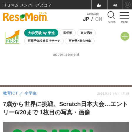
リセマム メンバーズ
Language
JP
/
CN
menu
search
大学受験 by 東進
医学部
東大受験
医専予備校徹底リサーチ
河合塾×東大特集
親子で考える大学選び
高校受験
中学受験
小学校受験
advertisement
共通テスト
夏休み
8月開催学校説明会・相談会
8月開催イベント・WS
全国公立高校 過去問
人気記事
自由研究教材（小学生向け）
自由研究教材（中学生向け）
ランキング
教育ICT
小学生
2026.5.19（火） 17:15
7歳から世界に挑戦、Scratch日本大会…エント
リー6/20まで 1枚目の写真・画像