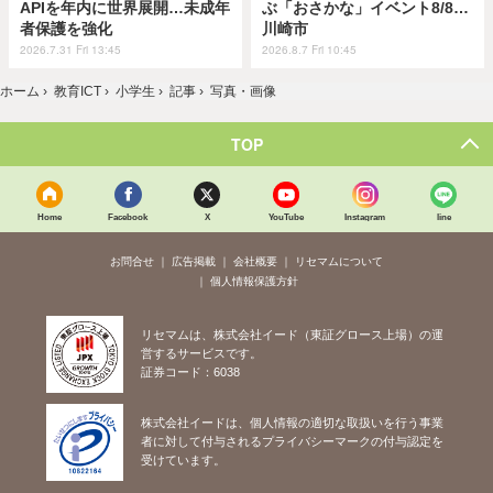
APIを年内に世界展開…未成年
ぶ「おさかな」イベント8/8…
者保護を強化
川崎市
2026.7.31 Fri 13:45
2026.8.7 Fri 10:45
ホーム
›
教育ICT
›
小学生
›
記事
›
写真・画像
TOP
Home
Facebook
X
YouTube
Instagram
line
お問合せ
広告掲載
会社概要
リセマムについて
個人情報保護方針
リセマムは、株式会社イード（東証グロース上場）の運
営するサービスです。
証券コード：6038
株式会社イードは、個人情報の適切な取扱いを行う事業
者に対して付与されるプライバシーマークの付与認定を
受けています。