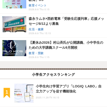
教育イベント
2026.8.6 Thu 0:15
森永ラムネ×西鉄電車「受験生応援列車」応援メッ
セージ8/12より募集
生活・健康
2026.8.6 Thu 15:15
【夏休み2026】村山斉氏が公開講義、小中学生の
ための大学講義スクール9月開校
教育・受験
2026.8.6 Thu 1:15
小学生アクセスランキング
小学生向け学習アプリ「LOGIQ LABO」自
立力アップを促す機能強化
2025.11.28 Fri 16:15