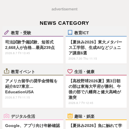
advertisement
NEWS CATEGORY
教育・受験
教育ICT
司法試験予備試験、短答式
【夏休み2026】東大メタバー
2,668人が合格…最高239点
ス工学部、生成AIなどジュニ
ア講座6選
2026.8.7 Fri 13:45
2026.7.30 Thu 11:15
教育イベント
生活・健康
アメリカ留学の奨学金情報を
【高校野球2026夏】第3日朝
紹介8/27東京…
の部は東海大甲府が勝利、午
EducationUSA
後の部で八幡商と健大高崎が
激突
2026.8.7 Fri 11:15
2026.8.7 Fri 12:45
デジタル生活
趣味・娯楽
Google、アプリ向け年齢確認
【夏休み2026】魚に触れて学