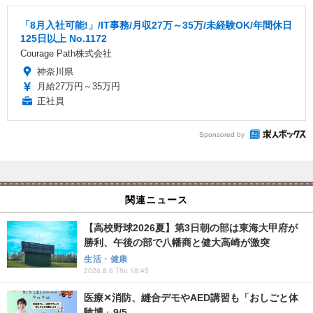
「8月入社可能!」/IT事務/月収27万～35万/未経験OK/年間休日
125日以上 No.1172
Courage Path株式会社
神奈川県
月給27万円～35万円
正社員
Sponsored by
関連ニュース
【高校野球2026夏】第3日朝の部は東海大甲府が
勝利、午後の部で八幡商と健大高崎が激突
生活・健康
2026.8.6 Thu 18:45
医療✕消防、縫合デモやAED講習も「おしごと体
験博」9/5