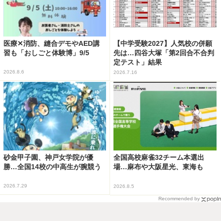
医療✕消防、縫合デモやAED講
【中学受験2027】人気校の併願
習も「おしごと体験博」9/5
先は…四谷大塚「第2回合不合判
定テスト」結果
2026.8.6
2026.7.16
砂金甲子園、神戸女学院が優
全国高校麻雀32チーム本選出
勝…全国14校の中高生が腕競う
場…麻布や大阪星光、東海も
2026.7.29
2026.8.5
Recommended by