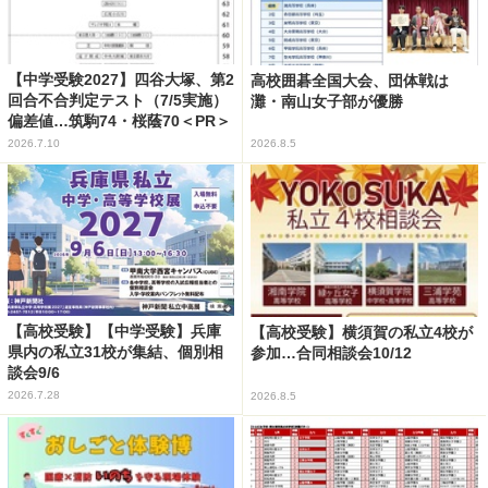
【中学受験2027】四谷大塚、第2
高校囲碁全国大会、団体戦は
回合不合判定テスト（7/5実施）
灘・南山女子部が優勝
偏差値…筑駒74・桜蔭70＜PR＞
2026.7.10
2026.8.5
【高校受験】【中学受験】兵庫
【高校受験】横須賀の私立4校が
県内の私立31校が集結、個別相
参加…合同相談会10/12
談会9/6
2026.7.28
2026.8.5