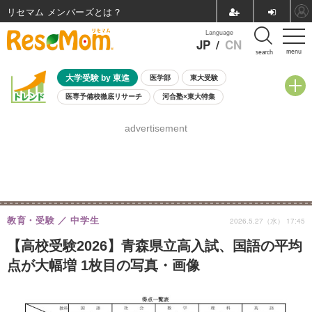
リセマム メンバーズ
Language
JP
/
CN
menu
search
大学受験 by 東進
医学部
東大受験
医専予備校徹底リサーチ
河合塾×東大特集
親子で考える大学選び
高校受験
中学受験
小学校受験
advertisement
共通テスト
夏休み
8月開催学校説明会・相談会
8月開催イベント・WS
全国公立高校 過去問
人気記事
自由研究教材（小学生向け）
自由研究教材（中学生向け）
ランキング
教育・受験
中学生
2026.5.27（水） 17:45
【高校受験2026】青森県立高入試、国語の平均
点が大幅増 1枚目の写真・画像