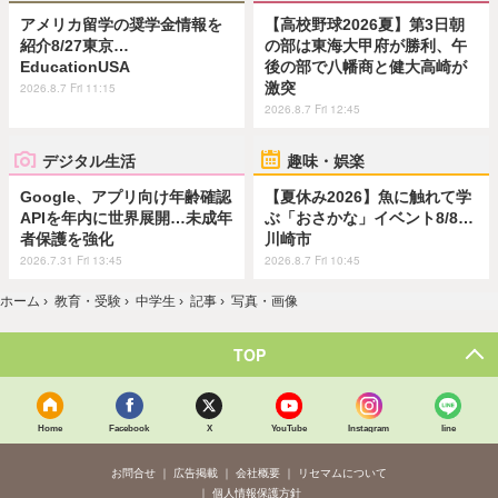
アメリカ留学の奨学金情報を
【高校野球2026夏】第3日朝
紹介8/27東京…
の部は東海大甲府が勝利、午
EducationUSA
後の部で八幡商と健大高崎が
激突
2026.8.7 Fri 11:15
2026.8.7 Fri 12:45
デジタル生活
趣味・娯楽
Google、アプリ向け年齢確認
【夏休み2026】魚に触れて学
APIを年内に世界展開…未成年
ぶ「おさかな」イベント8/8…
者保護を強化
川崎市
2026.7.31 Fri 13:45
2026.8.7 Fri 10:45
ホーム
›
教育・受験
›
中学生
›
記事
›
写真・画像
TOP
Home
Facebook
X
YouTube
Instagram
line
お問合せ
広告掲載
会社概要
リセマムについて
個人情報保護方針