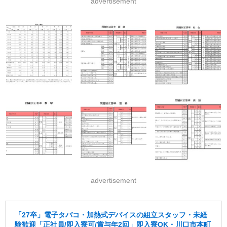
advertisement
advertisement
「27卒」電子タバコ・加熱式デバイスの組立スタッフ・未経
験歓迎「正社員/即入寮可/賞与年2回」即入寮OK・川口市本町