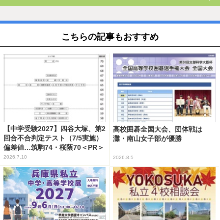
こちらの記事もおすすめ
【中学受験2027】四谷大塚、第2
高校囲碁全国大会、団体戦は
回合不合判定テスト（7/5実施）
灘・南山女子部が優勝
偏差値…筑駒74・桜蔭70＜PR＞
2026.7.10
2026.8.5