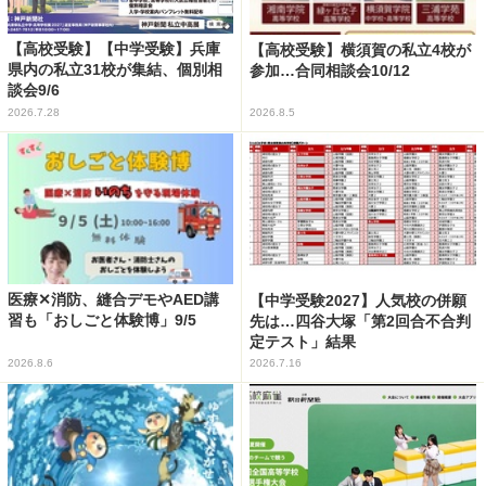
【高校受験】【中学受験】兵庫
【高校受験】横須賀の私立4校が
県内の私立31校が集結、個別相
参加…合同相談会10/12
談会9/6
2026.7.28
2026.8.5
医療✕消防、縫合デモやAED講
【中学受験2027】人気校の併願
習も「おしごと体験博」9/5
先は…四谷大塚「第2回合不合判
定テスト」結果
2026.8.6
2026.7.16