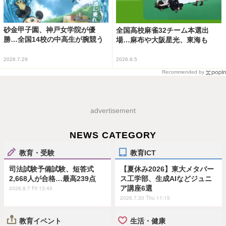
砂金甲子園、神戸女学院が優
全国高校麻雀32チーム本選出
勝…全国14校の中高生が腕競う
場…麻布や大阪星光、東海も
2026.7.29
2026.8.5
Recommended by
advertisement
NEWS CATEGORY
教育・受験
教育ICT
司法試験予備試験、短答式
【夏休み2026】東大メタバー
2,668人が合格…最高239点
ス工学部、生成AIなどジュニ
ア講座6選
2026.8.7 Fri 13:45
2026.7.30 Thu 11:15
教育イベント
生活・健康