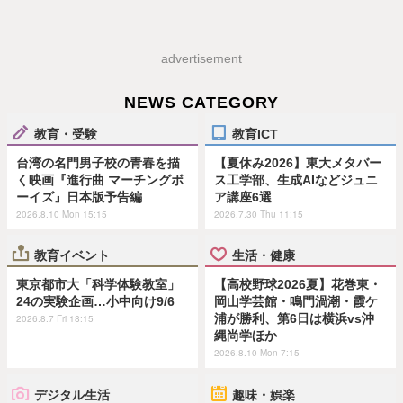
advertisement
NEWS CATEGORY
教育・受験
教育ICT
台湾の名門男子校の青春を描
【夏休み2026】東大メタバー
く映画『進行曲 マーチングボ
ス工学部、生成AIなどジュニ
ーイズ』日本版予告編
ア講座6選
2026.8.10 Mon 15:15
2026.7.30 Thu 11:15
教育イベント
生活・健康
東京都市大「科学体験教室」
【高校野球2026夏】花巻東・
24の実験企画…小中向け9/6
岡山学芸館・鳴門渦潮・霞ケ
浦が勝利、第6日は横浜vs沖
2026.8.7 Fri 18:15
縄尚学ほか
2026.8.10 Mon 7:15
デジタル生活
趣味・娯楽