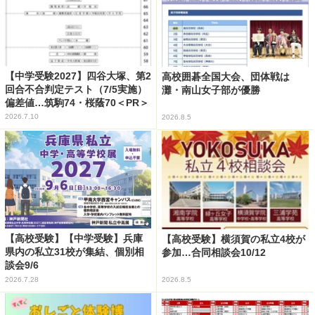
【中学受験2027】四谷大塚、第2
高校囲碁全国大会、団体戦は
回合不合判定テスト（7/5実施）
灘・南山女子部が優勝
偏差値…筑駒74・桜蔭70＜PR＞
2026.7.10
2026.8.5
【高校受験】【中学受験】兵庫
【高校受験】横須賀の私立4校が
県内の私立31校が集結、個別相
参加…合同相談会10/12
談会9/6
2026.7.28
2026.8.5