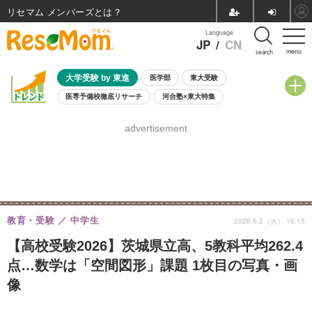
リセマム メンバーズ
Language
JP
/
CN
menu
search
大学受験 by 東進
医学部
東大受験
医専予備校徹底リサーチ
河合塾×東大特集
親子で考える大学選び
高校受験
中学受験
小学校受験
advertisement
共通テスト
夏休み
8月開催学校説明会・相談会
8月開催イベント・WS
全国公立高校 過去問
人気記事
自由研究教材（小学生向け）
自由研究教材（中学生向け）
ランキング
教育・受験
中学生
2026.6.2（火） 16:15
【高校受験2026】茨城県立高、5教科平均262.4
点…数学は「空間図形」課題 1枚目の写真・画
像