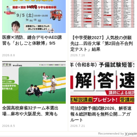
医療✕消防、縫合デモやAED講
【中学受験2027】人気校の併願
習も「おしごと体験博」9/5
先は…四谷大塚「第2回合不合判
定テスト」結果
2026.8.6
2026.7.16
全国高校麻雀32チーム本選出
司法試験予備試験2026、解答速
場…麻布や大阪星光、東海も
報＆総評動画を無料公開…アガ
ルート
2026.8.5
2026.7.21
Recommended by