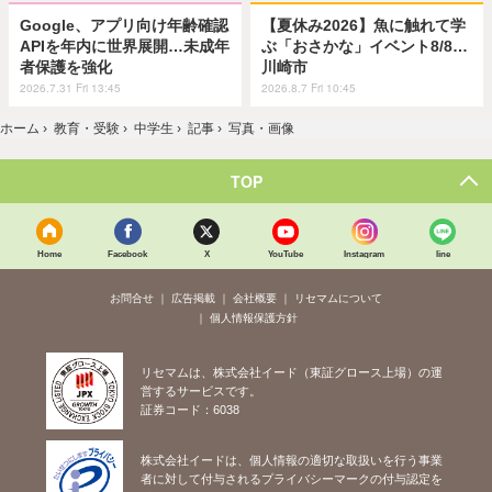
Google、アプリ向け年齢確認
【夏休み2026】魚に触れて学
APIを年内に世界展開…未成年
ぶ「おさかな」イベント8/8…
者保護を強化
川崎市
2026.7.31 Fri 13:45
2026.8.7 Fri 10:45
ホーム
›
教育・受験
›
中学生
›
記事
›
写真・画像
TOP
Home
Facebook
X
YouTube
Instagram
line
お問合せ
広告掲載
会社概要
リセマムについて
個人情報保護方針
リセマムは、株式会社イード（東証グロース上場）の運
営するサービスです。
証券コード：6038
株式会社イードは、個人情報の適切な取扱いを行う事業
者に対して付与されるプライバシーマークの付与認定を