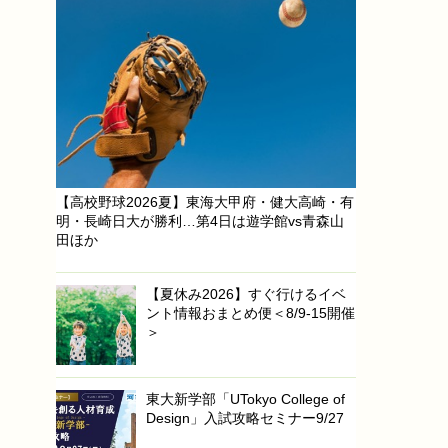
【高校野球2026夏】東海大甲府・健大高崎・有
明・長崎日大が勝利…第4日は遊学館vs青森山
田ほか
【夏休み2026】すぐ行けるイベ
ント情報おまとめ便＜8/9-15開催
＞
東大新学部「UTokyo College of
Design」入試攻略セミナー9/27