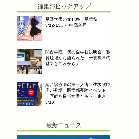
編集部ピックアップ
星野学園の文化祭「星華祭」
9/12-13…小中高合同
関西学院・初の全学校説明会…教
育現場から語られた「一貫教育の
魅力とこれから」
総合診療医の第一人者・生坂政臣
氏が登壇…医学部受験イベント
「医師を目指す君たちへ」東京
9/13
最新ニュース