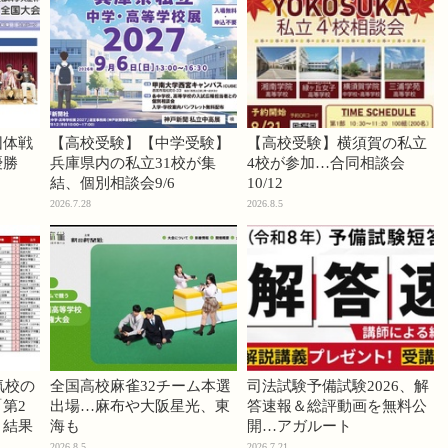
団体戦
【高校受験】【中学受験】
【高校受験】横須賀の私立
優勝
兵庫県内の私立31校が集
4校が参加…合同相談会
結、個別相談会9/6
10/12
2026.7.28
2026.8.5
気校の
全国高校麻雀32チーム本選
司法試験予備試験2026、解
第2
出場…麻布や大阪星光、東
答速報＆総評動画を無料公
」結果
海も
開…アガルート
2026.8.5
2026.7.21