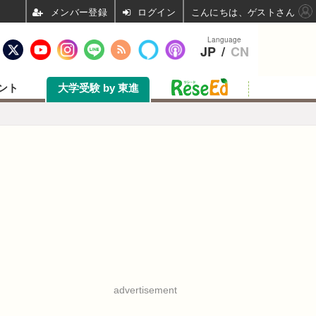
ログイン
こんにちは、ゲストさん
Language
JP
/
CN
ント
大学受験 by 東進
advertisement