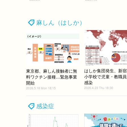
麻しん（はしか）
はしか集団発生、新宿
東京都、麻しん接触者に無
小学校で児童・教職員
料ワクチン接種…緊急事業
感染
開始
2026.4.23 Thu 18:30
2026.5.18 Mon 18:15
感染症