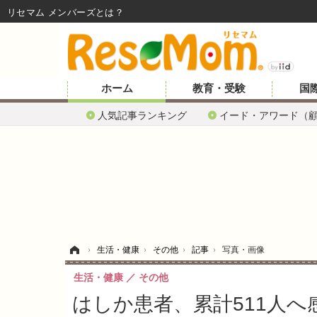
リセマム メンバーズ
ホーム
教育・受験
国
人気記事ランキング
イード・アワード（
ホーム
›
生活・健康
›
その他
›
記事
›
写真・画像
生活・健康
その他
はしか患者、累計511人へ感