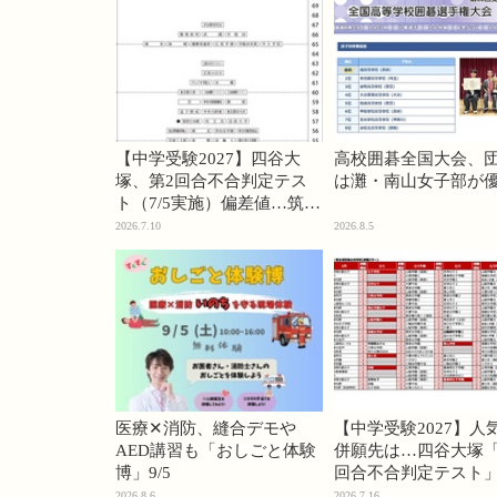
【中学受験2027】四谷大
高校囲碁全国大会、
塚、第2回合不合判定テス
は灘・南山女子部が
ト（7/5実施）偏差値…筑駒
74・桜蔭70＜PR＞
2026.7.10
2026.8.5
医療✕消防、縫合デモや
【中学受験2027】人
AED講習も「おしごと体験
併願先は…四谷大塚「
博」9/5
回合不合判定テスト
2026.8.6
2026.7.16