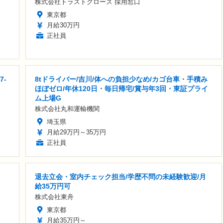
株式会社トラストグロース 採用窓口
東京都
月給30万円
正社員
7-
8tドライバー/吉川/体への負担少なめ/カゴ台車・手積み
ほぼゼロ/年休120日・毎日帰宅/賞与年3回・東証プライ
ム上場G
株式会社丸和運輸機関
埼玉県
月給29万円～35万円
正社員
退去立会・室内チェック担当/学歴不問の未経験歓迎/月
給35万円可
株式会社東舟
東京都
月給35万円～