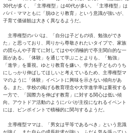
30代が多く、「主導権型」は40代が多い。「主導権型」は
パパ・ママともに「脱ゆとり教育」という意識が強いが、
子育て価値観は大きく異なるようだ。
主導権型のパパは、「自分は子どもの頃、勉強ができ
た」と思っており、周りから尊敬されたいタイプで、家族
の団らんや子育てに対してはやや消極的で亭主関白的な一
面がある。「体験」を通じて学ぶことよりも、「勉強」
「進学」を重視。ゆとり教育を嫌い、学力を子どものうち
にしっかり伸ばしてほしいと考えているため、主導権型マ
マのように「体験」イベントに興味を示さない傾向があ
る。また、学校の掲げる教育理念や大学進学率は重視する
一方で、「国際力を伸ばす教育」に対する関心は低い傾
向。アウトドア活動のようにパパが主役になれるイベント
には、ピンポイントで積極的に関与するようだ。
主導権型ママは、「男女は平等であるべき」という意識
が強く、また自らの成長欲求が強い。ふだん気を張ってい