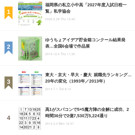
福岡県の私立小中高「2027年度入試日程一
覧」私学協会
2026.5.28 Thu 12:45
ゆうちょアイデア貯金箱コンクール結果発
表…全国6会場で作品展
2014.12.4 Thu 11:30
東大・京大・早大・慶大 就職先ランキング…
20年の変化（1993年／2013年）
2014.7.1 Tue 8:14
高1がスパコンで5×5魔方陣の全解に成功、2
時間36分で2億7,530万5,224通り
2014.3.3 Mon 16:37