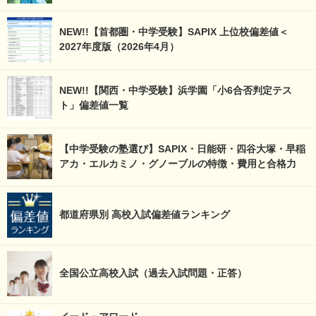
NEW!!【首都圏・中学受験】SAPIX 上位校偏差値＜
2027年度版（2026年4月）
NEW!!【関西・中学受験】浜学園「小6合否判定テス
ト」偏差値一覧
【中学受験の塾選び】SAPIX・日能研・四谷大塚・早稲
アカ・エルカミノ・グノーブルの特徴・費用と合格力
都道府県別 高校入試偏差値ランキング
全国公立高校入試（過去入試問題・正答）