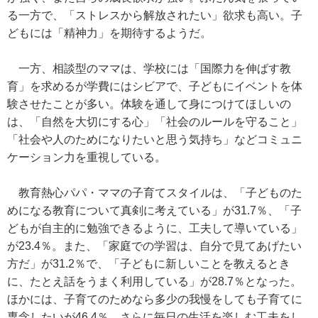
る一方で、「ストレスから解放されたい」欲求も高い。子
どもには「精神力」を期待するようだ。
一方、相談型のママは、学校には「国際力を伸ばす教
育」を求めるが学費にはシビアで、子どもにイベントを体
験させたことが多い。体験を通して身につけてほしいの
は、「自然を大切にする心」「社会のルールを守ること」
「社会や人のためになりたいと思う気持ち」などコミュニ
ケーション力を重視している。
教育熱心パパ・ママの子育てスタイルは、「子どものた
めになる教育について真剣に考えている」が31.7％、「子
どもが自主的に勉強できるように、工夫して導いている」
が23.4％。また、「家庭での学習は、自分で見てあげたい
方だ」が31.2％で、「子どもに新しいことを教えるとき
に、たとえ話をうまく利用している」が28.7％となった。
ほかには、子育てのためなら多少の我慢をしても子育てに
専念したいが46.4％、さらに毎日の生活を楽しむ工夫をし