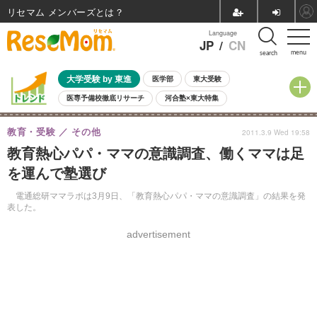
リセマム メンバーズ
Language
JP
/
CN
menu
search
大学受験 by 東進
医学部
東大受験
医専予備校徹底リサーチ
河合塾×東大特集
親子で考える大学選び
高校受験
中学受験
小学校受験
教育・受験
その他
2011.3.9 Wed 19:58
共通テスト
夏休み
8月開催学校説明会・相談会
教育熱心パパ・ママの意識調査、働くママは足
8月開催イベント・WS
全国公立高校 過去問
人気記事
を運んで塾選び
自由研究教材（小学生向け）
自由研究教材（中学生向け）
ランキング
電通総研ママラボは3月9日、「教育熱心パパ・ママの意識調査」の結果を発
表した。
advertisement