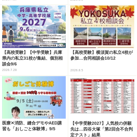
【高校受験】【中学受験】兵庫
【高校受験】横須賀の私立4校が
県内の私立31校が集結、個別相
参加…合同相談会10/12
談会9/6
2026.7.28
2026.8.5
医療✕消防、縫合デモやAED講
【中学受験2027】人気校の併願
習も「おしごと体験博」9/5
先は…四谷大塚「第2回合不合判
定テスト」結果