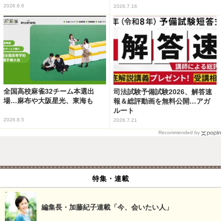
2026.8.6
2026.7.16
全国高校麻雀32チーム本選出
司法試験予備試験2026、解答速
場…麻布や大阪星光、東海も
報＆総評動画を無料公開…アガ
ルート
2026.8.5
2026.7.21
Recommended by
特集・連載
編集長・加藤紀子連載「今、会いたい人」