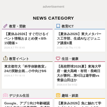
advertisement
NEWS CATEGORY
教育・受験
教育ICT
【夏休み2026】すぐ行けるイ
【夏休み2026】東大メタバー
ベント情報おまとめ便＜8/9-
ス工学部、生成AIなどジュニ
15開催＞
ア講座6選
2026.8.7 Fri 19:45
2026.7.30 Thu 11:15
教育イベント
生活・健康
東京都市大「科学体験教室」
【高校野球2026夏】東海大甲
24の実験企画…小中向け9/6
府・健大高崎・有明・長崎日
大が勝利…第4日は遊学館vs
2026.8.7 Fri 18:15
青森山田ほか
2026.8.8 Sat 9:52
デジタル生活
趣味・娯楽
Google、アプリ向け年齢確認
【夏休み2026】魚に触れて学