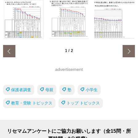
‹
1
/
2
advertisement
保護者調査
母親
塾
小学生
教育・受験 トピックス
トップ トピックス
リセマムアンケートにご協力お願いします（全15問・所