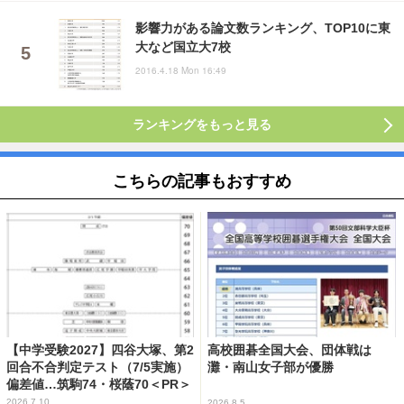
影響力がある論文数ランキング、TOP10に東
大など国立大7校
2016.4.18 Mon 16:49
ランキングをもっと見る
こちらの記事もおすすめ
【中学受験2027】四谷大塚、第2
高校囲碁全国大会、団体戦は
回合不合判定テスト（7/5実施）
灘・南山女子部が優勝
偏差値…筑駒74・桜蔭70＜PR＞
2026.7.10
2026.8.5