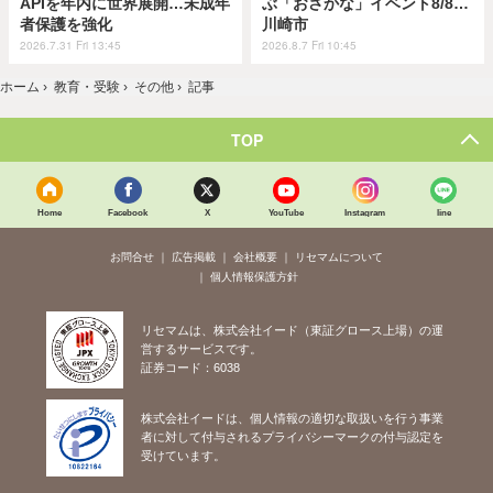
APIを年内に世界展開…未成年
ぶ「おさかな」イベント8/8…
者保護を強化
川崎市
2026.7.31 Fri 13:45
2026.8.7 Fri 10:45
ホーム
›
教育・受験
›
その他
›
記事
TOP
Home
Facebook
X
YouTube
Instagram
line
お問合せ
広告掲載
会社概要
リセマムについて
個人情報保護方針
リセマムは、株式会社イード（東証グロース上場）の運
営するサービスです。
証券コード：6038
株式会社イードは、個人情報の適切な取扱いを行う事業
者に対して付与されるプライバシーマークの付与認定を
受けています。