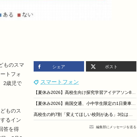
どものスマ
シェア
ポスト
マートフォ
スマートフォン
、2歳児で
【夏休み2026】高校生向け探究学習アイデアソン8/18から、文京学院大
【夏休み2026】南国交通、小中学生限定の1日乗車券…my routeで200円から
どものス
高校生の約7割「変えてほしい校則がある」3位はヘアスタイル、1位は？
関するイン
編集部にメッセージを送る
回答を得