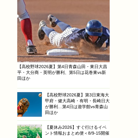
【高校野球2026夏】第4日青森山田・東日大昌
平・大分商・英明が勝利、第5日は花巻東vs新
田ほか
【高校野球2026夏】第3日東海大
甲府・健大高崎・有明・長崎日大
が勝利…第4日は遊学館vs青森山
田ほか
【夏休み2026】すぐ行けるイベ
ント情報おまとめ便＜8/9-15開催