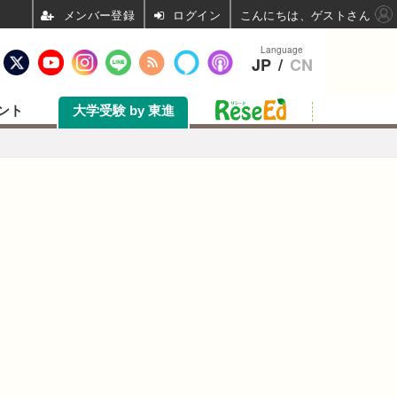
ログイン
こんにちは、ゲストさん
Language
JP
/
CN
ント
大学受験 by 東進