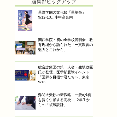
編集部ピックアップ
星野学園の文化祭「星華祭」
9/12-13…小中高合同
関西学院・初の全学校説明会…教
育現場から語られた「一貫教育の
魅力とこれから」
総合診療医の第一人者・生坂政臣
氏が登壇…医学部受験イベント
「医師を目指す君たちへ」東京
9/13
難関大受験の新戦略…一般×推薦
を賢く併願する高校1、2年生か
らの「複線設計」