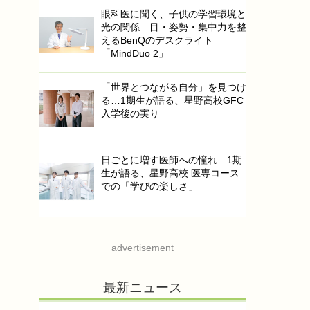
眼科医に聞く、子供の学習環境と
光の関係…目・姿勢・集中力を整
えるBenQのデスクライト
「MindDuo 2」
「世界とつながる自分」を見つけ
る…1期生が語る、星野高校GFC
入学後の実り
日ごとに増す医師への憧れ…1期
生が語る、星野高校 医専コース
での「学びの楽しさ」
advertisement
最新ニュース